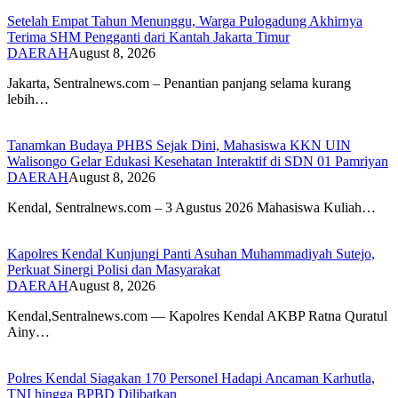
Setelah Empat Tahun Menunggu, Warga Pulogadung Akhirnya
Terima SHM Pengganti dari Kantah Jakarta Timur
DAERAH
August 8, 2026
Jakarta, Sentralnews.com – Penantian panjang selama kurang
lebih…
Tanamkan Budaya PHBS Sejak Dini, Mahasiswa KKN UIN
Walisongo Gelar Edukasi Kesehatan Interaktif di SDN 01 Pamriyan
DAERAH
August 8, 2026
​Kendal, Sentralnews.com – 3 Agustus 2026 Mahasiswa Kuliah…
Kapolres Kendal Kunjungi Panti Asuhan Muhammadiyah Sutejo,
Perkuat Sinergi Polisi dan Masyarakat
DAERAH
August 8, 2026
Kendal,Sentralnews.com — Kapolres Kendal AKBP Ratna Quratul
Ainy…
Polres Kendal Siagakan 170 Personel Hadapi Ancaman Karhutla,
TNI hingga BPBD Dilibatkan