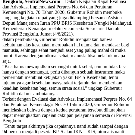
Bengkulu, SentralNews.com –
Dalam Kegiatan Rapat Evaluasi
dan Advokasi Implementasi Perpres No. 64 dan Peraturan
Kemendagri No. 70 Tahun 2020, Gubernur Rohidin membuka
langsung kegiatan rapat yang juga didampingi bersama Asisten
Deputi Manajemen Iuran PPU BPJS Kesehatan Nungki Malahayati,
Kementerian Keuangan melalui vicon serta Sekretaris Daerah
Provinsi Bengkulu, Jumat (4/6/2021).
dalam pembukaan, Gubernur Rohidin mengatakan bahwa
kebutuhan atas kesehatan merupakan hal utama dan mendasar bagi
manusia, sehingga sehat menjadi aset yang paling mahal di muka
bumi. Karena dengan nikmat sehat, manusia bisa melakukan apa
saja.
“Kita harus mewujudkan semangat untuk sehat, namun tidak bisa
hanya dengan semangat, perlu dibangun sebuah instrumen maka
pemerintah membuat kebijakan yakni BPJS Kesehatan, tentu
tujuannya agar kesehatan masyarakat terjamin dan memberikan
keadilan kesehatan bagi semua strata sosial,” ungkap Gubernur
Rohidin dalam sambutannya.
Terkait dengan Evaluasi dan Advokasi Implementasi Perpres No. 64
dan Peraturan Kemendagri No. 70 Tahun 2020, Gubernur Rohidin
menjelaskan bahwa dengan kedua peraturan tersebut diharapkan
dapat meningkatkan capaian cakupan pelayanan semesta di Provinsi
Bengkulu.
“Tentu target akhirnya jika capaiannya nanti sudah sampai dengan
94 persen menjadi peserta BPJS atau JKN – KIS, otomatis nanti