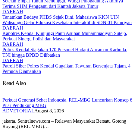
Setelah Empat Tahun Menunggu, Warga Pulogadung Akhirnya
Terima SHM Pengganti dari Kantah Jakarta Timur
DAERAH
Tanamkan Budaya PHBS Sejak Dini, Mahasiswa KKN UIN
Walisongo Gelar Edukasi Kesehatan Interaktif di SDN 01 Pamriyan
DAERAH
Kapolres Kendal Kunjungi Panti Asuhan Muhammadiyah Sutejo,
Perkuat Sinergi Polisi dan Masyarakat
DAERAH
Polres Kendal Siagakan 170 Personel Hadapi Ancaman Karhutla,
TNI hingga BPBD Dilibatkan
DAERAH
Patroli Siber Polres Kendal Gagalkan Tawuran Bersenjata Tajam, 4
Pemuda Diamankan
Read Also
Perkuat Generasi Sehat Indonesia, REL-MBG Luncurkan Konsep 6
Pilar Pendukung MBG
ADVETORIAL
August 8, 2026
‎jakarta, Sentralnews.com – Relawan Masyarakat Bersatu Gotong
Royong (REL-MBG)…