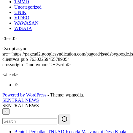
TMMD
Uncategorized
UNIK
VIDEO
WAWASAN
WISATA
<head>
<script async
src=”https://pagead2.googlesyndication.com/pagead/js/adsbygoogle.j
client=ca-pub-7630225945578905″
crossorigin=”anonymous”></script>
</head>
Powered by WordPress
-
Theme: wpmedia.
SENTRAL NEWS
SENTRAL NEWS
×
Bentuk Perhatian TNI-AD Kepada Masyarakat Desa Kuala