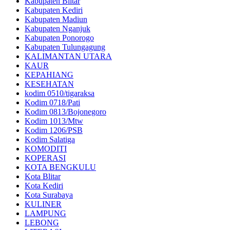
Kabupaten Blitar
Kabupaten Kediri
Kabupaten Madiun
Kabupaten Nganjuk
Kabupaten Ponorogo
Kabupaten Tulungagung
KALIMANTAN UTARA
KAUR
KEPAHIANG
KESEHATAN
kodim 0510/tigaraksa
Kodim 0718/Pati
Kodim 0813/Bojonegoro
Kodim 1013/Mtw
Kodim 1206/PSB
Kodim Salatiga
KOMODITI
KOPERASI
KOTA BENGKULU
Kota Blitar
Kota Kediri
Kota Surabaya
KULINER
LAMPUNG
LEBONG