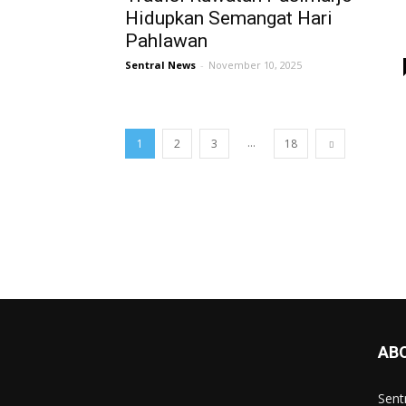
Hidupkan Semangat Hari
Pahlawan
Sentral News
-
November 10, 2025
...
1
2
3
18
AB
Sent