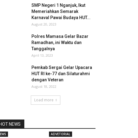
SMP Negeri 1 Nganjuk, Ikut
Memeriahkan Semarak
Karnaval Pawai Budaya HUT...
August 20, 2023
Polres Mamasa Gelar Bazar
Ramadhan, ini Waktu dan
Tanggalnya
April 13, 2023
Pemkab Sergai Gelar Upacara
HUT RI ke-77 dan Silaturahmi
dengan Veteran
August 18, 2022
Load more
HOT NEWS
EWS
ADVETORIAL