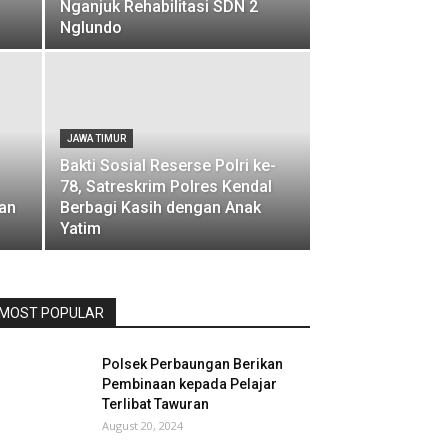
Nganjuk Rehabilitasi SDN 2
Nglundo
JAWA TIMUR
Bakti Sosial Reserse Polri ke-
78, Satreskrim Polres Kendal
an
Berbagi Kasih dengan Anak
Yatim
MOST POPULAR
Polsek Perbaungan Berikan
Pembinaan kepada Pelajar
Terlibat Tawuran
August 20, 2024