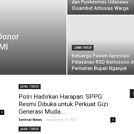
dan Puskesmas Udanawu
Disambut Antusias Warga
Donor
MI
JAWA TIMUR
Keluarga Pasien Apresiasi
Pelayanan RSD Kertosono d
Perhatian Bupati Nganjuk
JAWA TIMUR
Polri Hadirkan Harapan: SPPG
Resmi Dibuka untuk Perkuat Gizi
Generasi Muda...
0
Sentral News
-
November 17, 2025
0
JAWA TIMUR