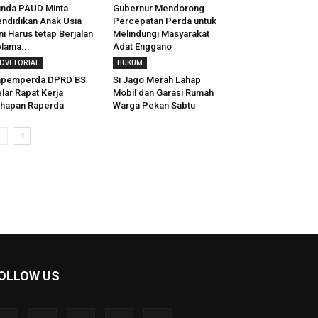
nda PAUD Minta
Gubernur Mendorong
ndidikan Anak Usia
Percepatan Perda untuk
ni Harus tetap Berjalan
Melindungi Masyarakat
lama...
Adat Enggano
DVETORIAL
HUKUM
apemperda DPRD BS
Si Jago Merah Lahap
lar Rapat Kerja
Mobil dan Garasi Rumah
hapan Raperda
Warga Pekan Sabtu
OLLOW US