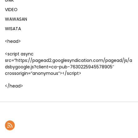
UNIK
VIDEO
WAWASAN
WISATA
<head>
<script async
src=”https://pagead2.googlesyndication.com/pagead/js/a
dsbygoogle.js?client=ca-pub-7630225945578905″
crossorigin=”anonymous”></script>
</head>