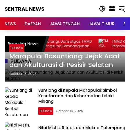
Skip
SENTRAL NEWS
to
content
SENTRAL
NEWS
NEWS
DAERAH
JAWA TENGAH
JAWA TIMUR
Su
Terik Tak Menghalangi, Dansatgas TMMD
TMMD Ke-129 Ti
Breaking News
Ke-129 Tinjau Langsung Pembangunan
Pembangunan, 
BUDAYA
Drainase Modern
Area Kesongo S
Marapulai Basuntiang: Jejak Adat
BUDAYA
dan Akulturasi di Pesisir Selatan
October 16, 2025
Suntiang di Kepala Marapulai: Simbol
Kesetaraan dan Kehormatan Lelaki
Minang
BUDAYA
October 16, 2025
Nilai Mistis, Ritual, dan Makna Talempong