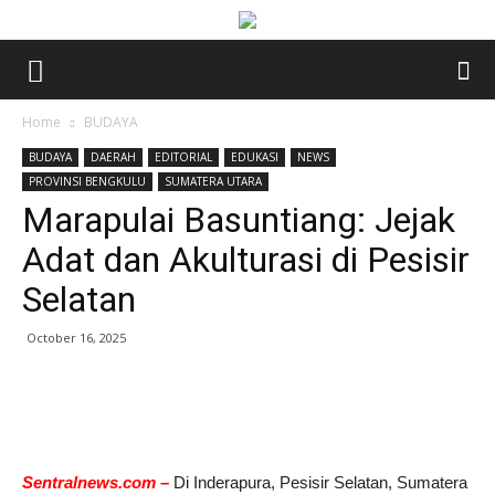
Home
BUDAYA
BUDAYA
DAERAH
EDITORIAL
EDUKASI
NEWS
PROVINSI BENGKULU
SUMATERA UTARA
Marapulai Basuntiang: Jejak
Adat dan Akulturasi di Pesisir
Selatan
October 16, 2025
Sentralnews.com –
Di Inderapura, Pesisir Selatan, Sumatera