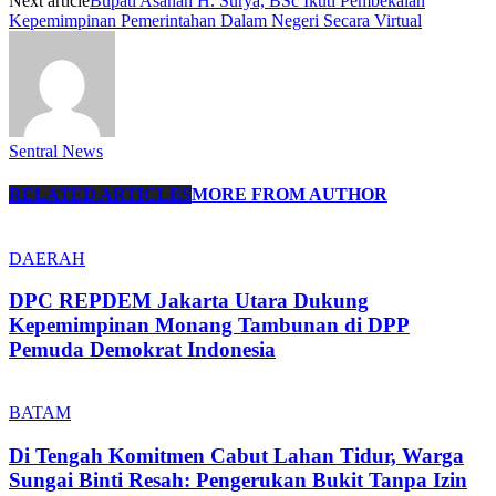
Next article
Bupati Asahan H. Surya, BSc Ikuti Pembekalan
Kepemimpinan Pemerintahan Dalam Negeri Secara Virtual
Sentral News
RELATED ARTICLES
MORE FROM AUTHOR
DAERAH
DPC REPDEM Jakarta Utara Dukung
Kepemimpinan Monang Tambunan di DPP
Pemuda Demokrat Indonesia
BATAM
Di Tengah Komitmen Cabut Lahan Tidur, Warga
Sungai Binti Resah: Pengerukan Bukit Tanpa Izin