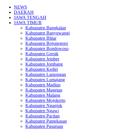
NEWS
DAERAH
JAWA TENGAH
JAWA TIMUR
Kabupaten Bangkalan
Kabupaten Banyuwangi
Kabupaten Blitar
Kabupaten Bojonegoro
Kabupaten Bondowoso
Kabupaten Gresik
Kabupaten Jember
Kabupaten Jombang
Kabupaten Kediri
Kabupaten Lamongan
Kabupaten Lumajang
Kabupaten Madiun
Kabupaten Magetan
Kabupaten Malang
Kabupaten Mojokerto
Kabupaten Nganjuk
Kabupaten Ngawi
Kabupaten Pacitan
Kabupaten Pamekasan
Kabupaten Pasuruan