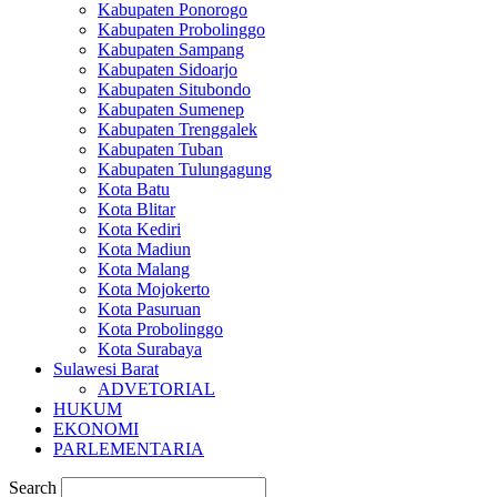
Kabupaten Ponorogo
Kabupaten Probolinggo
Kabupaten Sampang
Kabupaten Sidoarjo
Kabupaten Situbondo
Kabupaten Sumenep
Kabupaten Trenggalek
Kabupaten Tuban
Kabupaten Tulungagung
Kota Batu
Kota Blitar
Kota Kediri
Kota Madiun
Kota Malang
Kota Mojokerto
Kota Pasuruan
Kota Probolinggo
Kota Surabaya
Sulawesi Barat
ADVETORIAL
HUKUM
EKONOMI
PARLEMENTARIA
Search