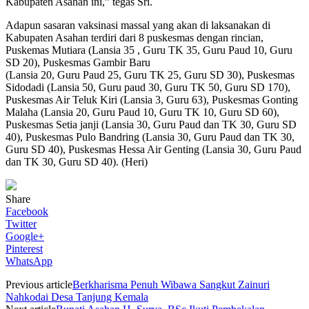
Kabupaten Asahan ini,” tegas Sri.
Adapun sasaran vaksinasi massal yang akan di laksanakan di
Kabupaten Asahan terdiri dari 8 puskesmas dengan rincian,
Puskemas Mutiara (Lansia 35 , Guru TK 35, Guru Paud 10, Guru
SD 20), Puskesmas Gambir Baru
(Lansia 20, Guru Paud 25, Guru TK 25, Guru SD 30), Puskesmas
Sidodadi (Lansia 50, Guru paud 30, Guru TK 50, Guru SD 170),
Puskesmas Air Teluk Kiri (Lansia 3, Guru 63), Puskesmas Gonting
Malaha (Lansia 20, Guru Paud 10, Guru TK 10, Guru SD 60),
Puskesmas Setia janji (Lansia 30, Guru Paud dan TK 30, Guru SD
40), Puskesmas Pulo Bandring (Lansia 30, Guru Paud dan TK 30,
Guru SD 40), Puskesmas Hessa Air Genting (Lansia 30, Guru Paud
dan TK 30, Guru SD 40). (Heri)
Share
Facebook
Twitter
Google+
Pinterest
WhatsApp
Previous article
Berkharisma Penuh Wibawa Sangkut Zainuri
Nahkodai Desa Tanjung Kemala