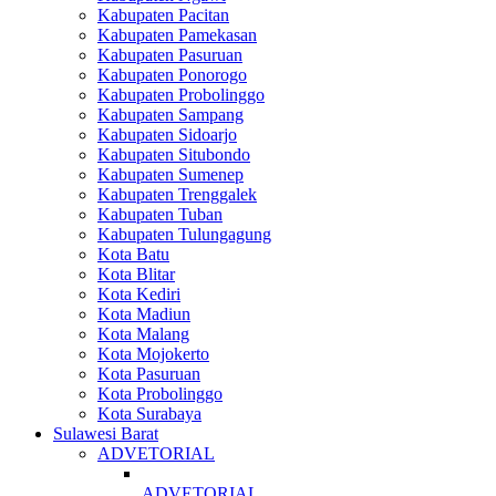
Kabupaten Pacitan
Kabupaten Pamekasan
Kabupaten Pasuruan
Kabupaten Ponorogo
Kabupaten Probolinggo
Kabupaten Sampang
Kabupaten Sidoarjo
Kabupaten Situbondo
Kabupaten Sumenep
Kabupaten Trenggalek
Kabupaten Tuban
Kabupaten Tulungagung
Kota Batu
Kota Blitar
Kota Kediri
Kota Madiun
Kota Malang
Kota Mojokerto
Kota Pasuruan
Kota Probolinggo
Kota Surabaya
Sulawesi Barat
ADVETORIAL
ADVETORIAL