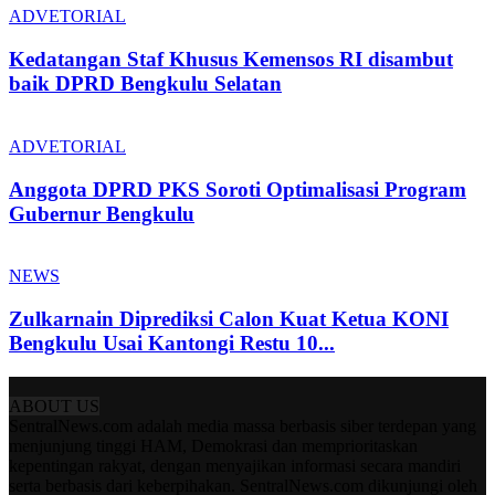
ADVETORIAL
Kedatangan Staf Khusus Kemensos RI disambut
baik DPRD Bengkulu Selatan
ADVETORIAL
Anggota DPRD PKS Soroti Optimalisasi Program
Gubernur Bengkulu
NEWS
Zulkarnain Diprediksi Calon Kuat Ketua KONI
Bengkulu Usai Kantongi Restu 10...
ABOUT US
SentralNews.com adalah media massa berbasis siber terdepan yang
menjunjung tinggi HAM, Demokrasi dan memprioritaskan
kepentingan rakyat, dengan menyajikan informasi secara mandiri
serta berbasis dari keberpihakan. SentralNews.com dikunjungi oleh