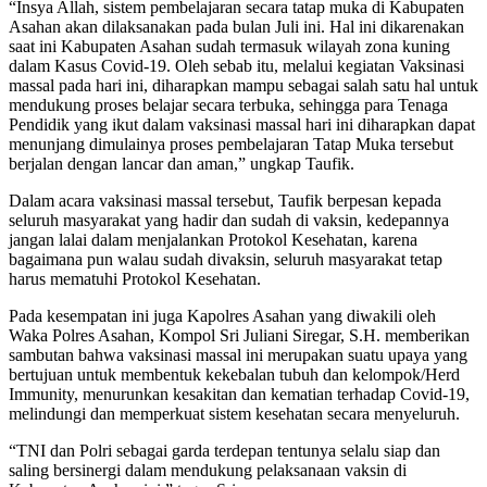
“Insya Allah, sistem pembelajaran secara tatap muka di Kabupaten
Asahan akan dilaksanakan pada bulan Juli ini. Hal ini dikarenakan
saat ini Kabupaten Asahan sudah termasuk wilayah zona kuning
dalam Kasus Covid-19. Oleh sebab itu, melalui kegiatan Vaksinasi
massal pada hari ini, diharapkan mampu sebagai salah satu hal untuk
mendukung proses belajar secara terbuka, sehingga para Tenaga
Pendidik yang ikut dalam vaksinasi massal hari ini diharapkan dapat
menunjang dimulainya proses pembelajaran Tatap Muka tersebut
berjalan dengan lancar dan aman,” ungkap Taufik.
Dalam acara vaksinasi massal tersebut, Taufik berpesan kepada
seluruh masyarakat yang hadir dan sudah di vaksin, kedepannya
jangan lalai dalam menjalankan Protokol Kesehatan, karena
bagaimana pun walau sudah divaksin, seluruh masyarakat tetap
harus mematuhi Protokol Kesehatan.
Pada kesempatan ini juga Kapolres Asahan yang diwakili oleh
Waka Polres Asahan, Kompol Sri Juliani Siregar, S.H. memberikan
sambutan bahwa vaksinasi massal ini merupakan suatu upaya yang
bertujuan untuk membentuk kekebalan tubuh dan kelompok/Herd
Immunity, menurunkan kesakitan dan kematian terhadap Covid-19,
melindungi dan memperkuat sistem kesehatan secara menyeluruh.
“TNI dan Polri sebagai garda terdepan tentunya selalu siap dan
saling bersinergi dalam mendukung pelaksanaan vaksin di