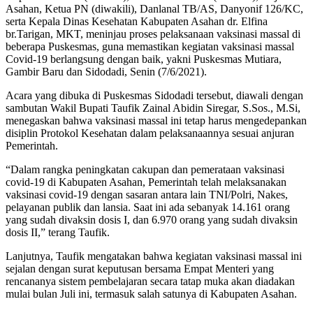
Asahan, Ketua PN (diwakili), Danlanal TB/AS, Danyonif 126/KC,
serta Kepala Dinas Kesehatan Kabupaten Asahan dr. Elfina
br.Tarigan, MKT, meninjau proses pelaksanaan vaksinasi massal di
beberapa Puskesmas, guna memastikan kegiatan vaksinasi massal
Covid-19 berlangsung dengan baik, yakni Puskesmas Mutiara,
Gambir Baru dan Sidodadi, Senin (7/6/2021).
Acara yang dibuka di Puskesmas Sidodadi tersebut, diawali dengan
sambutan Wakil Bupati Taufik Zainal Abidin Siregar, S.Sos., M.Si,
menegaskan bahwa vaksinasi massal ini tetap harus mengedepankan
disiplin Protokol Kesehatan dalam pelaksanaannya sesuai anjuran
Pemerintah.
“Dalam rangka peningkatan cakupan dan pemerataan vaksinasi
covid-19 di Kabupaten Asahan, Pemerintah telah melaksanakan
vaksinasi covid-19 dengan sasaran antara lain TNI/Polri, Nakes,
pelayanan publik dan lansia. Saat ini ada sebanyak 14.161 orang
yang sudah divaksin dosis I, dan 6.970 orang yang sudah divaksin
dosis II,” terang Taufik.
Lanjutnya, Taufik mengatakan bahwa kegiatan vaksinasi massal ini
sejalan dengan surat keputusan bersama Empat Menteri yang
rencananya sistem pembelajaran secara tatap muka akan diadakan
mulai bulan Juli ini, termasuk salah satunya di Kabupaten Asahan.