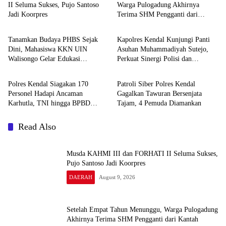
II Seluma Sukses, Pujo Santoso
Warga Pulogadung Akhirnya
Jadi Koorpres
Terima SHM Pengganti dari
DAERAH
DAERAH
Kantah Jakarta Timur
Tanamkan Budaya PHBS Sejak
Kapolres Kendal Kunjungi Panti
Dini, Mahasiswa KKN UIN
Asuhan Muhammadiyah Sutejo,
Walisongo Gelar Edukasi
Perkuat Sinergi Polisi dan
DAERAH
DAERAH
Kesehatan Interaktif di SDN 01
Masyarakat
Pamriyan
Polres Kendal Siagakan 170
Patroli Siber Polres Kendal
Personel Hadapi Ancaman
Gagalkan Tawuran Bersenjata
Karhutla, TNI hingga BPBD
Tajam, 4 Pemuda Diamankan
Dilibatkan
Read Also
Musda KAHMI III dan FORHATI II Seluma Sukses,
Pujo Santoso Jadi Koorpres
DAERAH
August 9, 2026
Setelah Empat Tahun Menunggu, Warga Pulogadung
Akhirnya Terima SHM Pengganti dari Kantah