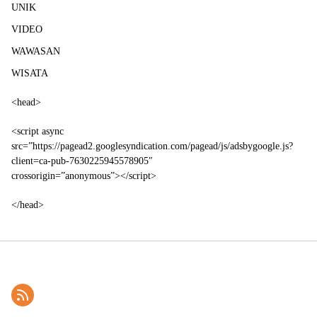
UNIK
VIDEO
WAWASAN
WISATA
<head>
<script async
src=”https://pagead2.googlesyndication.com/pagead/js/adsbygoogle.js?
client=ca-pub-7630225945578905″
crossorigin=”anonymous”></script>
</head>