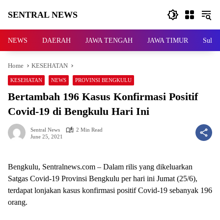
Skip
SENTRAL NEWS
to
content
SENTRAL
NEWS
NEWS
DAERAH
JAWA TENGAH
JAWA TIMUR
Sulaw
Home
KESEHATAN
KESEHATAN
NEWS
PROVINSI BENGKULU
Bertambah 196 Kasus Konfirmasi Positif
Covid-19 di Bengkulu Hari Ini
Sentral News
2 Min Read
June 25, 2021
Bengkulu, Sentralnews.com – Dalam rilis yang dikeluarkan
Satgas Covid-19 Provinsi Bengkulu per hari ini Jumat (25/6),
terdapat lonjakan kasus konfirmasi positif Covid-19 sebanyak 196
orang.