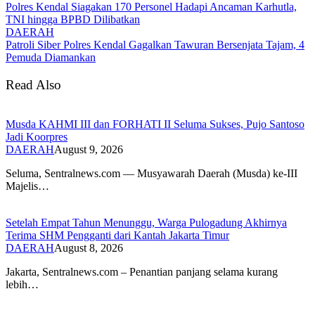
Polres Kendal Siagakan 170 Personel Hadapi Ancaman Karhutla,
TNI hingga BPBD Dilibatkan
DAERAH
Patroli Siber Polres Kendal Gagalkan Tawuran Bersenjata Tajam, 4
Pemuda Diamankan
Read Also
Musda KAHMI III dan FORHATI II Seluma Sukses, Pujo Santoso
Jadi Koorpres
DAERAH
August 9, 2026
Seluma, Sentralnews.com — Musyawarah Daerah (Musda) ke-III
Majelis…
Setelah Empat Tahun Menunggu, Warga Pulogadung Akhirnya
Terima SHM Pengganti dari Kantah Jakarta Timur
DAERAH
August 8, 2026
Jakarta, Sentralnews.com – Penantian panjang selama kurang
lebih…