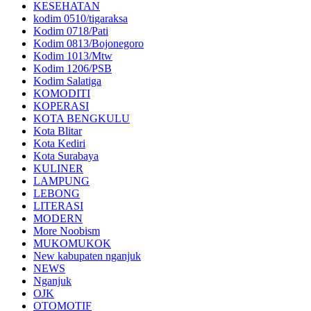
KESEHATAN
kodim 0510/tigaraksa
Kodim 0718/Pati
Kodim 0813/Bojonegoro
Kodim 1013/Mtw
Kodim 1206/PSB
Kodim Salatiga
KOMODITI
KOPERASI
KOTA BENGKULU
Kota Blitar
Kota Kediri
Kota Surabaya
KULINER
LAMPUNG
LEBONG
LITERASI
MODERN
More Noobism
MUKOMUKOK
New kabupaten nganjuk
NEWS
Nganjuk
OJK
OTOMOTIF