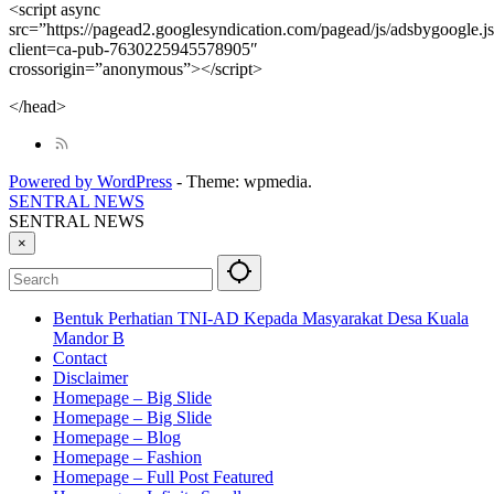
<script async
src=”https://pagead2.googlesyndication.com/pagead/js/adsbygoogle.j
client=ca-pub-7630225945578905″
crossorigin=”anonymous”></script>
</head>
Powered by WordPress
-
Theme: wpmedia.
SENTRAL NEWS
SENTRAL NEWS
×
Bentuk Perhatian TNI-AD Kepada Masyarakat Desa Kuala
Mandor B
Contact
Disclaimer
Homepage – Big Slide
Homepage – Big Slide
Homepage – Blog
Homepage – Fashion
Homepage – Full Post Featured