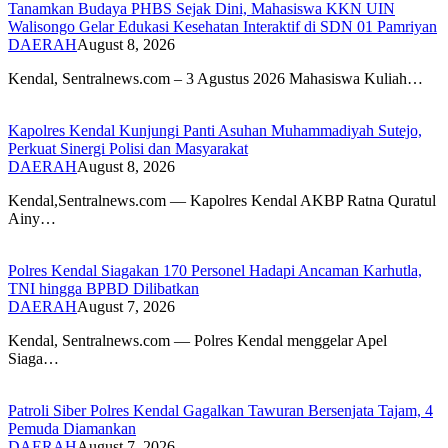
Tanamkan Budaya PHBS Sejak Dini, Mahasiswa KKN UIN
Walisongo Gelar Edukasi Kesehatan Interaktif di SDN 01 Pamriyan
DAERAH
August 8, 2026
​Kendal, Sentralnews.com – 3 Agustus 2026 Mahasiswa Kuliah…
Kapolres Kendal Kunjungi Panti Asuhan Muhammadiyah Sutejo,
Perkuat Sinergi Polisi dan Masyarakat
DAERAH
August 8, 2026
Kendal,Sentralnews.com — Kapolres Kendal AKBP Ratna Quratul
Ainy…
Polres Kendal Siagakan 170 Personel Hadapi Ancaman Karhutla,
TNI hingga BPBD Dilibatkan
DAERAH
August 7, 2026
Kendal, Sentralnews.com — Polres Kendal menggelar Apel
Siaga…
Patroli Siber Polres Kendal Gagalkan Tawuran Bersenjata Tajam, 4
Pemuda Diamankan
DAERAH
August 7, 2026