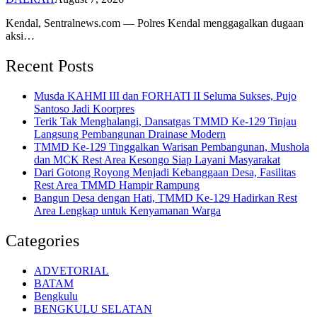
Kendal, Sentralnews.com — Polres Kendal menggagalkan dugaan
aksi…
Recent Posts
Musda KAHMI III dan FORHATI II Seluma Sukses, Pujo
Santoso Jadi Koorpres
Terik Tak Menghalangi, Dansatgas TMMD Ke-129 Tinjau
Langsung Pembangunan Drainase Modern
TMMD Ke-129 Tinggalkan Warisan Pembangunan, Mushola
dan MCK Rest Area Kesongo Siap Layani Masyarakat
Dari Gotong Royong Menjadi Kebanggaan Desa, Fasilitas
Rest Area TMMD Hampir Rampung
Bangun Desa dengan Hati, TMMD Ke-129 Hadirkan Rest
Area Lengkap untuk Kenyamanan Warga
Categories
ADVETORIAL
BATAM
Bengkulu
BENGKULU SELATAN