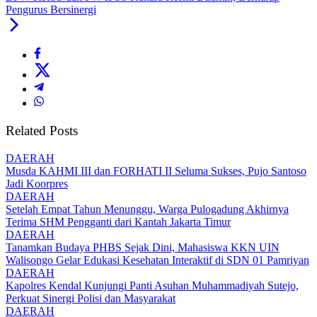
Pengurus Bersinergi
Related Posts
DAERAH
Musda KAHMI III dan FORHATI II Seluma Sukses, Pujo Santoso
Jadi Koorpres
DAERAH
Setelah Empat Tahun Menunggu, Warga Pulogadung Akhirnya
Terima SHM Pengganti dari Kantah Jakarta Timur
DAERAH
Tanamkan Budaya PHBS Sejak Dini, Mahasiswa KKN UIN
Walisongo Gelar Edukasi Kesehatan Interaktif di SDN 01 Pamriyan
DAERAH
Kapolres Kendal Kunjungi Panti Asuhan Muhammadiyah Sutejo,
Perkuat Sinergi Polisi dan Masyarakat
DAERAH