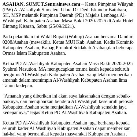
ASAHAN, SUMUT,Sentralnews.com
– Ketua Pimpinan Wilayah
(PW) Al-Washliyah Sumatera Utara Dr. Dedi Iskandar Batubara,
SH, MSP melantik Pimpinan Daerah (PD) Majelis Lembaga Al-
Washliyah Kabupaten Asahan Masa Bakti 2020-2025 di Aula Hotel
Bintang Kisaran, Sabtu (25/09/2021).
Pada pelantikan ini Wakil Bupati (Wabup) Asahan bersama Dandim
0208/Asahan (mewakili), Ketua MUI Kab. Asahan, Kadis Kominfo
Kabupaten Asahan, Kabag Protokol Setdakab Asahan,dan beberapa
Ormas Islam Kabupaten Asahan.
Ketua PD Al-Washliyah Kabupaten Asahan Masa Bakti 2020-2025
Syahrul Nasution, MA mengucapkan terima kasih kepada seluruh
pengurus Al-Washliyah Kabupaten Asahan yang telah memberikan
amanah dalam memimpin Al-Washliyah Kabupaten Asahan lima
Tahun kedepan.
“Amanah yang diberikan ini akan saya laksanakan dengan sebaik-
baiknya, dan mengibarkan bendera Al-Washliyah keseluruh pelosok
Kabupaten Asahan serta menjadikan Al-Washliyah semakin jaya
kedepannya,” tegas Ketua PD Al-Washliyah Kabupaten Asahan.
Ketua PD Al-Washliyah Kabupaten Asahan juga berharap kepada
seluruh kader Al-Washliyah Kabupaten Asahan dapat memberikan
hal-hal yang bermanfaat kepada masyarakat Kabupaten Asahan .