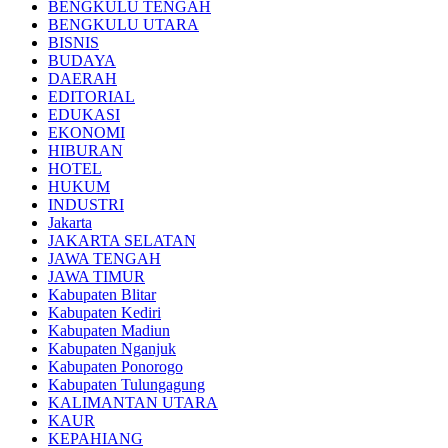
BENGKULU TENGAH
BENGKULU UTARA
BISNIS
BUDAYA
DAERAH
EDITORIAL
EDUKASI
EKONOMI
HIBURAN
HOTEL
HUKUM
INDUSTRI
Jakarta
JAKARTA SELATAN
JAWA TENGAH
JAWA TIMUR
Kabupaten Blitar
Kabupaten Kediri
Kabupaten Madiun
Kabupaten Nganjuk
Kabupaten Ponorogo
Kabupaten Tulungagung
KALIMANTAN UTARA
KAUR
KEPAHIANG