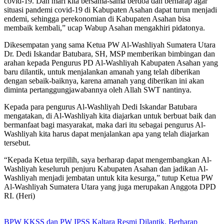
covid-19. Dan mari kita bersama-sama berdoa dan berharap agar
situasi pandemi covid-19 di Kabupaten Asahan dapat turun menjadi
endemi, sehingga perekonomian di Kabupaten Asahan bisa
membaik kembali,” ucap Wabup Asahan mengakhiri pidatonya.
Dikesempatan yang sama Ketua PW Al-Washliyah Sumatera Utara
Dr. Dedi Iskandar Batubara, SH, MSP memberikan bimbingan dan
arahan kepada Pengurus PD Al-Washliyah Kabupaten Asahan yang
baru dilantik, untuk menjalankan amanah yang telah diberikan
dengan sebaik-baiknya, karena amanah yang diberikan ini akan
diminta pertanggungjawabannya oleh Allah SWT nantinya.
Kepada para pengurus Al-Washliyah Dedi Iskandar Batubara
mengatakan, di Al-Washliyah kita diajarkan untuk berbuat baik dan
bermanfaat bagi masyarakat, maka dari itu sebagai pengurus Al-
Washliyah kita harus dapat menjalankan apa yang telah diajarkan
tersebut.
“Kepada Ketua terpilih, saya berharap dapat mengembangkan Al-
Washliyah keseluruh penjuru Kabupaten Asahan dan jadikan Al-
Washliyah menjadi jembatan untuk kita kesurga,” tutup Ketua PW
Al-Washliyah Sumatera Utara yang juga merupakan Anggota DPD
RI. (Heri)
BPW KKSS dan PW IPSS Kaltara Resmi Dilantik, Berharap