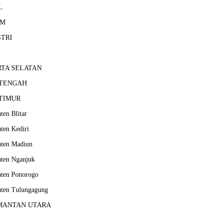
L
UM
STRI
RTA SELATAN
 TENGAH
 TIMUR
ten Blitar
ten Kediri
ten Madiun
ten Nganjuk
ten Ponorogo
ten Tulungagung
MANTAN UTARA