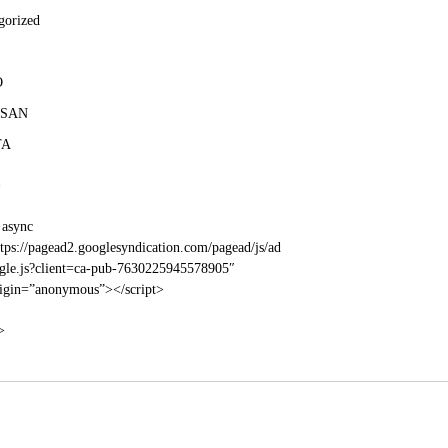
gorized
O
SAN
TA
>
 async
tps://pagead2.googlesyndication.com/pagead/js/ad
gle.js?client=ca-pub-7630225945578905″
rigin=”anonymous”></script>
>