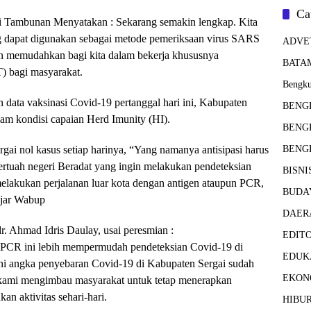
Ca
 Tambunan Menyatakan : Sekarang semakin lengkap. Kita
g dapat digunakan sebagai metode pemeriksaan virus SARS
ADVE
n memudahkan bagi kita dalam bekerja khususnya
BATA
T) bagi masyarakat.
Bengku
data vaksinasi Covid-19 pertanggal hari ini, Kabupaten
BENG
am kondisi capaian Herd Imunity (HI).
BENG
ergai nol kasus setiap harinya, “Yang namanya antisipasi harus
BENG
ertuah negeri Beradat yang ingin melakukan pendeteksian
BISNI
elakukan perjalanan luar kota dengan antigen ataupun PCR,
BUDA
Ujar Wabup
DAER
 Ahmad Idris Daulay, usai peresmian :
EDIT
PCR ini lebih mempermudah pendeteksian Covid-19 di
EDUK
t ini angka penyebaran Covid-19 di Kabupaten Sergai sudah
EKON
n kami mengimbau masyarakat untuk tetap menerapkan
n aktivitas sehari-hari.
HIBU