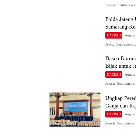
Kendal, Sentralnew
Polda Jateng
Semarang-Ken
DAERAH
August 
Jateng, Sentralnews
Dasco Dorong
Bijak untuk J
DAERAH
August 
Jakarta. Sentralnew
Ungkap Pered
Ganja dan Ke
DAERAH
August 
Jakarta, Sentralnews