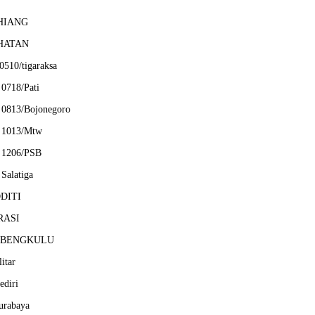
HIANG
HATAN
0510/tigaraksa
0718/Pati
0813/Bojonegoro
 1013/Mtw
 1206/PSB
Salatiga
DITI
RASI
 BENGKULU
itar
ediri
urabaya