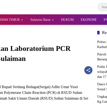
JAWA TIMUR
Sulawesi Barat
HUKUM
EKONOMI
P
Re
Polres
kan Laboratorium PCR
Karhut
Patrol
Sulaiman
Bersen
Polda 
wilaya
dan 17
Dasco 
 Bupati Serdang Bedagai(Sergai) Adlin Umar Yusri
Sosial 
um Polymerase Chain Reaction (PCR) di RSUD Sultan
Ungkap
Rumah Sakit Umum Daerah (RSUD) Sultan Sulaiman di Sei
Kg Gan