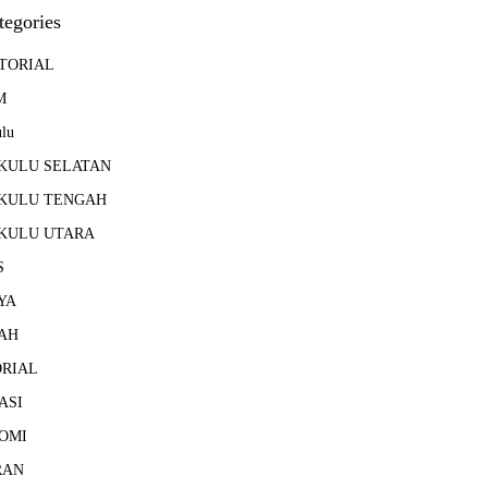
tegories
TORIAL
M
lu
KULU SELATAN
KULU TENGAH
KULU UTARA
S
YA
AH
ORIAL
ASI
OMI
RAN