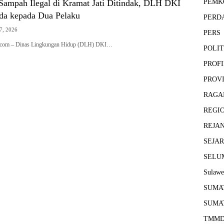
ampah Ilegal di Kramat Jati Ditindak, DLH DKI
PEMK
da kepada Dua Pelaku
PERD
7, 2026
PERS
ws.com – Dinas Lingkungan Hidup (DLH) DKI…
POLIT
PROFI
PROV
RAGA
REGI
REJA
SEJA
SELU
Sulawe
SUMA
SUMA
TMM