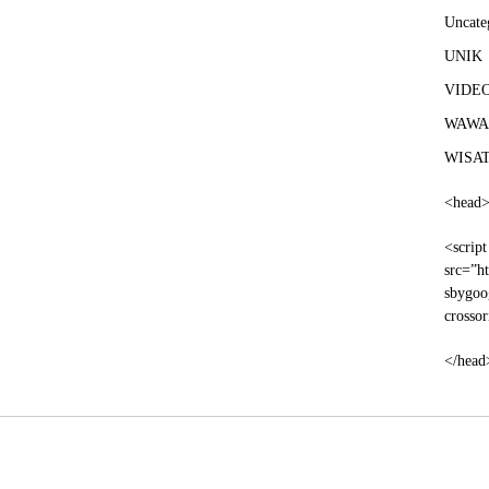
Uncate
UNIK
VIDE
WAWA
WISA
<head
<script
src=”ht
sbygoo
crosso
</head