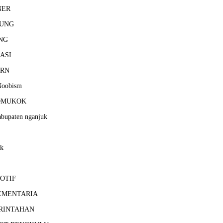
NER
UNG
NG
ASI
RN
Noobism
OMUKOK
bupaten nganjuk
uk
OTIF
EMENTARIA
RINTAHAN