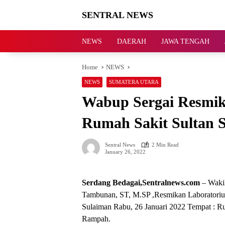
Skip
SENTRAL NEWS
to
content
SENTRAL
NEWS
NEWS
DAERAH
JAWA TENGAH
Home
NEWS
NEWS
SUMATERA UTARA
Wabup Sergai Resmi
Rumah Sakit Sultan 
Sentral News
2 Min Read
January 26, 2022
Serdang Bedagai,Sentralnews.com
– Wakil
Tambunan, ST, M.SP ,Resmikan Laboratori
Sulaiman Rabu, 26 Januari 2022 Tempat : 
Rampah.