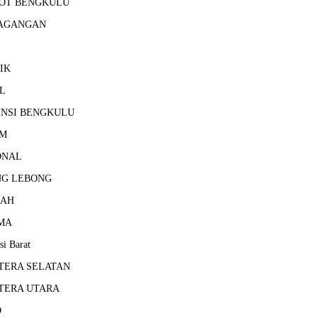
OT BENGKULU
AGANGAN
IK
L
INSI BENGKULU
M
ONAL
NG LEBONG
RAH
MA
si Barat
TERA SELATAN
TERA UTARA
D