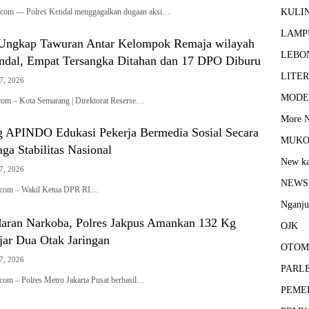
s.com — Polres Kendal menggagalkan dugaan aksi…
KULI
LAMP
 Ungkap Tawuran Antar Kelompok Remaja wilayah
LEBO
dal, Empat Tersangka Ditahan dan 17 DPO Diburu
LITER
7, 2026
MODE
.com – Kota Semarang | Direktorat Reserse…
More 
 APINDO Edukasi Pekerja Bermedia Sosial Secara
MUK
aga Stabilitas Nasional
New ka
7, 2026
NEWS
s com – Wakil Ketua DPR RI…
Nganj
aran Narkoba, Polres Jakpus Amankan 132 Kg
OJK
jar Dua Otak Jaringan
OTOM
7, 2026
PARL
.com – Polres Metro Jakarta Pusat berhasil…
PEME