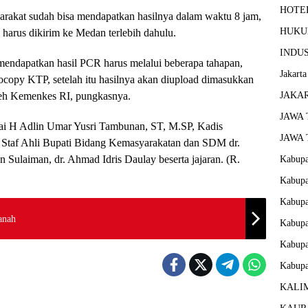
HOTE
rakat sudah bisa mendapatkan hasilnya dalam waktu 8 jam,
HUK
arus dikirim ke Medan terlebih dahulu.
INDU
mendapatkan hasil PCR harus melalui beberapa tahapan,
Jakarta
ocopy KTP, setelah itu hasilnya akan diupload dimasukkan
leh Kemenkes RI, pungkasnya.
JAKA
JAWA
gai H Adlin Umar Yusri Tambunan, ST, M.SP, Kadis
JAWA
Staf Ahli Bupati Bidang Kemasyarakatan dan SDM dr.
Sulaiman, dr. Ahmad Idris Daulay beserta jajaran. (R.
Kabupa
Kabupa
Kabupa
Tanah
Kabupa
Kabupa
Kabupa
KALI
H
DAERAH