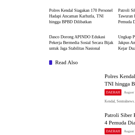
Polres Kendal Siagakan 170 Personel
Patroli S
Hadapi Ancaman Karhutla, TNI
Tawuran B
hingga BPBD Dilibatkan
Pemuda 
DAERAH
DAERA
Dasco Dorong APINDO Edukasi
Ungkap P
Pekerja Bermedia Sosial Secara Bijak
Jakpus A
untuk Jaga Stabilitas Nasional
Kejar Dua
Read Also
Polres Kenda
TNI hingga B
DAERAH
August 
Kendal, Sentralnews
Patroli Siber
4 Pemuda Di
DAERAH
August 