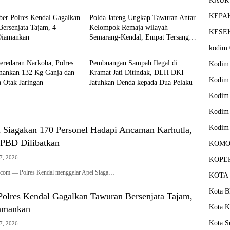
KAUR
KEPA
iber Polres Kendal Gagalkan
Polda Jateng Ungkap Tawuran Antar
ersenjata Tajam, 4
Kelompok Remaja wilayah
KESE
Diamankan
Semarang-Kendal, Empat Tersangka
H
DAERAH
Ditahan dan 17 DPO Diburu
kodim 
eredaran Narkoba, Polres
Pembuangan Sampah Ilegal di
Kodim 
mankan 132 Kg Ganja dan
Kramat Jati Ditindak, DLH DKI
Kodim 
 Otak Jaringan
Jatuhkan Denda kepada Dua Pelaku
Kodim
Kodim
Kodim 
l Siagakan 170 Personel Hadapi Ancaman Karhutla,
PBD Dilibatkan
KOMO
7, 2026
KOPE
.com — Polres Kendal menggelar Apel Siaga…
KOTA
Kota Bl
 Polres Kendal Gagalkan Tawuran Bersenjata Tajam,
Kota K
amankan
Kota S
7, 2026