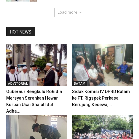
Load more
HOT NEWS
ADVETORIAL
BATAM
Gubernur Bengkulu Rohidin
Sidak Komisi IV DPRD Batam
Mersyah Serahkan Hewan
ke PT. Rigspek Perkasa
Kurban Usai Shalat Idul
Berujung Kecewa,...
Adha...