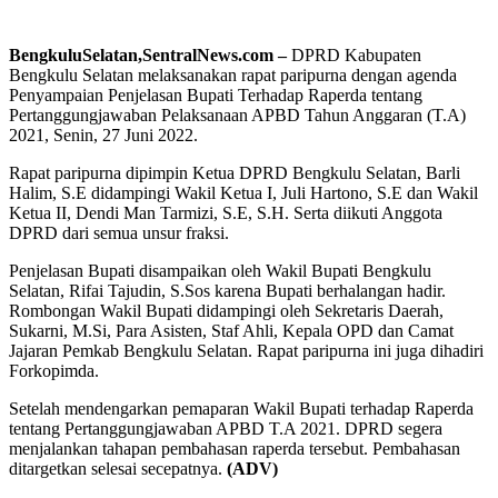
BengkuluSelatan,SentralNews.com –
DPRD Kabupaten
Bengkulu Selatan melaksanakan rapat paripurna dengan agenda
Penyampaian Penjelasan Bupati Terhadap Raperda tentang
Pertanggungjawaban Pelaksanaan APBD Tahun Anggaran (T.A)
2021, Senin, 27 Juni 2022.
Rapat paripurna dipimpin Ketua DPRD Bengkulu Selatan, Barli
Halim, S.E didampingi Wakil Ketua I, Juli Hartono, S.E dan Wakil
Ketua II, Dendi Man Tarmizi, S.E, S.H. Serta diikuti Anggota
DPRD dari semua unsur fraksi.
Penjelasan Bupati disampaikan oleh Wakil Bupati Bengkulu
Selatan, Rifai Tajudin, S.Sos karena Bupati berhalangan hadir.
Rombongan Wakil Bupati didampingi oleh Sekretaris Daerah,
Sukarni, M.Si, Para Asisten, Staf Ahli, Kepala OPD dan Camat
Jajaran Pemkab Bengkulu Selatan. Rapat paripurna ini juga dihadiri
Forkopimda.
Setelah mendengarkan pemaparan Wakil Bupati terhadap Raperda
tentang Pertanggungjawaban APBD T.A 2021. DPRD segera
menjalankan tahapan pembahasan raperda tersebut. Pembahasan
ditargetkan selesai secepatnya.
(ADV)