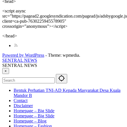
<head>
<script async
src=”https://pagead2.googlesyndication.com/pagead/js/adsbygoogle.j
client=ca-pub-7630225945578905″
crossorigin=”anonymous”></script>
</head>
Powered by WordPress
-
Theme: wpmedia.
SENTRAL NEWS
SENTRAL NEWS
×
Bentuk Perhatian TNI-AD Kepada Masyarakat Desa Kuala
Mandor B
Contact
Disclaimer
Homepage – Big Slide
Homepage – Big Slide
Homepage – Blog
Homepage – Fashion