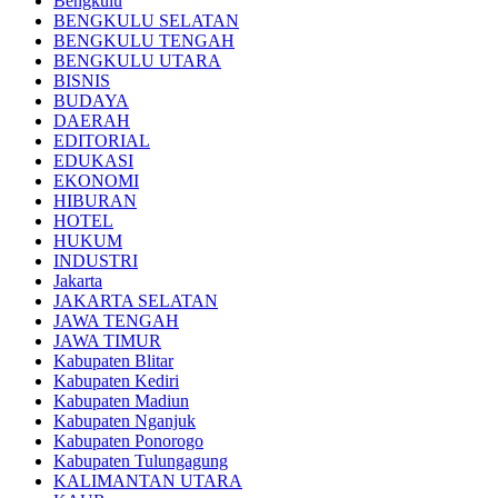
Bengkulu
BENGKULU SELATAN
BENGKULU TENGAH
BENGKULU UTARA
BISNIS
BUDAYA
DAERAH
EDITORIAL
EDUKASI
EKONOMI
HIBURAN
HOTEL
HUKUM
INDUSTRI
Jakarta
JAKARTA SELATAN
JAWA TENGAH
JAWA TIMUR
Kabupaten Blitar
Kabupaten Kediri
Kabupaten Madiun
Kabupaten Nganjuk
Kabupaten Ponorogo
Kabupaten Tulungagung
KALIMANTAN UTARA