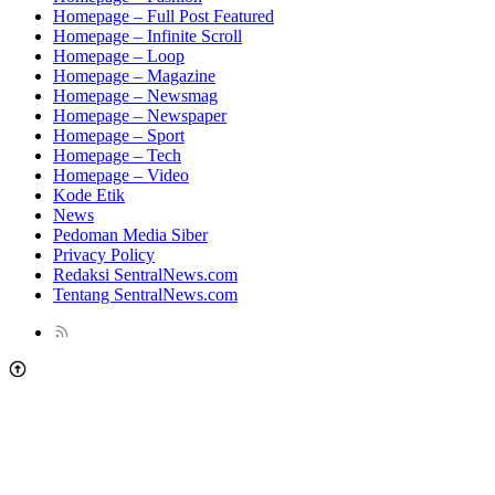
Homepage – Full Post Featured
Homepage – Infinite Scroll
Homepage – Loop
Homepage – Magazine
Homepage – Newsmag
Homepage – Newspaper
Homepage – Sport
Homepage – Tech
Homepage – Video
Kode Etik
News
Pedoman Media Siber
Privacy Policy
Redaksi SentralNews.com
Tentang SentralNews.com