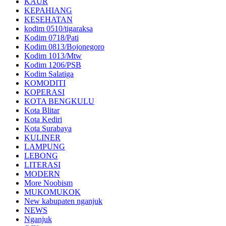
KAUR
KEPAHIANG
KESEHATAN
kodim 0510/tigaraksa
Kodim 0718/Pati
Kodim 0813/Bojonegoro
Kodim 1013/Mtw
Kodim 1206/PSB
Kodim Salatiga
KOMODITI
KOPERASI
KOTA BENGKULU
Kota Blitar
Kota Kediri
Kota Surabaya
KULINER
LAMPUNG
LEBONG
LITERASI
MODERN
More Noobism
MUKOMUKOK
New kabupaten nganjuk
NEWS
Nganjuk