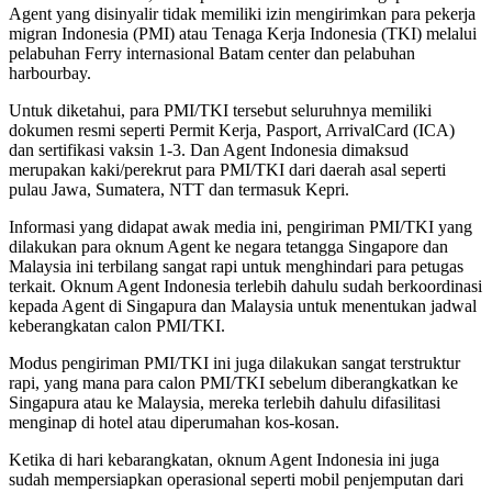
Agent yang disinyalir tidak memiliki izin mengirimkan para pekerja
migran Indonesia (PMI) atau Tenaga Kerja Indonesia (TKI) melalui
pelabuhan Ferry internasional Batam center dan pelabuhan
harbourbay.
Untuk diketahui, para PMI/TKI tersebut seluruhnya memiliki
dokumen resmi seperti Permit Kerja, Pasport, ArrivalCard (ICA)
dan sertifikasi vaksin 1-3. Dan Agent Indonesia dimaksud
merupakan kaki/perekrut para PMI/TKI dari daerah asal seperti
pulau Jawa, Sumatera, NTT dan termasuk Kepri.
Informasi yang didapat awak media ini, pengiriman PMI/TKI yang
dilakukan para oknum Agent ke negara tetangga Singapore dan
Malaysia ini terbilang sangat rapi untuk menghindari para petugas
terkait. Oknum Agent Indonesia terlebih dahulu sudah berkoordinasi
kepada Agent di Singapura dan Malaysia untuk menentukan jadwal
keberangkatan calon PMI/TKI.
Modus pengiriman PMI/TKI ini juga dilakukan sangat terstruktur
rapi, yang mana para calon PMI/TKI sebelum diberangkatkan ke
Singapura atau ke Malaysia, mereka terlebih dahulu difasilitasi
menginap di hotel atau diperumahan kos-kosan.
Ketika di hari kebarangkatan, oknum Agent Indonesia ini juga
sudah mempersiapkan operasional seperti mobil penjemputan dari