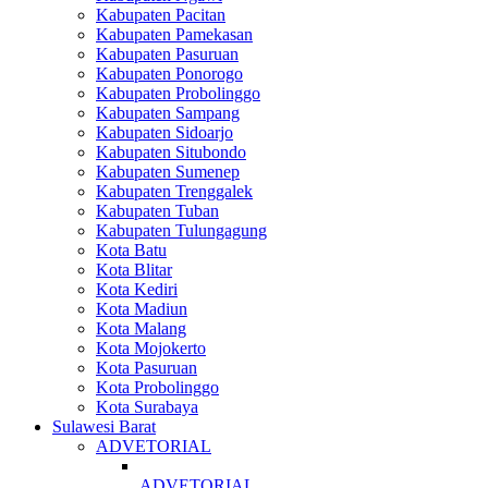
Kabupaten Pacitan
Kabupaten Pamekasan
Kabupaten Pasuruan
Kabupaten Ponorogo
Kabupaten Probolinggo
Kabupaten Sampang
Kabupaten Sidoarjo
Kabupaten Situbondo
Kabupaten Sumenep
Kabupaten Trenggalek
Kabupaten Tuban
Kabupaten Tulungagung
Kota Batu
Kota Blitar
Kota Kediri
Kota Madiun
Kota Malang
Kota Mojokerto
Kota Pasuruan
Kota Probolinggo
Kota Surabaya
Sulawesi Barat
ADVETORIAL
ADVETORIAL