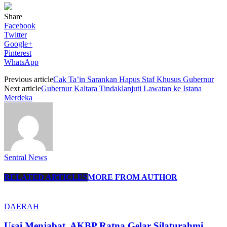
Share
Facebook
Twitter
Google+
Pinterest
WhatsApp
Previous article
Cak Ta’in Sarankan Hapus Staf Khusus Gubernur
Next article
Gubernur Kaltara Tindaklanjuti Lawatan ke Istana
Merdeka
Sentral News
RELATED ARTICLES
MORE FROM AUTHOR
DAERAH
Usai Menjabat, AKBP Ratna Gelar Silaturahmi