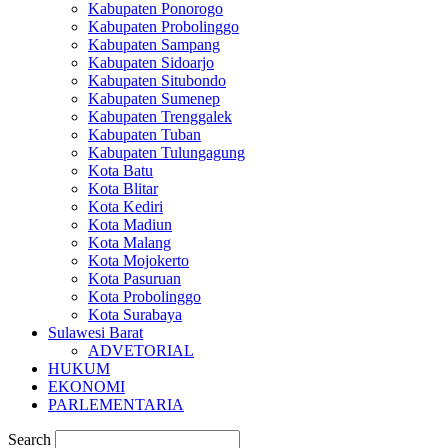
Kabupaten Ponorogo
Kabupaten Probolinggo
Kabupaten Sampang
Kabupaten Sidoarjo
Kabupaten Situbondo
Kabupaten Sumenep
Kabupaten Trenggalek
Kabupaten Tuban
Kabupaten Tulungagung
Kota Batu
Kota Blitar
Kota Kediri
Kota Madiun
Kota Malang
Kota Mojokerto
Kota Pasuruan
Kota Probolinggo
Kota Surabaya
Sulawesi Barat
ADVETORIAL
HUKUM
EKONOMI
PARLEMENTARIA
Search