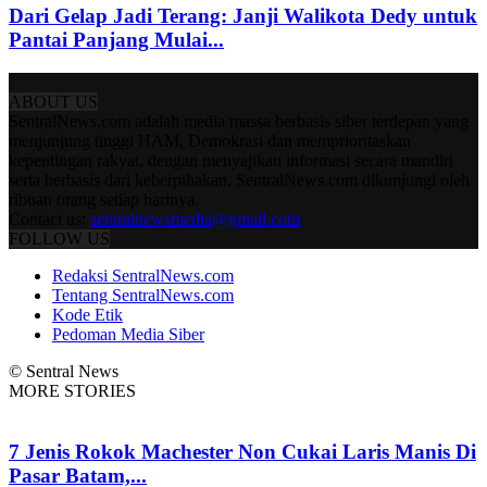
Dari Gelap Jadi Terang: Janji Walikota Dedy untuk
Pantai Panjang Mulai...
ABOUT US
SentralNews.com adalah media massa berbasis siber terdepan yang
menjunjung tinggi HAM, Demokrasi dan memprioritaskan
kepentingan rakyat, dengan menyajikan informasi secara mandiri
serta berbasis dari keberpihakan. SentralNews.com dikunjungi oleh
ribuan orang setiap harinya.
Contact us:
sentralnewsmedia@gmail.com
FOLLOW US
Redaksi SentralNews.com
Tentang SentralNews.com
Kode Etik
Pedoman Media Siber
© Sentral News
MORE STORIES
7 Jenis Rokok Machester Non Cukai Laris Manis Di
Pasar Batam,...