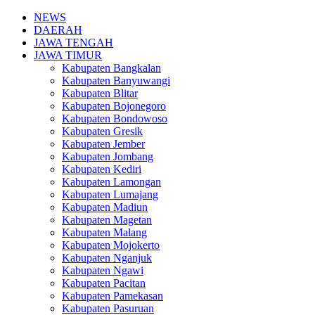
NEWS
DAERAH
JAWA TENGAH
JAWA TIMUR
Kabupaten Bangkalan
Kabupaten Banyuwangi
Kabupaten Blitar
Kabupaten Bojonegoro
Kabupaten Bondowoso
Kabupaten Gresik
Kabupaten Jember
Kabupaten Jombang
Kabupaten Kediri
Kabupaten Lamongan
Kabupaten Lumajang
Kabupaten Madiun
Kabupaten Magetan
Kabupaten Malang
Kabupaten Mojokerto
Kabupaten Nganjuk
Kabupaten Ngawi
Kabupaten Pacitan
Kabupaten Pamekasan
Kabupaten Pasuruan