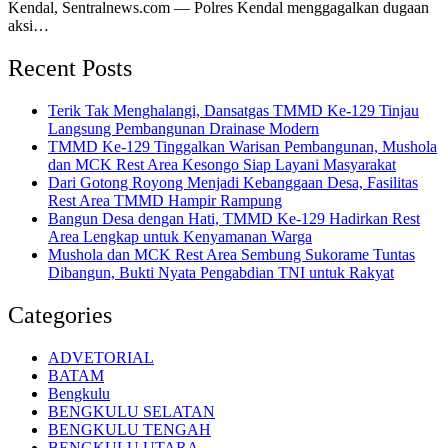
Kendal, Sentralnews.com — Polres Kendal menggagalkan dugaan
aksi…
Recent Posts
Terik Tak Menghalangi, Dansatgas TMMD Ke-129 Tinjau
Langsung Pembangunan Drainase Modern
TMMD Ke-129 Tinggalkan Warisan Pembangunan, Mushola
dan MCK Rest Area Kesongo Siap Layani Masyarakat
Dari Gotong Royong Menjadi Kebanggaan Desa, Fasilitas
Rest Area TMMD Hampir Rampung
Bangun Desa dengan Hati, TMMD Ke-129 Hadirkan Rest
Area Lengkap untuk Kenyamanan Warga
Mushola dan MCK Rest Area Sembung Sukorame Tuntas
Dibangun, Bukti Nyata Pengabdian TNI untuk Rakyat
Categories
ADVETORIAL
BATAM
Bengkulu
BENGKULU SELATAN
BENGKULU TENGAH
BENGKULU UTARA