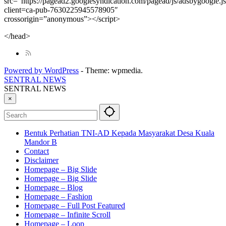
src=”https://pagead2.googlesyndication.com/pagead/js/adsbygoogle.j
client=ca-pub-7630225945578905″
crossorigin=”anonymous”></script>
</head>
Powered by WordPress
-
Theme: wpmedia.
SENTRAL NEWS
SENTRAL NEWS
×
Bentuk Perhatian TNI-AD Kepada Masyarakat Desa Kuala
Mandor B
Contact
Disclaimer
Homepage – Big Slide
Homepage – Big Slide
Homepage – Blog
Homepage – Fashion
Homepage – Full Post Featured
Homepage – Infinite Scroll
Homepage – Loop