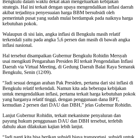
Bengkulu dalam waktu dekat akan mengeluarkan kebijakan
strategis. Hal ini terkait dengan upaya mengendalikan inflasi daerah
akibat terjadinya penyesuaian harga BBM bersubsidi oleh
pemerintah pusat yang sudah mulai berdampak pada naiknya harga
kebutuhan pokok.
Walaupun di sisi lain, angka inflasi di Bengkulu masih relatif
terkendali yaitu pada angka 5,6 persen dan masih di bawah angka
inflasi nasional.
Hal tersebut disampaikan Gubernur Bengkulu Rohidin Mersyah
usai mengikuti Pengarahan Presiden RI terkait Pengendalian Inflasi
Daerah via Virtual Meeting, di Gedung Daerah Balai Raya Semarak
Bengkulu, Senin (12/09).
“Jadi sesuai dengan arahan Pak Presiden, pertama dari sisi inflasi di
Bengkulu relatif terkendali. Namun kita ada beberapa kebijakan
untuk mengendalikan inflasi, pertama terkait harga kebutuhan pokok
yang harganya relatif tinggi, dengan penggunaan dana BPT,
kemudian 2 persen dari DAU dan DBH,” jelas Gubernur Rohidin.
Lanjut Gubernur Rohidin, terkait mekanisme penyaluran dan
payung hukum penggunaan DAU dan DBH tersebut, terlebih
dahulu akan dilakukan kajian lebih lanjut.
“Jadi nanti kita bisa berikan subsidi biaya transportasi, subsidi untuk