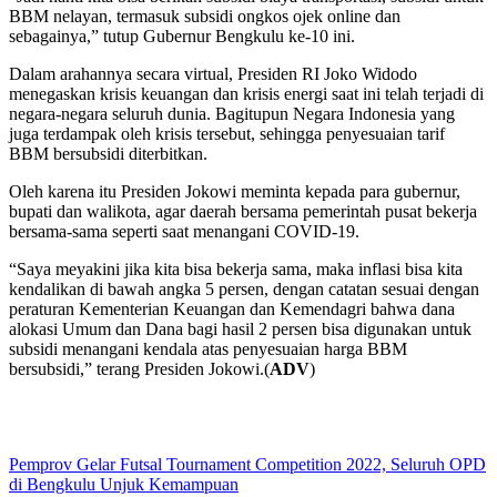
BBM nelayan, termasuk subsidi ongkos ojek online dan
sebagainya,” tutup Gubernur Bengkulu ke-10 ini.
Dalam arahannya secara virtual, Presiden RI Joko Widodo
menegaskan krisis keuangan dan krisis energi saat ini telah terjadi di
negara-negara seluruh dunia. Bagitupun Negara Indonesia yang
juga terdampak oleh krisis tersebut, sehingga penyesuaian tarif
BBM bersubsidi diterbitkan.
Oleh karena itu Presiden Jokowi meminta kepada para gubernur,
bupati dan walikota, agar daerah bersama pemerintah pusat bekerja
bersama-sama seperti saat menangani COVID-19.
“Saya meyakini jika kita bisa bekerja sama, maka inflasi bisa kita
kendalikan di bawah angka 5 persen, dengan catatan sesuai dengan
peraturan Kementerian Keuangan dan Kemendagri bahwa dana
alokasi Umum dan Dana bagi hasil 2 persen bisa digunakan untuk
subsidi menangani kendala atas penyesuaian harga BBM
bersubsidi,” terang Presiden Jokowi.(
ADV
)
Pemprov Gelar Futsal Tournament Competition 2022, Seluruh OPD
di Bengkulu Unjuk Kemampuan