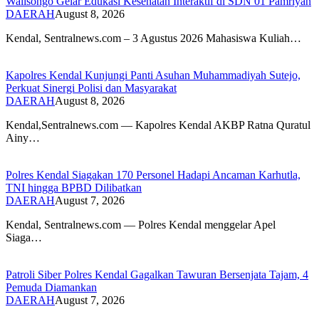
Walisongo Gelar Edukasi Kesehatan Interaktif di SDN 01 Pamriyan
DAERAH
August 8, 2026
​Kendal, Sentralnews.com – 3 Agustus 2026 Mahasiswa Kuliah…
Kapolres Kendal Kunjungi Panti Asuhan Muhammadiyah Sutejo,
Perkuat Sinergi Polisi dan Masyarakat
DAERAH
August 8, 2026
Kendal,Sentralnews.com — Kapolres Kendal AKBP Ratna Quratul
Ainy…
Polres Kendal Siagakan 170 Personel Hadapi Ancaman Karhutla,
TNI hingga BPBD Dilibatkan
DAERAH
August 7, 2026
Kendal, Sentralnews.com — Polres Kendal menggelar Apel
Siaga…
Patroli Siber Polres Kendal Gagalkan Tawuran Bersenjata Tajam, 4
Pemuda Diamankan
DAERAH
August 7, 2026