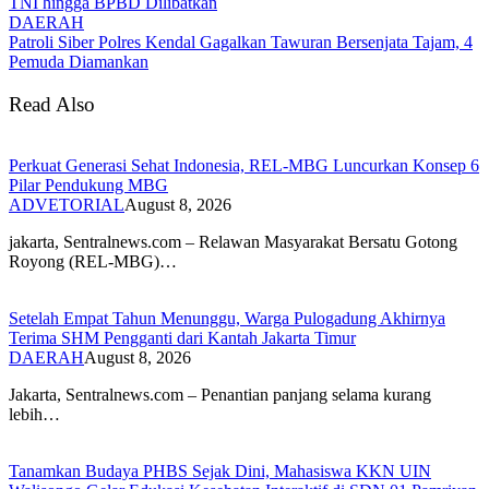
TNI hingga BPBD Dilibatkan
DAERAH
Patroli Siber Polres Kendal Gagalkan Tawuran Bersenjata Tajam, 4
Pemuda Diamankan
Read Also
Perkuat Generasi Sehat Indonesia, REL-MBG Luncurkan Konsep 6
Pilar Pendukung MBG
ADVETORIAL
August 8, 2026
‎jakarta, Sentralnews.com – Relawan Masyarakat Bersatu Gotong
Royong (REL-MBG)…
Setelah Empat Tahun Menunggu, Warga Pulogadung Akhirnya
Terima SHM Pengganti dari Kantah Jakarta Timur
DAERAH
August 8, 2026
Jakarta, Sentralnews.com – Penantian panjang selama kurang
lebih…
Tanamkan Budaya PHBS Sejak Dini, Mahasiswa KKN UIN