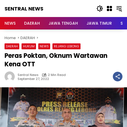
Skip
SENTRAL NEWS
to
content
SENTRAL
NEWS
NEWS
DAERAH
JAWA TENGAH
JAWA TIMUR
Su
Home
DAERAH
DAERAH
HUKUM
NEWS
REJANG LEBONG
Peras Poktan, Oknum Wartawan
Kena OTT
Sentral News
2 Min Read
September 27, 2022