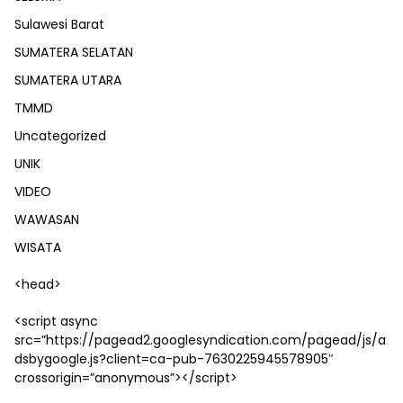
Sulawesi Barat
SUMATERA SELATAN
SUMATERA UTARA
TMMD
Uncategorized
UNIK
VIDEO
WAWASAN
WISATA
<head>
<script async
src=”https://pagead2.googlesyndication.com/pagead/js/a
dsbygoogle.js?client=ca-pub-7630225945578905″
crossorigin=”anonymous”></script>