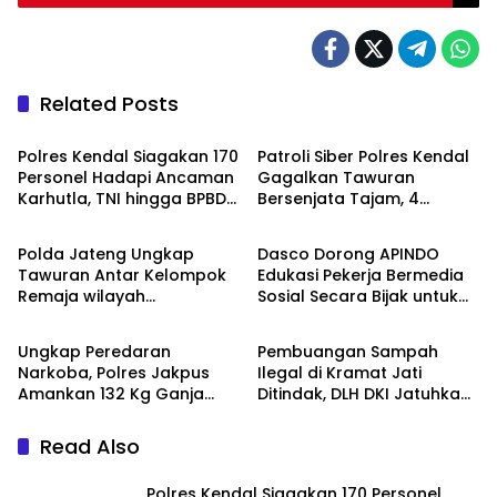
Walikota
Related Posts
DAERAH
DAERAH
Polres Kendal Siagakan 170
Patroli Siber Polres Kendal
Personel Hadapi Ancaman
Gagalkan Tawuran
Karhutla, TNI hingga BPBD
Bersenjata Tajam, 4
DAERAH
DAERAH
Dilibatkan
Pemuda Diamankan
Polda Jateng Ungkap
Dasco Dorong APINDO
Tawuran Antar Kelompok
Edukasi Pekerja Bermedia
Remaja wilayah
Sosial Secara Bijak untuk
DAERAH
DAERAH
Semarang-Kendal, Empat
Jaga Stabilitas Nasional
Tersangka Ditahan dan 17
Ungkap Peredaran
Pembuangan Sampah
DPO Diburu
Narkoba, Polres Jakpus
Ilegal di Kramat Jati
Amankan 132 Kg Ganja
Ditindak, DLH DKI Jatuhkan
dan Kejar Dua Otak
Denda kepada Dua Pelaku
Jaringan
Read Also
Polres Kendal Siagakan 170 Personel