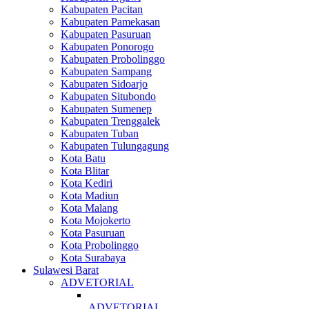
Kabupaten Pacitan
Kabupaten Pamekasan
Kabupaten Pasuruan
Kabupaten Ponorogo
Kabupaten Probolinggo
Kabupaten Sampang
Kabupaten Sidoarjo
Kabupaten Situbondo
Kabupaten Sumenep
Kabupaten Trenggalek
Kabupaten Tuban
Kabupaten Tulungagung
Kota Batu
Kota Blitar
Kota Kediri
Kota Madiun
Kota Malang
Kota Mojokerto
Kota Pasuruan
Kota Probolinggo
Kota Surabaya
Sulawesi Barat
ADVETORIAL
ADVETORIAL