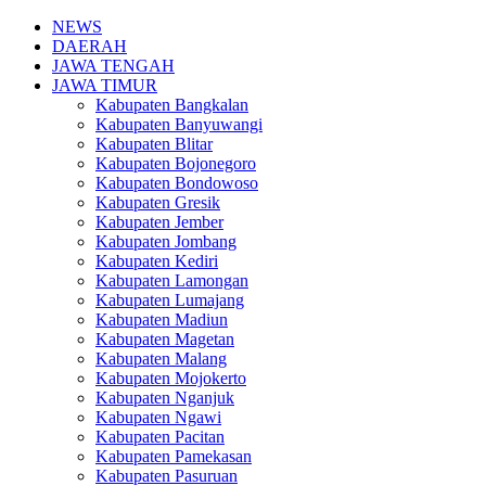
NEWS
DAERAH
JAWA TENGAH
JAWA TIMUR
Kabupaten Bangkalan
Kabupaten Banyuwangi
Kabupaten Blitar
Kabupaten Bojonegoro
Kabupaten Bondowoso
Kabupaten Gresik
Kabupaten Jember
Kabupaten Jombang
Kabupaten Kediri
Kabupaten Lamongan
Kabupaten Lumajang
Kabupaten Madiun
Kabupaten Magetan
Kabupaten Malang
Kabupaten Mojokerto
Kabupaten Nganjuk
Kabupaten Ngawi
Kabupaten Pacitan
Kabupaten Pamekasan
Kabupaten Pasuruan