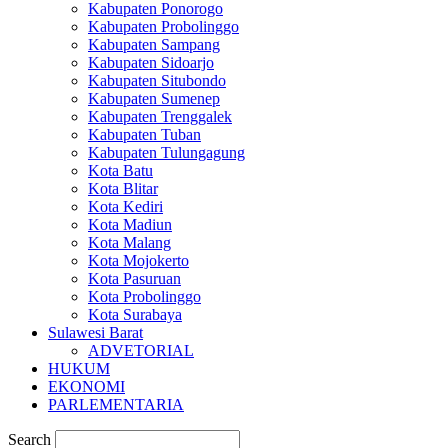
Kabupaten Ponorogo
Kabupaten Probolinggo
Kabupaten Sampang
Kabupaten Sidoarjo
Kabupaten Situbondo
Kabupaten Sumenep
Kabupaten Trenggalek
Kabupaten Tuban
Kabupaten Tulungagung
Kota Batu
Kota Blitar
Kota Kediri
Kota Madiun
Kota Malang
Kota Mojokerto
Kota Pasuruan
Kota Probolinggo
Kota Surabaya
Sulawesi Barat
ADVETORIAL
HUKUM
EKONOMI
PARLEMENTARIA
Search