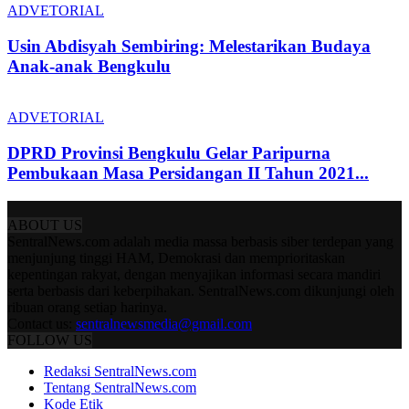
ADVETORIAL
Usin Abdisyah Sembiring: Melestarikan Budaya
Anak-anak Bengkulu
ADVETORIAL
DPRD Provinsi Bengkulu Gelar Paripurna
Pembukaan Masa Persidangan II Tahun 2021...
ABOUT US
SentralNews.com adalah media massa berbasis siber terdepan yang
menjunjung tinggi HAM, Demokrasi dan memprioritaskan
kepentingan rakyat, dengan menyajikan informasi secara mandiri
serta berbasis dari keberpihakan. SentralNews.com dikunjungi oleh
ribuan orang setiap harinya.
Contact us:
sentralnewsmedia@gmail.com
FOLLOW US
Redaksi SentralNews.com
Tentang SentralNews.com
Kode Etik