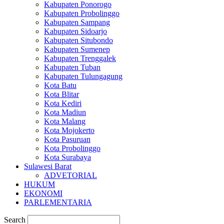
Kabupaten Ponorogo
Kabupaten Probolinggo
Kabupaten Sampang
Kabupaten Sidoarjo
Kabupaten Situbondo
Kabupaten Sumenep
Kabupaten Trenggalek
Kabupaten Tuban
Kabupaten Tulungagung
Kota Batu
Kota Blitar
Kota Kediri
Kota Madiun
Kota Malang
Kota Mojokerto
Kota Pasuruan
Kota Probolinggo
Kota Surabaya
Sulawesi Barat
ADVETORIAL
HUKUM
EKONOMI
PARLEMENTARIA
Search