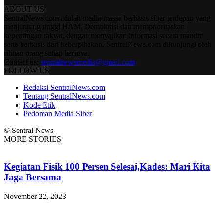
ABOUT US
SentralNews.com adalah media massa berbasis siber terdepan yang
menjunjung tinggi HAM, Demokrasi dan memprioritaskan
kepentingan rakyat, dengan menyajikan informasi secara mandiri
serta berbasis dari keberpihakan. SentralNews.com dikunjungi oleh
ribuan orang setiap harinya.
Contact us:
sentralnewsmedia@gmail.com
FOLLOW US
Redaksi SentralNews.com
Tentang SentralNews.com
Kode Etik
Pedoman Media Siber
© Sentral News
MORE STORIES
Kegiatan Fisik 100 Persen Selesai,Kades: Mari Kita
Jaga Bersama
November 22, 2023