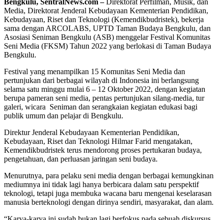
Bengkulu, SentralNews.com –
Direktorat Perfilman, Musik, dan
Media, Direktorat Jenderal Kebudayaan Kementerian Pendidikan,
Kebudayaan, Riset dan Teknologi (Kemendikbudristek), bekerja
sama dengan ARCOLABS, UPTD Taman Budaya Bengkulu, dan
Asosiasi Seniman Bengkulu (ASB) menggelar Festival Komunitas
Seni Media (FKSM) Tahun 2022 yang berlokasi di Taman Budaya
Bengkulu.
Festival yang menampilkan 15 Komunitas Seni Media dan
pertunjukan dari berbagai wilayah di Indonesia ini berlangsung
selama satu minggu mulai 6 – 12 Oktober 2022, dengan kegiatan
berupa pameran seni media, pentas pertunjukan silang-media, tur
galeri, wicara Seniman dan serangkaian kegiatan edukasi bagi
publik umum dan pelajar di Bengkulu.
Direktur Jenderal Kebudayaan Kementerian Pendidikan,
Kebudayaan, Riset dan Teknologi Hilmar Farid mengatakan,
Kemendikbudristek terus mendorong proses pertukaran budaya,
pengetahuan, dan perluasan jaringan seni budaya.
Menurutnya, para pelaku seni media dengan berbagai kemungkinan
mediumnya ini tidak lagi hanya berbicara dalam satu perspektif
teknologi, tetapi juga membuka wacana baru mengenai keselarasan
manusia berteknologi dengan dirinya sendiri, masyarakat, dan alam.
“Karya-karya ini sudah bukan lagi berfokus pada sebuah diskursus