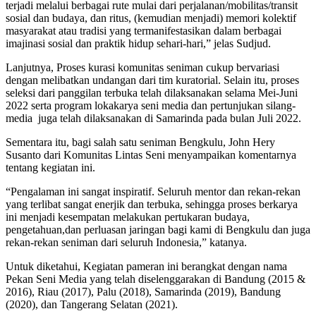
terjadi melalui berbagai rute mulai dari perjalanan/mobilitas/transit
sosial dan budaya, dan ritus, (kemudian menjadi) memori kolektif
masyarakat atau tradisi yang termanifestasikan dalam berbagai
imajinasi sosial dan praktik hidup sehari-hari,” jelas Sudjud.
Lanjutnya, Proses kurasi komunitas seniman cukup bervariasi
dengan melibatkan undangan dari tim kuratorial. Selain itu, proses
seleksi dari panggilan terbuka telah dilaksanakan selama Mei-Juni
2022 serta program lokakarya seni media dan pertunjukan silang-
media juga telah dilaksanakan di Samarinda pada bulan Juli 2022.
Sementara itu, bagi salah satu seniman Bengkulu, John Hery
Susanto dari Komunitas Lintas Seni menyampaikan komentarnya
tentang kegiatan ini.
“Pengalaman ini sangat inspiratif. Seluruh mentor dan rekan-rekan
yang terlibat sangat enerjik dan terbuka, sehingga proses berkarya
ini menjadi kesempatan melakukan pertukaran budaya,
pengetahuan,dan perluasan jaringan bagi kami di Bengkulu dan juga
rekan-rekan seniman dari seluruh Indonesia,” katanya.
Untuk diketahui, Kegiatan pameran ini berangkat dengan nama
Pekan Seni Media yang telah diselenggarakan di Bandung (2015 &
2016), Riau (2017), Palu (2018), Samarinda (2019), Bandung
(2020), dan Tangerang Selatan (2021).