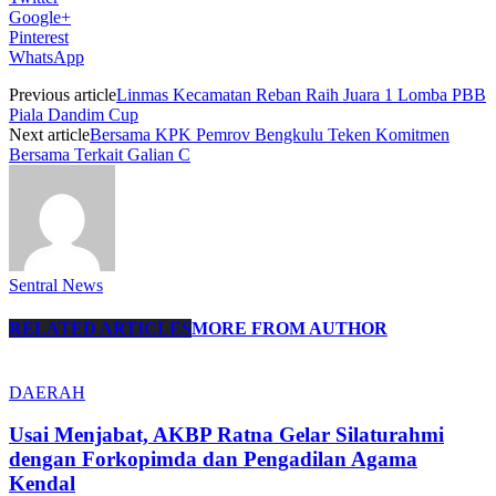
Google+
Pinterest
WhatsApp
Previous article
Linmas Kecamatan Reban Raih Juara 1 Lomba PBB
Piala Dandim Cup
Next article
Bersama KPK Pemrov Bengkulu Teken Komitmen
Bersama Terkait Galian C
Sentral News
RELATED ARTICLES
MORE FROM AUTHOR
DAERAH
Usai Menjabat, AKBP Ratna Gelar Silaturahmi
dengan Forkopimda dan Pengadilan Agama
Kendal