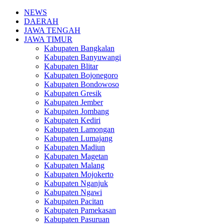
NEWS
DAERAH
JAWA TENGAH
JAWA TIMUR
Kabupaten Bangkalan
Kabupaten Banyuwangi
Kabupaten Blitar
Kabupaten Bojonegoro
Kabupaten Bondowoso
Kabupaten Gresik
Kabupaten Jember
Kabupaten Jombang
Kabupaten Kediri
Kabupaten Lamongan
Kabupaten Lumajang
Kabupaten Madiun
Kabupaten Magetan
Kabupaten Malang
Kabupaten Mojokerto
Kabupaten Nganjuk
Kabupaten Ngawi
Kabupaten Pacitan
Kabupaten Pamekasan
Kabupaten Pasuruan