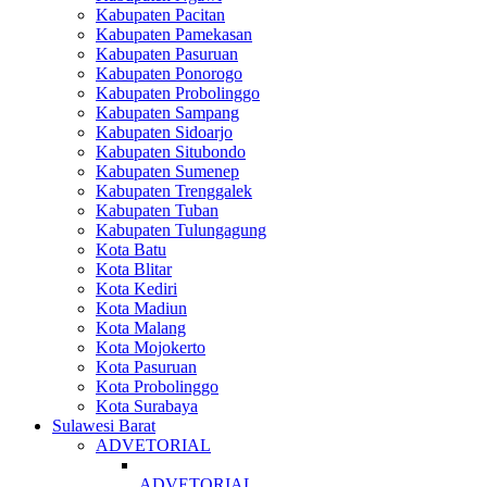
Kabupaten Pacitan
Kabupaten Pamekasan
Kabupaten Pasuruan
Kabupaten Ponorogo
Kabupaten Probolinggo
Kabupaten Sampang
Kabupaten Sidoarjo
Kabupaten Situbondo
Kabupaten Sumenep
Kabupaten Trenggalek
Kabupaten Tuban
Kabupaten Tulungagung
Kota Batu
Kota Blitar
Kota Kediri
Kota Madiun
Kota Malang
Kota Mojokerto
Kota Pasuruan
Kota Probolinggo
Kota Surabaya
Sulawesi Barat
ADVETORIAL
ADVETORIAL