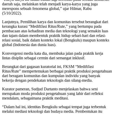
daerah saja, melainkan telah menjadi karya-karya yang juga
merespons sebuah fenomena global,” ujar Hilmar, Rabu
(5/10/2022).
Lanjutnya, Pemilihan karya dan komunitas tersebut berangkat dari
kerangka kurasi “MediftJasi Ritus/Rute,” yang bertumpu pada
pembacaan atas kehadiran media dan teknologi yang semakin luas
dan tajam dalam membentuk praktik hidup sehari-hari dan relasi-
relasi sosial, baik dalam konteks lokal (Bengkulu) maupun konteks
global (Indonesia dan dunia luas).
Konvergensi media kata dia, membuka jalan pada praktik kerja
lintas disiplin sebagai cermin dari semangat inklusif.
Berangkat dari gagasan kuratorial ini, FKSM “MediftJasi
Ritus/Rute” mempertemukan berbagai praktik produksi pengetahuan
dari beragam komunitas dan kumpulan individu yang banyak
bekerja dengan pendekatan teknologis dan silang-media.
Kurator pameran, Sudjud Dartanto menjelaskan bahwa seni
merupakan moda produksi pengetahuan yang lahir dari refleksi
mendalam, sebagaimana praktik meditasi.
“Dalam hal ini, identitas Bengkulu sebagai tempat juga terbentuk
melalui mediasi teknologi dan budaya media. Pembentukan itu