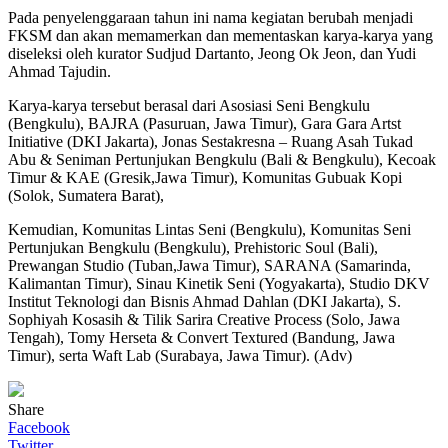
Pada penyelenggaraan tahun ini nama kegiatan berubah menjadi
FKSM dan akan memamerkan dan mementaskan karya-karya yang
diseleksi oleh kurator Sudjud Dartanto, Jeong Ok Jeon, dan Yudi
Ahmad Tajudin.
Karya-karya tersebut berasal dari Asosiasi Seni Bengkulu
(Bengkulu), BAJRA (Pasuruan, Jawa Timur), Gara Gara Artst
Initiative (DKI Jakarta), Jonas Sestakresna – Ruang Asah Tukad
Abu & Seniman Pertunjukan Bengkulu (Bali & Bengkulu), Kecoak
Timur & KAE (Gresik,Jawa Timur), Komunitas Gubuak Kopi
(Solok, Sumatera Barat),
Kemudian, Komunitas Lintas Seni (Bengkulu), Komunitas Seni
Pertunjukan Bengkulu (Bengkulu), Prehistoric Soul (Bali),
Prewangan Studio (Tuban,Jawa Timur), SARANA (Samarinda,
Kalimantan Timur), Sinau Kinetik Seni (Yogyakarta), Studio DKV
Institut Teknologi dan Bisnis Ahmad Dahlan (DKI Jakarta), S.
Sophiyah Kosasih & Tilik Sarira Creative Process (Solo, Jawa
Tengah), Tomy Herseta & Convert Textured (Bandung, Jawa
Timur), serta Waft Lab (Surabaya, Jawa Timur). (Adv)
Share
Facebook
Twitter