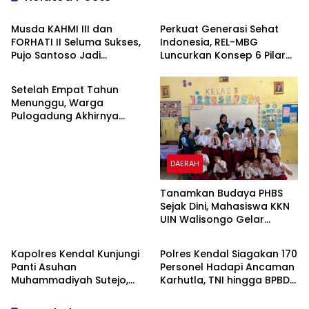
Musda KAHMI III dan
Perkuat Generasi Sehat
FORHATI II Seluma Sukses,
Indonesia, REL-MBG
Pujo Santoso Jadi
Luncurkan Konsep 6 Pilar
DAERAH
Koorpres
Pendukung MBG
Setelah Empat Tahun
Menunggu, Warga
Pulogadung Akhirnya
Terima SHM Pengganti dari
Kantah Jakarta Timur
DAERAH
Tanamkan Budaya PHBS
Sejak Dini, Mahasiswa KKN
UIN Walisongo Gelar
DAERAH
DAERAH
Edukasi Kesehatan
Interaktif di SDN 01
Kapolres Kendal Kunjungi
Polres Kendal Siagakan 170
Pamriyan
Panti Asuhan
Personel Hadapi Ancaman
Muhammadiyah Sutejo,
Karhutla, TNI hingga BPBD
Perkuat Sinergi Polisi dan
Dilibatkan
Masyarakat