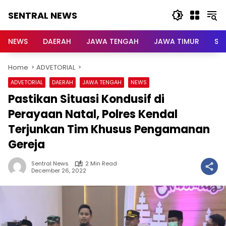
Skip
SENTRAL NEWS
to
content
SENTRAL
NEWS
NEWS
DAERAH
JAWA TENGAH
JAWA TIMUR
Su
Home
ADVETORIAL
ADVETORIAL
DAERAH
JAWA TENGAH
NEWS
Pastikan Situasi Kondusif di
Perayaan Natal, Polres Kendal
Terjunkan Tim Khusus Pengamanan
Gereja
Sentral News
2 Min Read
December 26, 2022