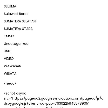
SELUMA
Sulawesi Barat
SUMATERA SELATAN
SUMATERA UTARA
TMMD
Uncategorized
UNIK
VIDEO
WAWASAN
WISATA
<head>
<script async
src=”https://pagead2.googlesyndication.com/pagead/js/a
dsbygoogle.js?client=ca-pub-7630225945578905″