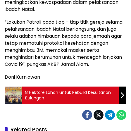
meningkatkan kewaspadaan dalam pelaksanaan
ibadah Natal.
“Lakukan Patroli pada tiap – tiap titik gereja selama
pelaksanaan ibadah Natal berlangsung, dan juga
selalu adakan himbauan kepada para jemaah agar
tetap mematuhi protokol kesehatan dengan
menghimbau 3M, memakai masker serta
menghindari kerumunan untuk mencegah lonjakan
Covid 19”, pungkas AKBP Jamal Alam.
Doni Kurniawan
8 Hektare Lahan untuk Rebuild Kesultanan
Bulungan
Related Posts
DAERAH
ADVETORIAL