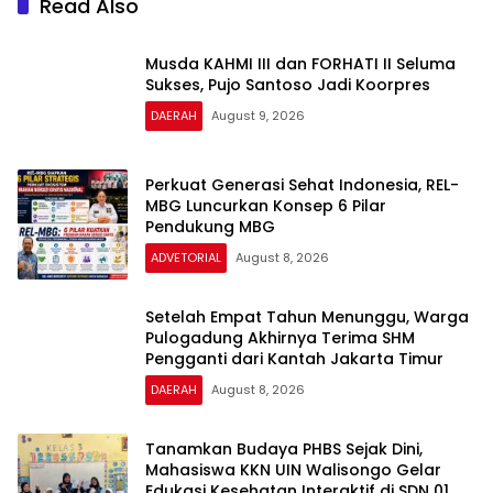
Read Also
Musda KAHMI III dan FORHATI II Seluma
Sukses, Pujo Santoso Jadi Koorpres
DAERAH
August 9, 2026
Perkuat Generasi Sehat Indonesia, REL-
MBG Luncurkan Konsep 6 Pilar
Pendukung MBG
ADVETORIAL
August 8, 2026
Setelah Empat Tahun Menunggu, Warga
Pulogadung Akhirnya Terima SHM
Pengganti dari Kantah Jakarta Timur
DAERAH
August 8, 2026
Tanamkan Budaya PHBS Sejak Dini,
Mahasiswa KKN UIN Walisongo Gelar
Edukasi Kesehatan Interaktif di SDN 01