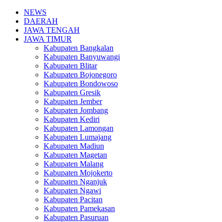
NEWS
DAERAH
JAWA TENGAH
JAWA TIMUR
Kabupaten Bangkalan
Kabupaten Banyuwangi
Kabupaten Blitar
Kabupaten Bojonegoro
Kabupaten Bondowoso
Kabupaten Gresik
Kabupaten Jember
Kabupaten Jombang
Kabupaten Kediri
Kabupaten Lamongan
Kabupaten Lumajang
Kabupaten Madiun
Kabupaten Magetan
Kabupaten Malang
Kabupaten Mojokerto
Kabupaten Nganjuk
Kabupaten Ngawi
Kabupaten Pacitan
Kabupaten Pamekasan
Kabupaten Pasuruan