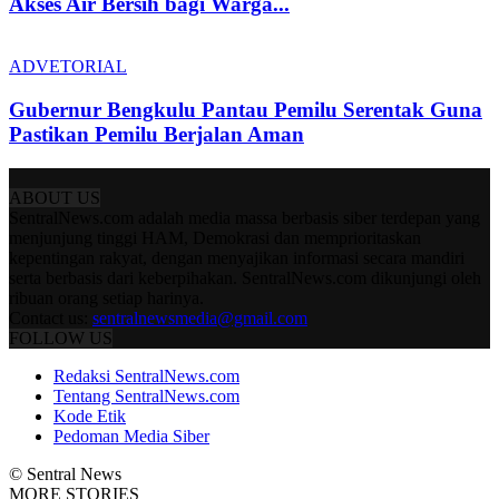
Akses Air Bersih bagi Warga...
ADVETORIAL
Gubernur Bengkulu Pantau Pemilu Serentak Guna
Pastikan Pemilu Berjalan Aman
ABOUT US
SentralNews.com adalah media massa berbasis siber terdepan yang
menjunjung tinggi HAM, Demokrasi dan memprioritaskan
kepentingan rakyat, dengan menyajikan informasi secara mandiri
serta berbasis dari keberpihakan. SentralNews.com dikunjungi oleh
ribuan orang setiap harinya.
Contact us:
sentralnewsmedia@gmail.com
FOLLOW US
Redaksi SentralNews.com
Tentang SentralNews.com
Kode Etik
Pedoman Media Siber
© Sentral News
MORE STORIES