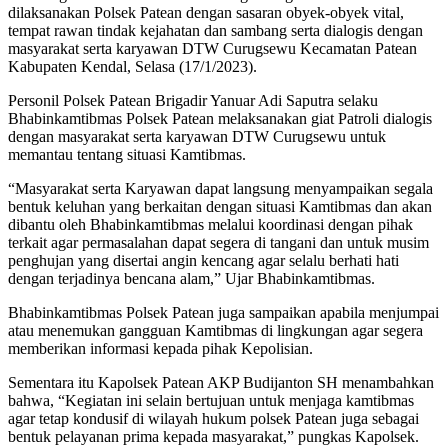
dilaksanakan Polsek Patean dengan sasaran obyek-obyek vital,
tempat rawan tindak kejahatan dan sambang serta dialogis dengan
masyarakat serta karyawan DTW Curugsewu Kecamatan Patean
Kabupaten Kendal, Selasa (17/1/2023).
Personil Polsek Patean Brigadir Yanuar Adi Saputra selaku
Bhabinkamtibmas Polsek Patean melaksanakan giat Patroli dialogis
dengan masyarakat serta karyawan DTW Curugsewu untuk
memantau tentang situasi Kamtibmas.
“Masyarakat serta Karyawan dapat langsung menyampaikan segala
bentuk keluhan yang berkaitan dengan situasi Kamtibmas dan akan
dibantu oleh Bhabinkamtibmas melalui koordinasi dengan pihak
terkait agar permasalahan dapat segera di tangani dan untuk musim
penghujan yang disertai angin kencang agar selalu berhati hati
dengan terjadinya bencana alam,” Ujar Bhabinkamtibmas.
Bhabinkamtibmas Polsek Patean juga sampaikan apabila menjumpai
atau menemukan gangguan Kamtibmas di lingkungan agar segera
memberikan informasi kepada pihak Kepolisian.
Sementara itu Kapolsek Patean AKP Budijanton SH menambahkan
bahwa, “Kegiatan ini selain bertujuan untuk menjaga kamtibmas
agar tetap kondusif di wilayah hukum polsek Patean juga sebagai
bentuk pelayanan prima kepada masyarakat,” pungkas Kapolsek.