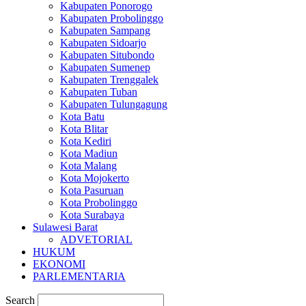
Kabupaten Ponorogo
Kabupaten Probolinggo
Kabupaten Sampang
Kabupaten Sidoarjo
Kabupaten Situbondo
Kabupaten Sumenep
Kabupaten Trenggalek
Kabupaten Tuban
Kabupaten Tulungagung
Kota Batu
Kota Blitar
Kota Kediri
Kota Madiun
Kota Malang
Kota Mojokerto
Kota Pasuruan
Kota Probolinggo
Kota Surabaya
Sulawesi Barat
ADVETORIAL
HUKUM
EKONOMI
PARLEMENTARIA
Search