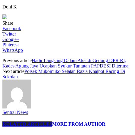
Doni K
Share
Facebook
Twitter
Google+
Pinterest
WhatsApp
Previous article
Hadir Langsung Dalam Aksi di Gedung DPR RI,
Kades Agung Jaya Ucapkan Syukur Tuntutan PAPDESI Diterima
Next article
Polsek Mukomuko Selatan Razia Knalpot Racing Di
Sekolah
Sentral News
RELATED ARTICLES
MORE FROM AUTHOR