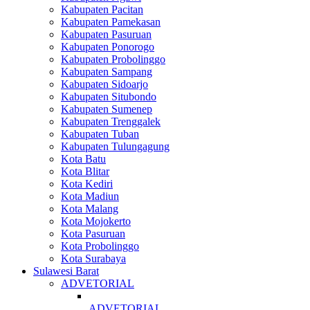
Kabupaten Pacitan
Kabupaten Pamekasan
Kabupaten Pasuruan
Kabupaten Ponorogo
Kabupaten Probolinggo
Kabupaten Sampang
Kabupaten Sidoarjo
Kabupaten Situbondo
Kabupaten Sumenep
Kabupaten Trenggalek
Kabupaten Tuban
Kabupaten Tulungagung
Kota Batu
Kota Blitar
Kota Kediri
Kota Madiun
Kota Malang
Kota Mojokerto
Kota Pasuruan
Kota Probolinggo
Kota Surabaya
Sulawesi Barat
ADVETORIAL
ADVETORIAL