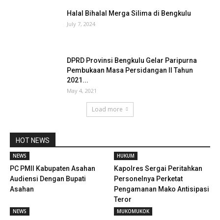
Halal Bihalal Merga Silima di Bengkulu
July 7, 2024
DPRD Provinsi Bengkulu Gelar Paripurna
Pembukaan Masa Persidangan II Tahun
2021...
May 4, 2021
Load more
HOT NEWS
NEWS
HUKUM
PC PMII Kabupaten Asahan
Kapolres Sergai Peritahkan
Audiensi Dengan Bupati
Personelnya Perketat
Asahan
Pengamanan Mako Antisipasi
Teror
NEWS
MUKOMUKOK