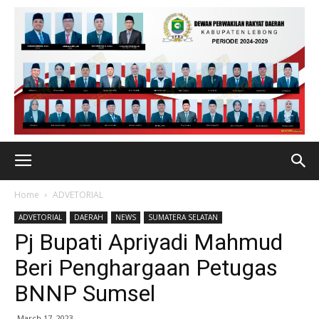
Home
ADVETORIAL
ADVETORIAL
DAERAH
NEWS
SUMATERA SELATAN
Pj Bupati Apriyadi Mahmud
Beri Penghargaan Petugas
BNNP Sumsel
March 17, 2023