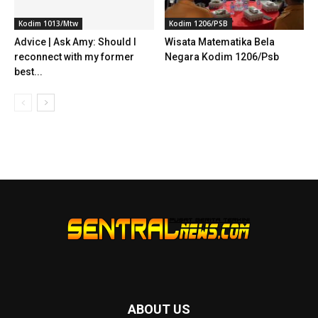
Kodim 1013/Mtw
Kodim 1206/PSB
Advice | Ask Amy: Should I
Wisata Matematika Bela
reconnect with my former
Negara Kodim 1206/Psb
best...
ABOUT US