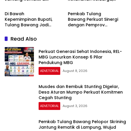
ADVETORIAL
ADVETORIAL
Lampung, Wujud Nyata
Kampung Panca Tunggal
Investasi Kesehatan
Jaya Jadi Pelopor
Di Bawah
Pemkab Tulang
Generasi Muda
Desa TAPIS
Kepemimpinan Bupati,
Bawang Perkuat Sinergi
Tulang Bawang Jadi
dengan Pemprov
Pelopor Skrining Jantung
Lampung, Dorong Layanan
Rematik di Lampung Demi
Pertanahan yang Cepat,
Read Also
Lindungi Generasi Muda
Transparan,
dan Berintegritas
Perkuat Generasi Sehat Indonesia, REL-
MBG Luncurkan Konsep 6 Pilar
Pendukung MBG
ADVETORIAL
August 8, 2026
Musdes dan Rembuk Stunting Digelar,
Desa Aturan Mumpo Perkuat Komitmen
Cegah Stunting
ADVETORIAL
August 3, 2026
Pemkab Tulang Bawang Pelopor Skrining
Jantung Rematik di Lampung, Wujud