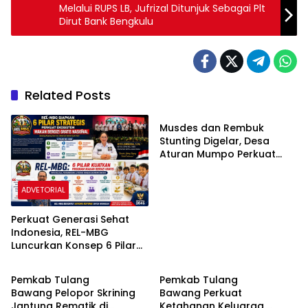
Melalui RUPS LB, Jufrizal Ditunjuk Sebagai Plt
Dirut Bank Bengkulu
Related Posts
ADVETORIAL
Musdes dan Rembuk
Stunting Digelar, Desa
Aturan Mumpo Perkuat
Komitmen Cegah Stunting
ADVETORIAL
Perkuat Generasi Sehat
Indonesia, REL-MBG
Luncurkan Konsep 6 Pilar
ADVETORIAL
ADVETORIAL
Pendukung MBG
Pemkab Tulang
Pemkab Tulang
Bawang Pelopor Skrining
Bawang Perkuat
Jantung Rematik di
Ketahanan Keluarga,