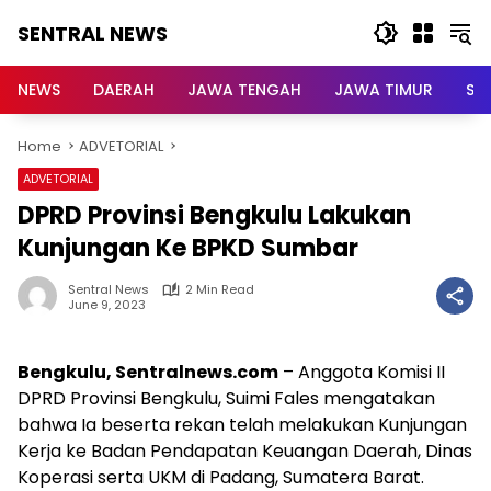
Skip
SENTRAL NEWS
to
content
SENTRAL
NEWS
NEWS
DAERAH
JAWA TENGAH
JAWA TIMUR
Su
Home
ADVETORIAL
ADVETORIAL
DPRD Provinsi Bengkulu Lakukan
Kunjungan Ke BPKD Sumbar
Sentral News
2 Min Read
June 9, 2023
Bengkulu, Sentralnews.com
– Anggota Komisi II
DPRD Provinsi Bengkulu, Suimi Fales mengatakan
bahwa Ia beserta rekan telah melakukan Kunjungan
Kerja ke Badan Pendapatan Keuangan Daerah, Dinas
Koperasi serta UKM di Padang, Sumatera Barat.