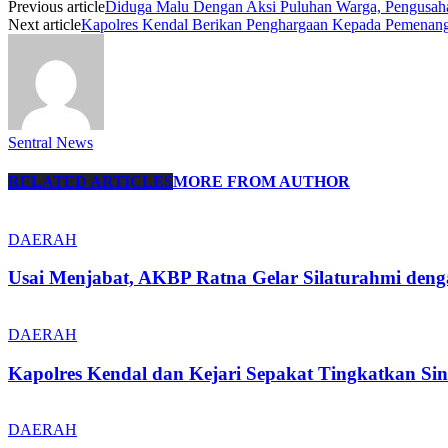
Previous article
Diduga Malu Dengan Aksi Puluhan Warga, Pengusah
Next article
Kapolres Kendal Berikan Penghargaan Kepada Pemenang
Sentral News
RELATED ARTICLES
MORE FROM AUTHOR
DAERAH
Usai Menjabat, AKBP Ratna Gelar Silaturahmi den
DAERAH
Kapolres Kendal dan Kejari Sepakat Tingkatkan S
DAERAH