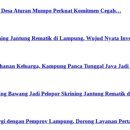
r, Desa Aturan Mumpo Perkuat Komitmen Cegah…
ing Jantung Rematik di Lampung, Wujud Nyata Inve
hanan Keluarga, Kampung Panca Tunggal Jaya Jadi 
ng Bawang Jadi Pelopor Skrining Jantung Rematik 
gi dengan Pemprov Lampung, Dorong Layanan Pertan