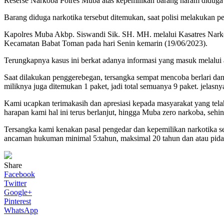
Reserse Narkoba Polres Muba atas kepemilikan barang haram diduga na
Barang diduga narkotika tersebut ditemukan, saat polisi melakukan 
Kapolres Muba Akbp. Siswandi Sik. SH. MH. melalui Kasatres Narko
Kecamatan Babat Toman pada hari Senin kemarin (19/06/2023).
Terungkapnya kasus ini berkat adanya informasi yang masuk melalui ap
Saat dilakukan penggerebegan, tersangka sempat mencoba berlari da
miliknya juga ditemukan 1 paket, jadi total semuanya 9 paket. jelasny
Kami ucapkan terimakasih dan apresiasi kepada masyarakat yang te
harapan kami hal ini terus berlanjut, hingga Muba zero narkoba, seh
Tersangka kami kenakan pasal pengedar dan kepemilikan narkotika s
ancaman hukuman minimal 5:tahun, maksimal 20 tahun dan atau pidan
Share
Facebook
Twitter
Google+
Pinterest
WhatsApp