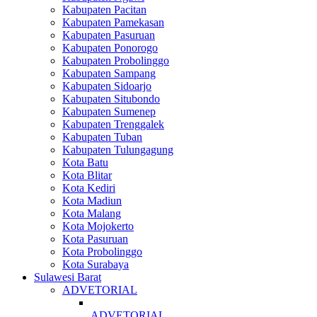
Kabupaten Pacitan
Kabupaten Pamekasan
Kabupaten Pasuruan
Kabupaten Ponorogo
Kabupaten Probolinggo
Kabupaten Sampang
Kabupaten Sidoarjo
Kabupaten Situbondo
Kabupaten Sumenep
Kabupaten Trenggalek
Kabupaten Tuban
Kabupaten Tulungagung
Kota Batu
Kota Blitar
Kota Kediri
Kota Madiun
Kota Malang
Kota Mojokerto
Kota Pasuruan
Kota Probolinggo
Kota Surabaya
Sulawesi Barat
ADVETORIAL
ADVETORIAL