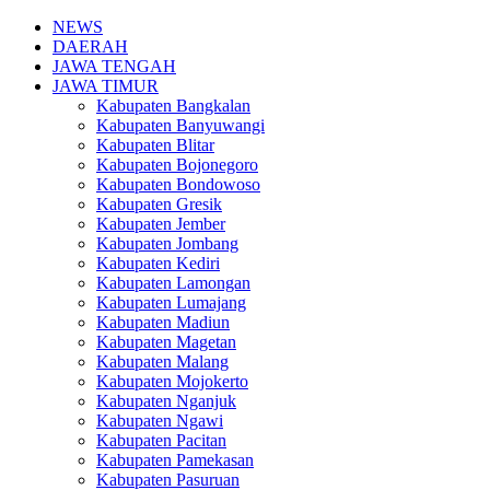
NEWS
DAERAH
JAWA TENGAH
JAWA TIMUR
Kabupaten Bangkalan
Kabupaten Banyuwangi
Kabupaten Blitar
Kabupaten Bojonegoro
Kabupaten Bondowoso
Kabupaten Gresik
Kabupaten Jember
Kabupaten Jombang
Kabupaten Kediri
Kabupaten Lamongan
Kabupaten Lumajang
Kabupaten Madiun
Kabupaten Magetan
Kabupaten Malang
Kabupaten Mojokerto
Kabupaten Nganjuk
Kabupaten Ngawi
Kabupaten Pacitan
Kabupaten Pamekasan
Kabupaten Pasuruan