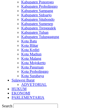
Kabupaten Ponorogo
Kabupaten Probolinggo
Kabupaten Sampang
Kabupaten Sidoarjo
Kabupaten Situbondo
Kabupaten Sumenep
Kabupaten Trenggalek
Kabupaten Tuban
Kabupaten Tulungagung
Kota Batu
Kota Blitar
Kota Kediri
Kota Madiun
Kota Malang
Kota Mojokerto
Kota Pasuruan
Kota Probolinggo
Kota Surabaya
Sulawesi Barat
ADVETORIAL
HUKUM
EKONOMI
PARLEMENTARIA
Search