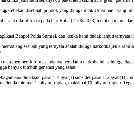
rkotika jenis sabu sebanyak 9 paket atau sekira 2,18 gram, pada hari
penggerebekan disebuah pondok yang diduga milik Umar hadi, yang info
ba saat dikonfirmasi pada hari Rabu (21/06/2023) membenarkan adan
likasi Banpol Polda Sumsel, dan ketika kami tindak lanjuti ternyata in
n membuang sesuatu yang ternyata adalah diduga narkotika jenis sabu
a.
lah mau memberi informasi adanya peredaran narkoba ini, sehingga d
ingga banyak tumbuh generasi yang sehat.
ebagaimana dimaksud pasal 114 ayat(1) subsider pasal 112 ayat (1) 
a denda minimal 1 milyard rupiah, maksimal 10 milyard rupiah. Tegas 