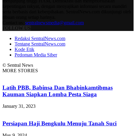
menjunjung tinggi HAM, Demokrasi dan memprioritaskan
kepentingan rakyat, dengan menyajikan informasi secara mandiri
serta berbasis dari keberpihakan. SentralNews.com dikunjungi oleh
ribuan orang setiap harinya.
Contact us:
sentralnewsmedia@gmail.com
FOLLOW US
Redaksi SentralNews.com
Tentang SentralNews.com
Kode Etik
Pedoman Media Siber
© Sentral News
MORE STORIES
Latih PBB, Babinsa Dan Bhabinkamtibmas
Kauman Siapkan Lomba Pesta Siaga
January 31, 2023
Persiapan Haji Bengkulu Menuju Tanah Suci
May 9, 2024