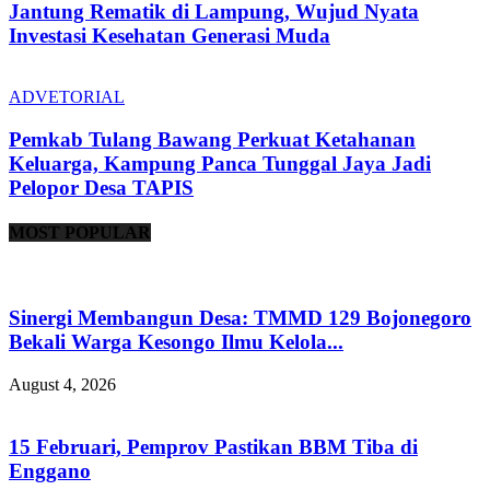
Jantung Rematik di Lampung, Wujud Nyata
Investasi Kesehatan Generasi Muda
ADVETORIAL
Pemkab Tulang Bawang Perkuat Ketahanan
Keluarga, Kampung Panca Tunggal Jaya Jadi
Pelopor Desa TAPIS
MOST POPULAR
Sinergi Membangun Desa: TMMD 129 Bojonegoro
Bekali Warga Kesongo Ilmu Kelola...
August 4, 2026
15 Februari, Pemprov Pastikan BBM Tiba di
Enggano