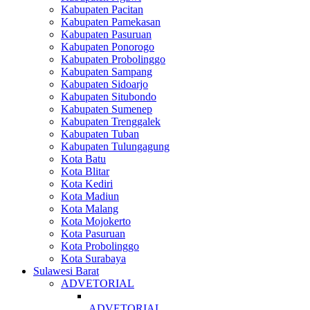
Kabupaten Pacitan
Kabupaten Pamekasan
Kabupaten Pasuruan
Kabupaten Ponorogo
Kabupaten Probolinggo
Kabupaten Sampang
Kabupaten Sidoarjo
Kabupaten Situbondo
Kabupaten Sumenep
Kabupaten Trenggalek
Kabupaten Tuban
Kabupaten Tulungagung
Kota Batu
Kota Blitar
Kota Kediri
Kota Madiun
Kota Malang
Kota Mojokerto
Kota Pasuruan
Kota Probolinggo
Kota Surabaya
Sulawesi Barat
ADVETORIAL
ADVETORIAL