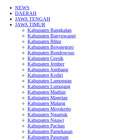
NEWS
DAERAH
JAWA TENGAH
JAWA TIMUR
Kabupaten Bangkalan
Kabupaten Banyuwangi
Kabupaten Blitar
Kabupaten Bojonegoro
Kabupaten Bondowoso
Kabupaten Gresik
Kabupaten Jember
Kabupaten Jombang
Kabupaten Kediri
Kabupaten Lamongan
Kabupaten Lumajang
Kabupaten Madiun
Kabupaten Magetan
Kabupaten Malang
Kabupaten Mojokerto
Kabupaten Nganjuk
Kabupaten Ngawi
Kabupaten Pacitan
Kabupaten Pamekasan
Kabupaten Pasuruan