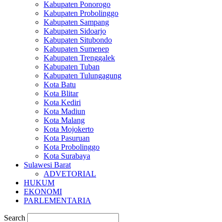
Kabupaten Ponorogo
Kabupaten Probolinggo
Kabupaten Sampang
Kabupaten Sidoarjo
Kabupaten Situbondo
Kabupaten Sumenep
Kabupaten Trenggalek
Kabupaten Tuban
Kabupaten Tulungagung
Kota Batu
Kota Blitar
Kota Kediri
Kota Madiun
Kota Malang
Kota Mojokerto
Kota Pasuruan
Kota Probolinggo
Kota Surabaya
Sulawesi Barat
ADVETORIAL
HUKUM
EKONOMI
PARLEMENTARIA
Search