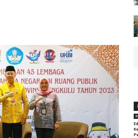
K
Ed
Ke
Pe