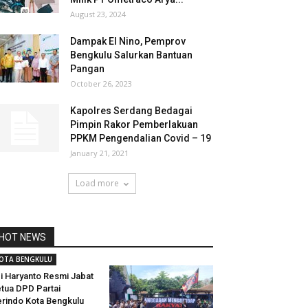
August 23, 2024
Dampak El Nino, Pemprov
Bengkulu Salurkan Bantuan
Pangan
October 26, 2023
Kapolres Serdang Bedagai
Pimpin Rakor Pemberlakuan
PPKM Pengendalian Covid – 19
January 21, 2021
Load more
HOT NEWS
OTA BENGKULU
i Haryanto Resmi Jabat
tua DPD Partai
rindo Kota Bengkulu