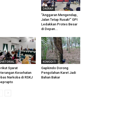
DAERAH
“Anggaran Mengendap,
Jalan Tetap Rusak!” GPI
Ledakkan Protes Besar
di Depan...
DVETORIAL
KOMODITI
rikut Syarat
Gapkindo Dorong
terangan Kesehatan
Pengolahan Karet Jadi
bas Narkoba di RSKJ
Bahan Bakar
oeprapto