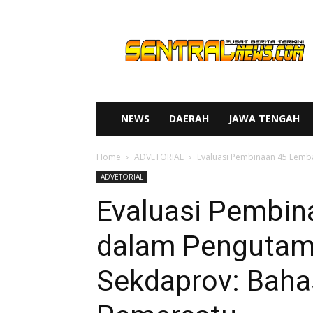
SENTRAL
NEWS
NEWS
DAERAH
JAWA TENGAH
Home
ADVETORIAL
Evaluasi Pembinaan 45 Lemb
ADVETORIAL
Evaluasi Pembi
dalam Pengutam
Sekdaprov: Baha