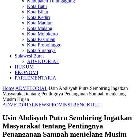
Kabupaten Tulungagung
Kota Batu
Kota Blitar
Kota Kediri
Kota Madiun
Kota Malang
Kota Mojokerto
Kota Pasuruan
Kota Probolinggo
Kota Surabaya
Sulawesi Barat
ADVETORIAL
HUKUM
EKONOMI
PARLEMENTARIA
Home
ADVETORIAL
Usin Abdisyah Putra Sembiring Ingatkan
Masyarakat tentang Pentingnya Penanganan Sampah menjelang
Musim Hujan
ADVETORIAL
NEWS
PROVINSI BENGKULU
Usin Abdisyah Putra Sembiring Ingatkan
Masyarakat tentang Pentingnya
Penanganan Sampah menjelang Musim