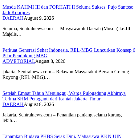
Musda KAHMI III dan FORHATI II Seluma Sukses, Pujo Santoso
Jadi Koorpres
DAERAH
August 9, 2026
Seluma, Sentralnews.com — Musyawarah Daerah (Musda) ke-III
Majelis…
Perkuat Generasi Sehat Indonesia, REL-MBG Luncurkan Konsep 6
Pilar Pendukung MBG
ADVETORIAL
August 8, 2026
‎jakarta, Sentralnews.com – Relawan Masyarakat Bersatu Gotong
Royong (REL-MBG)…
Setelah Empat Tahun Menunggu, Warga Pulogadung Akhirnya
Terima SHM Pengganti dari Kantah Jakarta Timur
DAERAH
August 8, 2026
Jakarta, Sentralnews.com – Penantian panjang selama kurang
lebih…
Tanamkan Budaya PHBS Sejak Dini, Mahasiswa KKN UIN