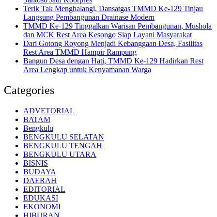
Terik Tak Menghalangi, Dansatgas TMMD Ke-129 Tinjau
Langsung Pembangunan Drainase Modern
TMMD Ke-129 Tinggalkan Warisan Pembangunan, Mushola
dan MCK Rest Area Kesongo Siap Layani Masyarakat
Dari Gotong Royong Menjadi Kebanggaan Desa, Fasilitas
Rest Area TMMD Hampir Rampung
Bangun Desa dengan Hati, TMMD Ke-129 Hadirkan Rest
Area Lengkap untuk Kenyamanan Warga
Categories
ADVETORIAL
BATAM
Bengkulu
BENGKULU SELATAN
BENGKULU TENGAH
BENGKULU UTARA
BISNIS
BUDAYA
DAERAH
EDITORIAL
EDUKASI
EKONOMI
HIBURAN