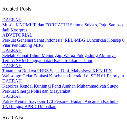
Related Posts
DAERAH
Musda KAHMI III dan FORHATI II Seluma Sukses, Pujo Santoso
Jadi Koorpres
ADVETORIAL
Perkuat Generasi Sehat Indonesia, REL-MBG Luncurkan Konsep 6
Pilar Pendukung MBG
DAERAH
Setelah Empat Tahun Menunggu, Warga Pulogadung Akhirnya
Terima SHM Pengganti dari Kantah Jakarta Timur
DAERAH
Tanamkan Budaya PHBS Sejak Dini, Mahasiswa KKN UIN
Walisongo Gelar Edukasi Kesehatan Interaktif di SDN 01 Pamriyan
DAERAH
Kapolres Kendal Kunjungi Panti Asuhan Muhammadiyah Sutejo,
Perkuat Sinergi Polisi dan Masyarakat
DAERAH
Polres Kendal Siagakan 170 Personel Hadapi Ancaman Karhutla,
TNI hingga BPBD Dilibatkan
Read Also