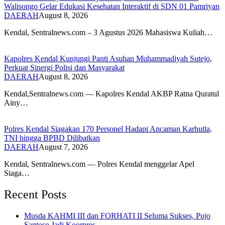
Walisongo Gelar Edukasi Kesehatan Interaktif di SDN 01 Pamriyan
DAERAH
August 8, 2026
​Kendal, Sentralnews.com – 3 Agustus 2026 Mahasiswa Kuliah…
Kapolres Kendal Kunjungi Panti Asuhan Muhammadiyah Sutejo,
Perkuat Sinergi Polisi dan Masyarakat
DAERAH
August 8, 2026
Kendal,Sentralnews.com — Kapolres Kendal AKBP Ratna Quratul
Ainy…
Polres Kendal Siagakan 170 Personel Hadapi Ancaman Karhutla,
TNI hingga BPBD Dilibatkan
DAERAH
August 7, 2026
Kendal, Sentralnews.com — Polres Kendal menggelar Apel
Siaga…
Recent Posts
Musda KAHMI III dan FORHATI II Seluma Sukses, Pujo
Santoso Jadi Koorpres