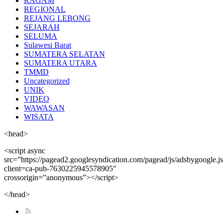
RAGAM
REGIONAL
REJANG LEBONG
SEJARAH
SELUMA
Sulawesi Barat
SUMATERA SELATAN
SUMATERA UTARA
TMMD
Uncategorized
UNIK
VIDEO
WAWASAN
WISATA
<head>
<script async
src=”https://pagead2.googlesyndication.com/pagead/js/adsbygoogle.j
client=ca-pub-7630225945578905″
crossorigin=”anonymous”></script>
</head>