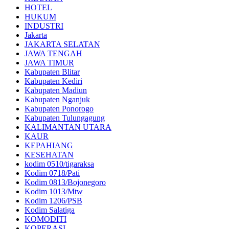
HOTEL
HUKUM
INDUSTRI
Jakarta
JAKARTA SELATAN
JAWA TENGAH
JAWA TIMUR
Kabupaten Blitar
Kabupaten Kediri
Kabupaten Madiun
Kabupaten Nganjuk
Kabupaten Ponorogo
Kabupaten Tulungagung
KALIMANTAN UTARA
KAUR
KEPAHIANG
KESEHATAN
kodim 0510/tigaraksa
Kodim 0718/Pati
Kodim 0813/Bojonegoro
Kodim 1013/Mtw
Kodim 1206/PSB
Kodim Salatiga
KOMODITI
KOPERASI