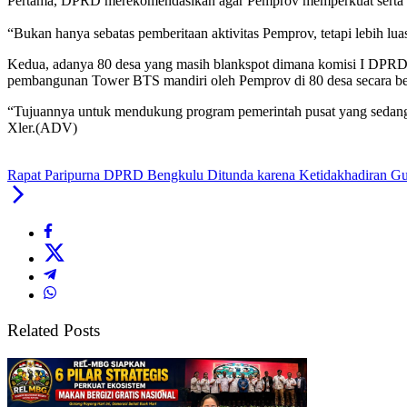
Pertama, DPRD merekomendasikan agar Pemprov memperkuat serta me
“Bukan hanya sebatas pemberitaan aktivitas Pemprov, tetapi lebih lua
Kedua, adanya 80 desa yang masih blankspot dimana komisi I DPRD men
pembangunan Tower BTS mandiri oleh Pemprov di 80 desa secara berta
“Tujuannya untuk mendukung program pemerintah pusat yang sedang 
Xler.(ADV)
Rapat Paripurna DPRD Bengkulu Ditunda karena Ketidakhadiran G
Related Posts