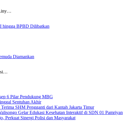
 Ainy…
NI hingga BPBD Dilibatkan
4 Pemuda Diamankan
ksi…
sep 6 Pilar Pendukung MBG
inggal Sentuhan Akhir
Terima SHM Pengganti dari Kantah Jakarta Timur
songo Gelar Edukasi Kesehatan Interaktif di SDN 01 Pamriyan
 Perkuat Sinergi Polisi dan Masyarakat