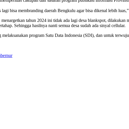
mperluas cakupan dan sasaran program publikasi informasi Provinsi
s lagi bisa membranding daerah Bengkulu agar bisa dikenal lebih luas,
argetkan tahun 2024 ini tidak ada lagi desa blankspot, dilakukan mela
hap. Sehingga hasilnya nanti semua desa sudah ada sinyal cellular.
melaksanakan program Satu Data Indonesia (SDI), dan untuk terwujud
ubernur