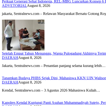
Perkuat Generasi Sehat Indonesia, REL-MBG Luncurkan Konsep 6
ADVETORIAL
August 8, 2026
‎jakarta, Sentralnews.com – Relawan Masyarakat Bersatu Gotong
Setelah Empat Tahun Menunggu, Warga Pulogadung Akhirnya Terima
DAERAH
August 8, 2026
Jakarta, Sentralnews.com – Penantian panjang selama kurang lebih…
Tanamkan Budaya PHBS Sejak Dini, Mahasiswa KKN UIN Walisongo 
DAERAH
August 8, 2026
​Kendal, Sentralnews.com – 3 Agustus 2026 Mahasiswa Kuliah…
Kapolres Kendal Kunjungi Panti Asuhan Muhammadiyah Sutejo, Perku