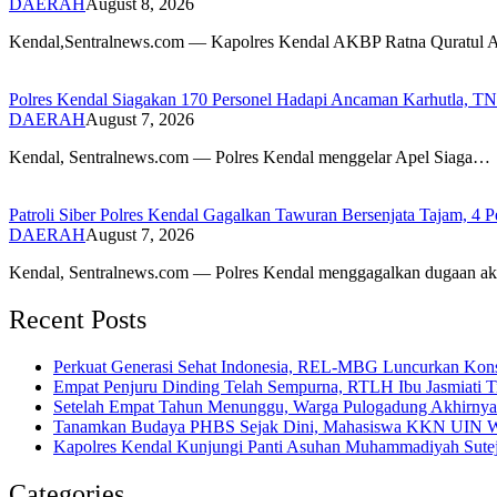
DAERAH
August 8, 2026
Kendal,Sentralnews.com — Kapolres Kendal AKBP Ratna Quratul
Polres Kendal Siagakan 170 Personel Hadapi Ancaman Karhutla, T
DAERAH
August 7, 2026
Kendal, Sentralnews.com — Polres Kendal menggelar Apel Siaga…
Patroli Siber Polres Kendal Gagalkan Tawuran Bersenjata Tajam, 
DAERAH
August 7, 2026
Kendal, Sentralnews.com — Polres Kendal menggagalkan dugaan a
Recent Posts
Perkuat Generasi Sehat Indonesia, REL-MBG Luncurkan Kon
Empat Penjuru Dinding Telah Sempurna, RTLH Ibu Jasmiati T
Setelah Empat Tahun Menunggu, Warga Pulogadung Akhirnya 
Tanamkan Budaya PHBS Sejak Dini, Mahasiswa KKN UIN Wali
Kapolres Kendal Kunjungi Panti Asuhan Muhammadiyah Sutejo,
Categories