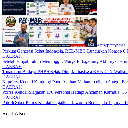
ADVETORIAL
Perkuat Generasi Sehat Indonesia, REL-MBG Luncurkan Konsep 6
DAERAH
Setelah Empat Tahun Menunggu, Warga Pulogadung Akhirnya Terima
DAERAH
Tanamkan Budaya PHBS Sejak Dini, Mahasiswa KKN UIN Walisongo 
DAERAH
Kapolres Kendal Kunjungi Panti Asuhan Muhammadiyah Sutejo, Perku
DAERAH
Polres Kendal Siagakan 170 Personel Hadapi Ancaman Karhutla, T
DAERAH
Patroli Siber Polres Kendal Gagalkan Tawuran Bersenjata Tajam, 
Read Also