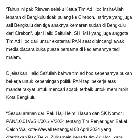
‘Tahun ini pak Riswan selaku Ketua Tim Ad Hoc inshaAllah
lebaran di Bengkulu tidak pulang ke Cirebon. Istrinya yang juga
asli Bengkulu dan tiga anaknya kemaren sudah di Bengkulu
dari Cirebon”, ujar Halid Saifullah, SH, MH yang juga anggota
Tim Ad Hoc dari unsur eksternal PAN saat dibincangi awak
media diacara buka puasa bersama di kediamannya tadi
malam.
Dijelaskan Halid Saifullah bahwa tim ad hoc sebenarnya bukan
bekerja untuk kepentingan politik PAN tapi bekerja atas
mandat rakyat untuk mencari sosok terbaik untuk memimpin
Kota Bengkulu.
“Sesuai arahan dari Pak Haji Helmi Hasan dan SK Nomor :
PAN/10.01/A/SK/001/IV/2024 tentang Tim Penjaringan Bakal
Calon Walikota-Wawali tertanggal 03 April 2024 yang
diterbitkan Pak Teuku Zulkarnain kepada tim Ad Hoc, kami