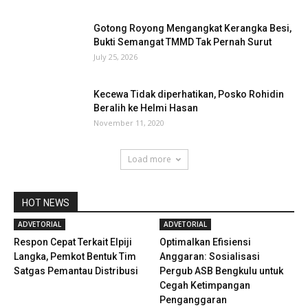
Gotong Royong Mengangkat Kerangka Besi,
Bukti Semangat TMMD Tak Pernah Surut
July 25, 2026
Kecewa Tidak diperhatikan, Posko Rohidin
Beralih ke Helmi Hasan
November 11, 2020
Load more
HOT NEWS
ADVETORIAL
ADVETORIAL
Respon Cepat Terkait Elpiji
Optimalkan Efisiensi
Langka, Pemkot Bentuk Tim
Anggaran: Sosialisasi
Satgas Pemantau Distribusi
Pergub ASB Bengkulu untuk
Cegah Ketimpangan
Penganggaran