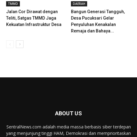
TMMD
DAERAH
Jalan Cor Dirawat dengan
Bangun Generasi Tangguh,
Teliti, Satgas TMMD Jaga
Desa Pucuksari Gelar
Kekuatan Infrastruktur Desa
Penyuluhan Kenakalan
Remaja dan Bahaya...
ABOUT US
SentralNews.com adalah media massa berbasis siber terdepan
yang menjunjung tinggi HAM, Demokrasi dan memprioritaskan