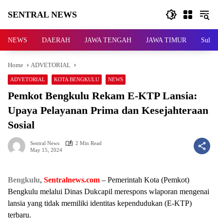
Skip
SENTRAL NEWS
to
content
SENTRAL
NEWS
NEWS
DAERAH
JAWA TENGAH
JAWA TIMUR
Sulaw
Home
ADVETORIAL
ADVETORIAL
KOTA BENGKULU
NEWS
Pemkot Bengkulu Rekam E-KTP Lansia:
Upaya Pelayanan Prima dan Kesejahteraan
Sosial
Sentral News
2 Min Read
May 15, 2024
Bengkulu
,
Sentralnews.com
– Pemerintah Kota (Pemkot)
Bengkulu melalui Dinas Dukcapil merespons wlaporan mengenai
lansia yang tidak memiliki identitas kependudukan (E-KTP)
terbaru.