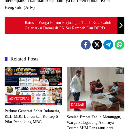
mendapatkan bantuan sosial lainnya dari Pemerintah Kota
Bengkulu.(Adv)
Ratusan Warga Forum Perjuangan Tanah Kota Galuh
Gelar Aksi Damai di PN Sei Rampah Dan DPRD
Sergai
Related Posts
ADVETORIAL
DAERAH
Perkuat Generasi Sehat Indonesia,
REL-MBG Luncurkan Konsep 6
Setelah Empat Tahun Menunggu,
Pilar Pendukung MBG
Warga Pulogadung Akhirnya
Terima SHM Pengganti dari