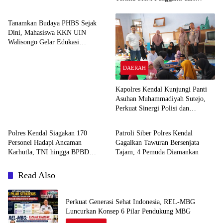
DAERAH
Kantah Jakarta Timur
Tanamkan Budaya PHBS Sejak
Dini, Mahasiswa KKN UIN
Walisongo Gelar Edukasi
Kesehatan Interaktif di SDN 01
Pamriyan
DAERAH
Kapolres Kendal Kunjungi Panti
Asuhan Muhammadiyah Sutejo,
Perkuat Sinergi Polisi dan
DAERAH
DAERAH
Masyarakat
Polres Kendal Siagakan 170
Patroli Siber Polres Kendal
Personel Hadapi Ancaman
Gagalkan Tawuran Bersenjata
Karhutla, TNI hingga BPBD
Tajam, 4 Pemuda Diamankan
Dilibatkan
Read Also
Perkuat Generasi Sehat Indonesia, REL-MBG
Luncurkan Konsep 6 Pilar Pendukung MBG