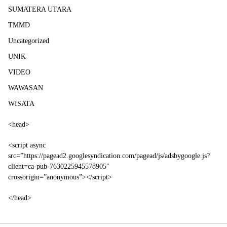
SUMATERA UTARA
TMMD
Uncategorized
UNIK
VIDEO
WAWASAN
WISATA
<head>
<script async
src=”https://pagead2.googlesyndication.com/pagead/js/adsbygoogle.js?
client=ca-pub-7630225945578905″
crossorigin=”anonymous”></script>
</head>