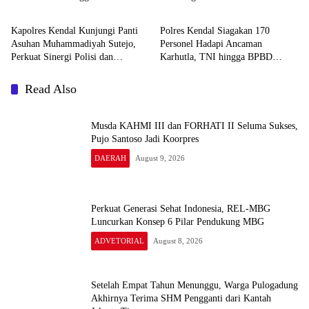
DAERAH
DAERAH
Kantah Jakarta Timur
Kesehatan Interaktif di SDN 01
Pamriyan
Kapolres Kendal Kunjungi Panti
Polres Kendal Siagakan 170
Asuhan Muhammadiyah Sutejo,
Personel Hadapi Ancaman
Perkuat Sinergi Polisi dan
Karhutla, TNI hingga BPBD
Masyarakat
Dilibatkan
Read Also
Musda KAHMI III dan FORHATI II Seluma Sukses,
Pujo Santoso Jadi Koorpres
DAERAH
August 9, 2026
Perkuat Generasi Sehat Indonesia, REL-MBG
Luncurkan Konsep 6 Pilar Pendukung MBG
ADVETORIAL
August 8, 2026
Setelah Empat Tahun Menunggu, Warga Pulogadung
Akhirnya Terima SHM Pengganti dari Kantah