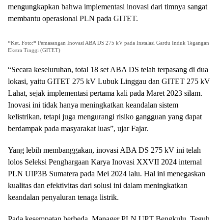
mengungkapkan bahwa implementasi inovasi dari timnya sangat
membantu operasional PLN pada GITET.
*Ket. Foto:* Pemasangan Inovasi ABA DS 275 kV pada Instalasi Gardu Induk Tegangan
Ekstra Tinggi (GITET)
“Secara keseluruhan, total 18 set ABA DS telah terpasang di dua
lokasi, yaitu GITET 275 kV Lubuk Linggau dan GITET 275 kV
Lahat, sejak implementasi pertama kali pada Maret 2023 silam.
Inovasi ini tidak hanya meningkatkan keandalan sistem
kelistrikan, tetapi juga mengurangi risiko gangguan yang dapat
berdampak pada masyarakat luas”, ujar Fajar.
Yang lebih membanggakan, inovasi ABA DS 275 kV ini telah
lolos Seleksi Penghargaan Karya Inovasi XXVII 2024 internal
PLN UIP3B Sumatera pada Mei 2024 lalu. Hal ini menegaskan
kualitas dan efektivitas dari solusi ini dalam meningkatkan
keandalan penyaluran tenaga listrik.
Pada kesempatan berbeda, Manager PLN UPT Bengkulu, Teguh