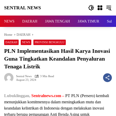
Skip
SENTRAL NEWS
to
content
SENTRAL
NEWS
NEWS
DAERAH
JAWA TENGAH
JAWA TIMUR
Sulaw
Home
DAERAH
DAERAH
NEWS
PROVINSI BENGKULU
PLN Implementasikan Hasil Karya Inovasi
Guna Tingkatkan Keandalan Penyaluran
Tenaga Listrik
Sentral News
3 Min Read
August 23, 2024
Lubuklinggau,
Sentralnews.com –
PT PLN (Persero) kembali
menunjukkan komitmennya dalam meningkatkan mutu dan
keandalan kelistrikan di Indonesia dengan melakukan inovasi
terbaru berupa pemasangan Anti Benda Asing untuk