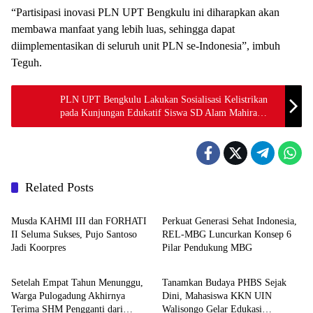
“Partisipasi inovasi PLN UPT Bengkulu ini diharapkan akan
membawa manfaat yang lebih luas, sehingga dapat
diimplementasikan di seluruh unit PLN se-Indonesia”, imbuh
Teguh.
PLN UPT Bengkulu Lakukan Sosialisasi Kelistrikan
pada Kunjungan Edukatif Siswa SD Alam Mahira
Bengkulu
Related Posts
DAERAH
ADVETORIAL
Musda KAHMI III dan FORHATI
Perkuat Generasi Sehat Indonesia,
II Seluma Sukses, Pujo Santoso
REL-MBG Luncurkan Konsep 6
Jadi Koorpres
Pilar Pendukung MBG
DAERAH
DAERAH
Setelah Empat Tahun Menunggu,
Tanamkan Budaya PHBS Sejak
Warga Pulogadung Akhirnya
Dini, Mahasiswa KKN UIN
Terima SHM Pengganti dari
Walisongo Gelar Edukasi