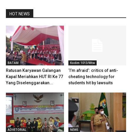
HOT NEWS
BATAM
Kodim 1013/Mtw
Ratusan Karyawan Galangan
‘I’m afraid’: critics of anti-
Kapal Meriahkan HUT RI Ke 77
cheating technology for
Yang Diselenggarakan...
students hit by lawsuits
ADVETORIAL
NEWS