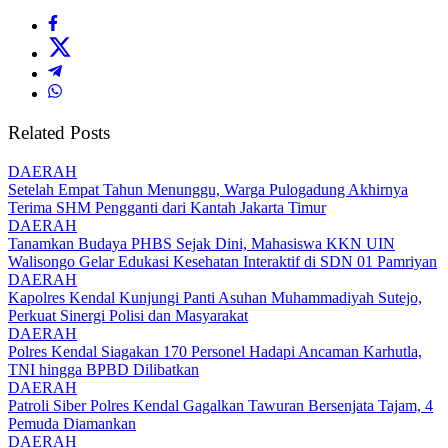
Related Posts
DAERAH
Setelah Empat Tahun Menunggu, Warga Pulogadung Akhirnya
Terima SHM Pengganti dari Kantah Jakarta Timur
DAERAH
Tanamkan Budaya PHBS Sejak Dini, Mahasiswa KKN UIN
Walisongo Gelar Edukasi Kesehatan Interaktif di SDN 01 Pamriyan
DAERAH
Kapolres Kendal Kunjungi Panti Asuhan Muhammadiyah Sutejo,
Perkuat Sinergi Polisi dan Masyarakat
DAERAH
Polres Kendal Siagakan 170 Personel Hadapi Ancaman Karhutla,
TNI hingga BPBD Dilibatkan
DAERAH
Patroli Siber Polres Kendal Gagalkan Tawuran Bersenjata Tajam, 4
Pemuda Diamankan
DAERAH