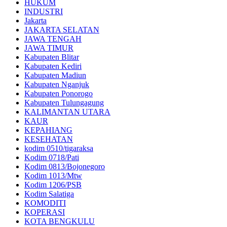
HUKUM
INDUSTRI
Jakarta
JAKARTA SELATAN
JAWA TENGAH
JAWA TIMUR
Kabupaten Blitar
Kabupaten Kediri
Kabupaten Madiun
Kabupaten Nganjuk
Kabupaten Ponorogo
Kabupaten Tulungagung
KALIMANTAN UTARA
KAUR
KEPAHIANG
KESEHATAN
kodim 0510/tigaraksa
Kodim 0718/Pati
Kodim 0813/Bojonegoro
Kodim 1013/Mtw
Kodim 1206/PSB
Kodim Salatiga
KOMODITI
KOPERASI
KOTA BENGKULU