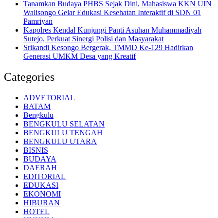
Tanamkan Budaya PHBS Sejak Dini, Mahasiswa KKN UIN
Walisongo Gelar Edukasi Kesehatan Interaktif di SDN 01
Pamriyan
Kapolres Kendal Kunjungi Panti Asuhan Muhammadiyah
Sutejo, Perkuat Sinergi Polisi dan Masyarakat
Srikandi Kesongo Bergerak, TMMD Ke-129 Hadirkan
Generasi UMKM Desa yang Kreatif
Categories
ADVETORIAL
BATAM
Bengkulu
BENGKULU SELATAN
BENGKULU TENGAH
BENGKULU UTARA
BISNIS
BUDAYA
DAERAH
EDITORIAL
EDUKASI
EKONOMI
HIBURAN
HOTEL