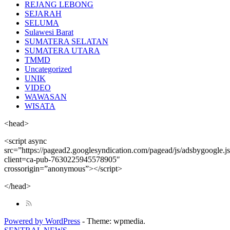
REJANG LEBONG
SEJARAH
SELUMA
Sulawesi Barat
SUMATERA SELATAN
SUMATERA UTARA
TMMD
Uncategorized
UNIK
VIDEO
WAWASAN
WISATA
<head>
<script async
src=”https://pagead2.googlesyndication.com/pagead/js/adsbygoogle.j
client=ca-pub-7630225945578905″
crossorigin=”anonymous”></script>
</head>
Powered by WordPress
-
Theme: wpmedia.