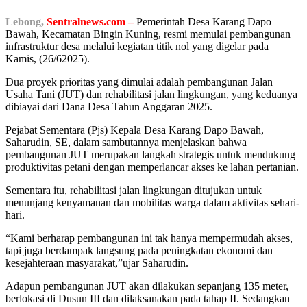
Lebong,
Sentralnews.com –
Pemerintah Desa Karang Dapo
Bawah, Kecamatan Bingin Kuning, resmi memulai pembangunan
infrastruktur desa melalui kegiatan titik nol yang digelar pada
Kamis, (26/62025).
Dua proyek prioritas yang dimulai adalah pembangunan Jalan
Usaha Tani (JUT) dan rehabilitasi jalan lingkungan, yang keduanya
dibiayai dari Dana Desa Tahun Anggaran 2025.
Pejabat Sementara (Pjs) Kepala Desa Karang Dapo Bawah,
Saharudin, SE, dalam sambutannya menjelaskan bahwa
pembangunan JUT merupakan langkah strategis untuk mendukung
produktivitas petani dengan memperlancar akses ke lahan pertanian.
Sementara itu, rehabilitasi jalan lingkungan ditujukan untuk
menunjang kenyamanan dan mobilitas warga dalam aktivitas sehari-
hari.
“Kami berharap pembangunan ini tak hanya mempermudah akses,
tapi juga berdampak langsung pada peningkatan ekonomi dan
kesejahteraan masyarakat,”ujar Saharudin.
Adapun pembangunan JUT akan dilakukan sepanjang 135 meter,
berlokasi di Dusun III dan dilaksanakan pada tahap II. Sedangkan