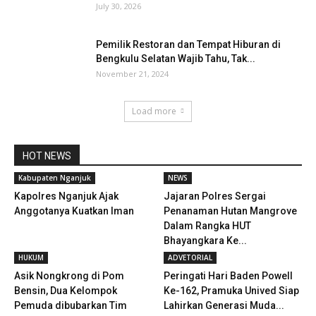
July 30, 2026
Pemilik Restoran dan Tempat Hiburan di
Bengkulu Selatan Wajib Tahu, Tak...
November 21, 2024
Load more
HOT NEWS
Kabupaten Nganjuk
NEWS
Kapolres Nganjuk Ajak
Jajaran Polres Sergai
Anggotanya Kuatkan Iman
Penanaman Hutan Mangrove
Dalam Rangka HUT
Bhayangkara Ke...
HUKUM
ADVETORIAL
Asik Nongkrong di Pom
Peringati Hari Baden Powell
Bensin, Dua Kelompok
Ke-162, Pramuka Unived Siap
Pemuda dibubarkan Tim
Lahirkan Generasi Muda...