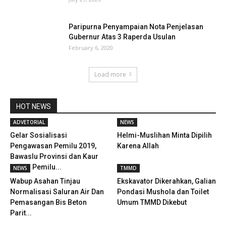
Paripurna Penyampaian Nota Penjelasan
Gubernur Atas 3 Raperda Usulan
February 6, 2020
Load more
HOT NEWS
ADVETORIAL
NEWS
Gelar Sosialisasi
Helmi-Muslihan Minta Dipilih
Pengawasan Pemilu 2019,
Karena Allah
Bawaslu Provinsi dan Kaur
Giring Pemilu...
NEWS
TMMD
Wabup Asahan Tinjau
Ekskavator Dikerahkan, Galian
Normalisasi Saluran Air Dan
Pondasi Mushola dan Toilet
Pemasangan Bis Beton
Umum TMMD Dikebut
Parit...