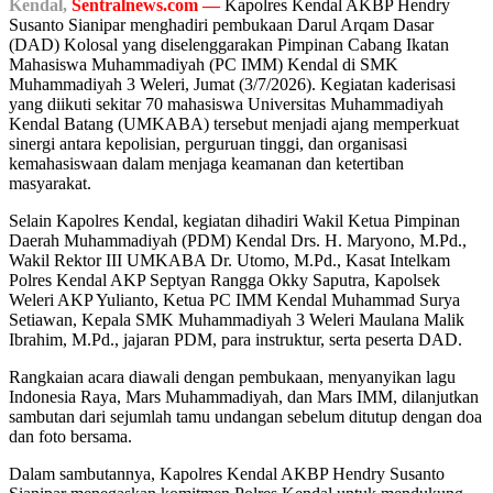
Kendal,
Sentralnews.com —
Kapolres Kendal AKBP Hendry
Susanto Sianipar menghadiri pembukaan Darul Arqam Dasar
(DAD) Kolosal yang diselenggarakan Pimpinan Cabang Ikatan
Mahasiswa Muhammadiyah (PC IMM) Kendal di SMK
Muhammadiyah 3 Weleri, Jumat (3/7/2026). Kegiatan kaderisasi
yang diikuti sekitar 70 mahasiswa Universitas Muhammadiyah
Kendal Batang (UMKABA) tersebut menjadi ajang memperkuat
sinergi antara kepolisian, perguruan tinggi, dan organisasi
kemahasiswaan dalam menjaga keamanan dan ketertiban
masyarakat.
Selain Kapolres Kendal, kegiatan dihadiri Wakil Ketua Pimpinan
Daerah Muhammadiyah (PDM) Kendal Drs. H. Maryono, M.Pd.,
Wakil Rektor III UMKABA Dr. Utomo, M.Pd., Kasat Intelkam
Polres Kendal AKP Septyan Rangga Okky Saputra, Kapolsek
Weleri AKP Yulianto, Ketua PC IMM Kendal Muhammad Surya
Setiawan, Kepala SMK Muhammadiyah 3 Weleri Maulana Malik
Ibrahim, M.Pd., jajaran PDM, para instruktur, serta peserta DAD.
Rangkaian acara diawali dengan pembukaan, menyanyikan lagu
Indonesia Raya, Mars Muhammadiyah, dan Mars IMM, dilanjutkan
sambutan dari sejumlah tamu undangan sebelum ditutup dengan doa
dan foto bersama.
Dalam sambutannya, Kapolres Kendal AKBP Hendry Susanto