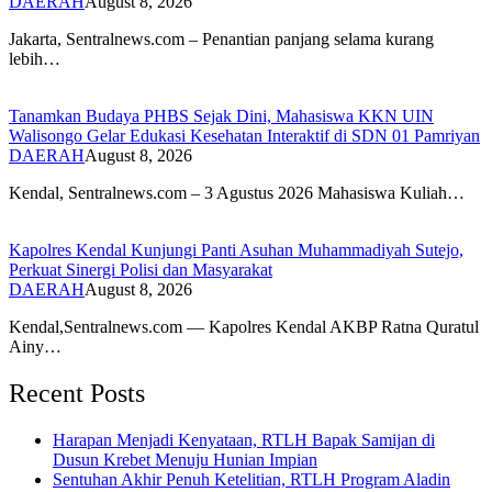
DAERAH
August 8, 2026
Jakarta, Sentralnews.com – Penantian panjang selama kurang
lebih…
Tanamkan Budaya PHBS Sejak Dini, Mahasiswa KKN UIN
Walisongo Gelar Edukasi Kesehatan Interaktif di SDN 01 Pamriyan
DAERAH
August 8, 2026
​Kendal, Sentralnews.com – 3 Agustus 2026 Mahasiswa Kuliah…
Kapolres Kendal Kunjungi Panti Asuhan Muhammadiyah Sutejo,
Perkuat Sinergi Polisi dan Masyarakat
DAERAH
August 8, 2026
Kendal,Sentralnews.com — Kapolres Kendal AKBP Ratna Quratul
Ainy…
Recent Posts
Harapan Menjadi Kenyataan, RTLH Bapak Samijan di
Dusun Krebet Menuju Hunian Impian
Sentuhan Akhir Penuh Ketelitian, RTLH Program Aladin