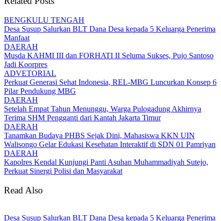
Related Posts
BENGKULU TENGAH
Desa Susup Salurkan BLT Dana Desa kepada 5 Keluarga Penerima
Manfaat
DAERAH
Musda KAHMI III dan FORHATI II Seluma Sukses, Pujo Santoso
Jadi Koorpres
ADVETORIAL
Perkuat Generasi Sehat Indonesia, REL-MBG Luncurkan Konsep 6
Pilar Pendukung MBG
DAERAH
Setelah Empat Tahun Menunggu, Warga Pulogadung Akhirnya
Terima SHM Pengganti dari Kantah Jakarta Timur
DAERAH
Tanamkan Budaya PHBS Sejak Dini, Mahasiswa KKN UIN
Walisongo Gelar Edukasi Kesehatan Interaktif di SDN 01 Pamriyan
DAERAH
Kapolres Kendal Kunjungi Panti Asuhan Muhammadiyah Sutejo,
Perkuat Sinergi Polisi dan Masyarakat
Read Also
Desa Susup Salurkan BLT Dana Desa kepada 5 Keluarga Penerima