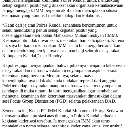
Sianipar menegaskan komitmen Polres Kendal untuk mendukung
setiap kegiatan positif yang dilaksanakan organisasi kemahasiswaan.
Ia juga mengajak IMM berperan aktif dalam menciptakan situasi
keamanan yang kondusif melalui dialog dan kolaborasi.
“Kami dari jajaran Polres Kendal senantiasa berkomitmen untuk
selalu mendukung penuh setiap kegiatan positif yang
diselenggarakan oleh Ikatan Mahasiswa Muhammadiyah (IMM).
Keamanan itu tidak diwariskan, melainkan harus diciptakan. Karena
itu, saya berharap rekan-rekan IMM selalu bersinergi bersama kami
dalam mendukung terciptanya rasa aman bagi seluruh masyarakat
Kabupaten Kendal,” ujar Hendry.
Kapolres juga menyampaikan bahwa pihaknya menjamin kebebasan
masyarakat dan mahasiswa dalam menyampaikan aspirasi sesuai
ketentuan yang berlaku. Menurutnya, selama masa
kepemimpinannya tidak akan ada tindakan represif dari anggota
Polri terhadap masyarakat maupun mahasiswa saat menyampaikan
pendapat di muka umum. Ia turut mengusulkan agar pembahasan
mengenai keamanan dan ketertiban masyarakat dimasukkan dalam
sesi Focus Group Discussion (FGD) selama pelaksanaan DAD.
Sementara itu, Ketua PC IMM Kendal Muhammad Surya Setiawan
menyampaikan apresiasi atas dukungan Polres Kendal terhadap
kegiatan kaderisasi tersebut. Ia menegaskan IMM akan terus
menjalankan peran sebagai organisasi kader yang kritis, konstruktif,