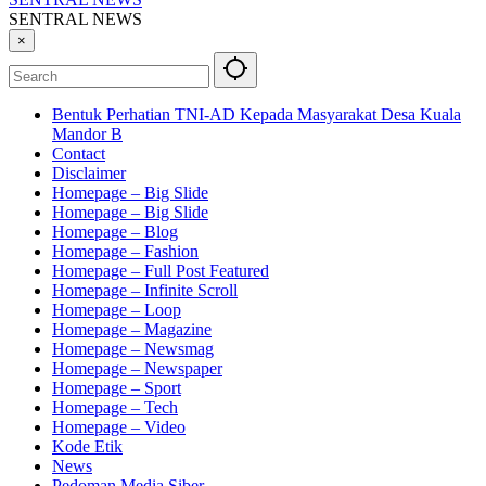
SENTRAL NEWS
×
Bentuk Perhatian TNI-AD Kepada Masyarakat Desa Kuala
Mandor B
Contact
Disclaimer
Homepage – Big Slide
Homepage – Big Slide
Homepage – Blog
Homepage – Fashion
Homepage – Full Post Featured
Homepage – Infinite Scroll
Homepage – Loop
Homepage – Magazine
Homepage – Newsmag
Homepage – Newspaper
Homepage – Sport
Homepage – Tech
Homepage – Video
Kode Etik
News
Pedoman Media Siber