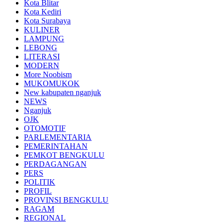
Kota Blitar
Kota Kediri
Kota Surabaya
KULINER
LAMPUNG
LEBONG
LITERASI
MODERN
More Noobism
MUKOMUKOK
New kabupaten nganjuk
NEWS
Nganjuk
OJK
OTOMOTIF
PARLEMENTARIA
PEMERINTAHAN
PEMKOT BENGKULU
PERDAGANGAN
PERS
POLITIK
PROFIL
PROVINSI BENGKULU
RAGAM
REGIONAL