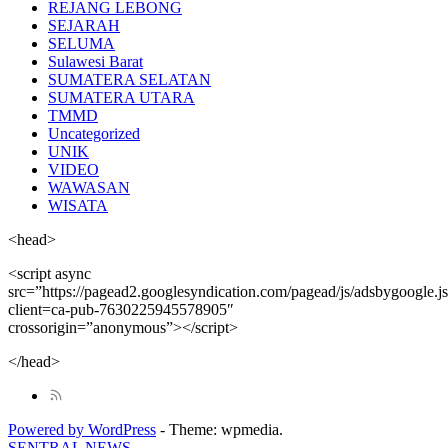
REJANG LEBONG
SEJARAH
SELUMA
Sulawesi Barat
SUMATERA SELATAN
SUMATERA UTARA
TMMD
Uncategorized
UNIK
VIDEO
WAWASAN
WISATA
<head>
<script async
src=”https://pagead2.googlesyndication.com/pagead/js/adsbygoogle.j
client=ca-pub-7630225945578905″
crossorigin=”anonymous”></script>
</head>
Powered by WordPress
-
Theme: wpmedia.
SENTRAL NEWS