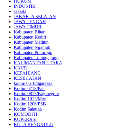
HUKUM
INDUSTRI
Jakarta
JAKARTA SELATAN
JAWA TENGAH
JAWA TIMUR
Kabupaten Blitar
Kabupaten Kediri
Kabupaten Madiun
Kabupaten Nganjuk
Kabupaten Ponorogo
Kabupaten Tulungagung
KALIMANTAN UTARA
KAUR
KEPAHIANG
KESEHATAN
kodim 0510/tigaraksa
Kodim 0718/Pati
Kodim 0813/Bojonegoro
Kodim 1013/Mtw
Kodim 1206/PSB
Kodim Salatiga
KOMODITI
KOPERASI
KOTA BENGKULU