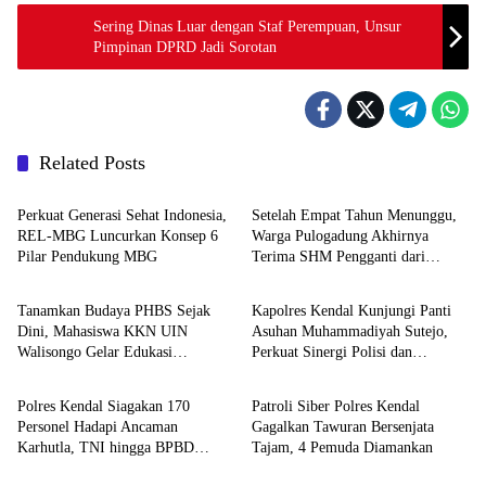
Sering Dinas Luar dengan Staf Perempuan, Unsur
Pimpinan DPRD Jadi Sorotan
Related Posts
ADVETORIAL
DAERAH
Perkuat Generasi Sehat Indonesia,
Setelah Empat Tahun Menunggu,
REL-MBG Luncurkan Konsep 6
Warga Pulogadung Akhirnya
Pilar Pendukung MBG
Terima SHM Pengganti dari
DAERAH
DAERAH
Kantah Jakarta Timur
Tanamkan Budaya PHBS Sejak
Kapolres Kendal Kunjungi Panti
Dini, Mahasiswa KKN UIN
Asuhan Muhammadiyah Sutejo,
Walisongo Gelar Edukasi
Perkuat Sinergi Polisi dan
DAERAH
DAERAH
Kesehatan Interaktif di SDN 01
Masyarakat
Pamriyan
Polres Kendal Siagakan 170
Patroli Siber Polres Kendal
Personel Hadapi Ancaman
Gagalkan Tawuran Bersenjata
Karhutla, TNI hingga BPBD
Tajam, 4 Pemuda Diamankan
Dilibatkan