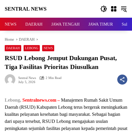
Skip
SENTRAL NEWS
to
content
SENTRAL
NEWS
NEWS
DAERAH
JAWA TENGAH
JAWA TIMUR
Sulaw
Home
DAERAH
DAERAH
LEBONG
NEWS
RSUD Lebong Jemput Dukungan Pusat,
Tiga Fasilitas Prioritas Diusulkan
Sentral News
2 Min Read
July 5, 2026
Lebong,
Sentralnews.com –
Manajemen Rumah Sakit Umum
Daerah (RSUD) Kabupaten Lebong terus bergerak meningkatkan
kualitas pelayanan kesehatan bagi masyarakat. Sebagai bagian
dari upaya tersebut, RSUD Lebong mengajukan usulan
peningkatan sejumlah fasilitas pelayanan kepada pemerintah pusat