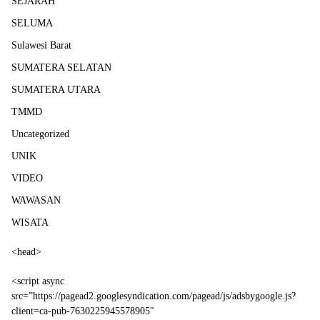
SEJARAH
SELUMA
Sulawesi Barat
SUMATERA SELATAN
SUMATERA UTARA
TMMD
Uncategorized
UNIK
VIDEO
WAWASAN
WISATA
<head>
<script async
src=”https://pagead2.googlesyndication.com/pagead/js/adsbygoogle.js?
client=ca-pub-7630225945578905″