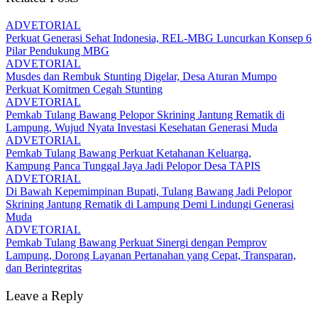
ADVETORIAL
Perkuat Generasi Sehat Indonesia, REL-MBG Luncurkan Konsep 6
Pilar Pendukung MBG
ADVETORIAL
Musdes dan Rembuk Stunting Digelar, Desa Aturan Mumpo
Perkuat Komitmen Cegah Stunting
ADVETORIAL
Pemkab Tulang Bawang Pelopor Skrining Jantung Rematik di
Lampung, Wujud Nyata Investasi Kesehatan Generasi Muda
ADVETORIAL
Pemkab Tulang Bawang Perkuat Ketahanan Keluarga,
Kampung Panca Tunggal Jaya Jadi Pelopor Desa TAPIS
ADVETORIAL
Di Bawah Kepemimpinan Bupati, Tulang Bawang Jadi Pelopor
Skrining Jantung Rematik di Lampung Demi Lindungi Generasi
Muda
ADVETORIAL
Pemkab Tulang Bawang Perkuat Sinergi dengan Pemprov
Lampung, Dorong Layanan Pertanahan yang Cepat, Transparan,
dan Berintegritas
Leave a Reply