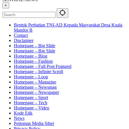
×
Bentuk Perhatian TNI-AD Kepada Masyarakat Desa Kuala
Mandor B
Contact
Disclaimer
Homepage – Big Slide
Homepage – Big Slide
Homepage – Blog
Homepage – Fashion
Homepage – Full Post Featured
Homepage – Infinite Scroll
Homepage – Loop
Homepage – Magazine
Homepage – Newsmag
Homepage – Newspaper
Homepage – Sport
Homepage – Tech
Homepage – Video
Kode Etik
News
Pedoman Media Siber
Privacy Policy