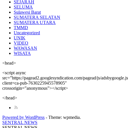
SEJARAH
SELUMA
Sulawesi Barat
SUMATERA SELATAN
SUMATERA UTARA
TMMD
Uncategorized
UNIK
VIDEO
WAWASAN
WISATA
<head>
<script async
src=”https://pagead2.googlesyndication.com/pagead/js/adsbygoogle.j
client=ca-pub-7630225945578905″
crossorigin=”anonymous”></script>
</head>
Powered by WordPress
-
Theme: wpmedia.
SENTRAL NEWS
SENTRAL NEWS