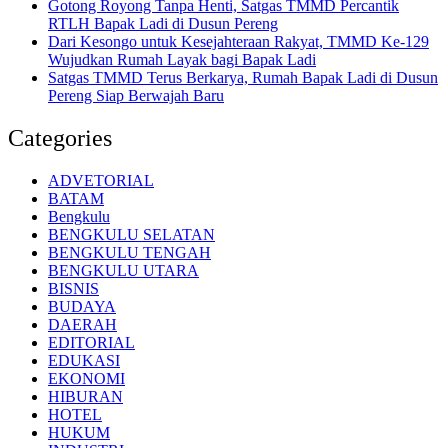
Gotong Royong Tanpa Henti, Satgas TMMD Percantik
RTLH Bapak Ladi di Dusun Pereng
Dari Kesongo untuk Kesejahteraan Rakyat, TMMD Ke-129
Wujudkan Rumah Layak bagi Bapak Ladi
Satgas TMMD Terus Berkarya, Rumah Bapak Ladi di Dusun
Pereng Siap Berwajah Baru
Categories
ADVETORIAL
BATAM
Bengkulu
BENGKULU SELATAN
BENGKULU TENGAH
BENGKULU UTARA
BISNIS
BUDAYA
DAERAH
EDITORIAL
EDUKASI
EKONOMI
HIBURAN
HOTEL
HUKUM