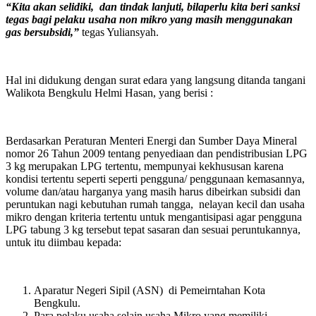
“Kita akan selidiki, dan tindak lanjuti, bilaperlu kita beri sanksi
tegas bagi pelaku usaha non mikro yang masih menggunakan
gas bersubsidi,”
tegas Yuliansyah.
Hal ini didukung dengan surat edara yang langsung ditanda tangani
Walikota Bengkulu Helmi Hasan, yang berisi :
Berdasarkan Peraturan Menteri Energi dan Sumber Daya Mineral
nomor 26 Tahun 2009 tentang penyediaan dan pendistribusian LPG
3 kg merupakan LPG tertentu, mempunyai kekhususan karena
kondisi tertentu seperti seperti pengguna/ penggunaan kemasannya,
volume dan/atau harganya yang masih harus dibeirkan subsidi dan
peruntukan nagi kebutuhan rumah tangga, nelayan kecil dan usaha
mikro dengan kriteria tertentu untuk mengantisipasi agar pengguna
LPG tabung 3 kg tersebut tepat sasaran dan sesuai peruntukannya,
untuk itu diimbau kepada:
Aparatur Negeri Sipil (ASN) di Pemeirntahan Kota
Bengkulu.
Para pelaku usaha selain usaha Mikro yang memiliki