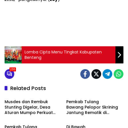
Lomba Cipta Menu Tingkat Kabupaten
Benteng
255
Related Posts
ADVETORIAL
ADVETORIAL
Musdes dan Rembuk
Pemkab Tulang
Stunting Digelar, Desa
Bawang Pelopor Skrining
Aturan Mumpo Perkuat
Jantung Rematik di
ADVETORIAL
ADVETORIAL
Komitmen Cegah Stunting
Lampung, Wujud Nyata
Investasi Kesehatan
Pemkab Tulang
Di Bawah