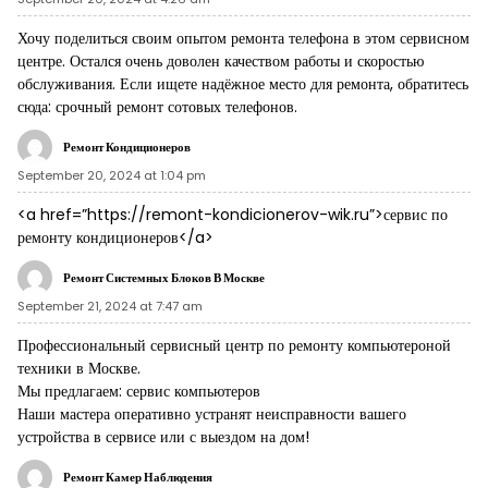
Хочу поделиться своим опытом ремонта телефона в этом сервисном
центре. Остался очень доволен качеством работы и скоростью
обслуживания. Если ищете надёжное место для ремонта, обратитесь
сюда:
срочный ремонт сотовых телефонов
.
Ремонт Кондиционеров
September 20, 2024 at 1:04 pm
<a href=”https://remont-kondicionerov-wik.ru”>сервис по
ремонту кондиционеров</a>
Ремонт Системных Блоков В Москве
September 21, 2024 at 7:47 am
Профессиональный сервисный центр по ремонту компьютероной
техники в Москве.
Мы предлагаем:
сервис компьютеров
Наши мастера оперативно устранят неисправности вашего
устройства в сервисе или с выездом на дом!
Ремонт Камер Наблюдения