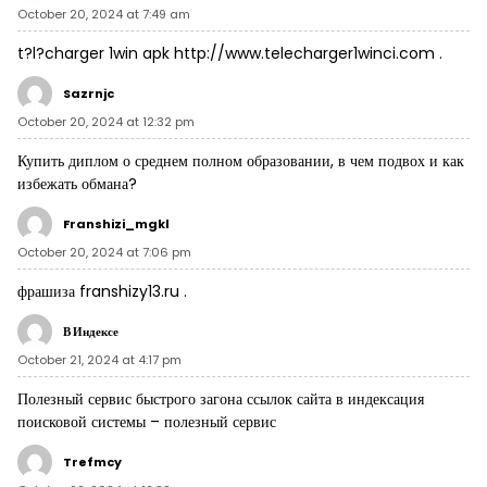
October 20, 2024 at 7:49 am
t?l?charger 1win apk
http://www.telecharger1winci.com
.
Sazrnjc
October 20, 2024 at 12:32 pm
Купить диплом о среднем полном образовании, в чем подвох и как
избежать обмана?
Franshizi_mgkl
October 20, 2024 at 7:06 pm
фрашиза
franshizy13.ru
.
В Индексе
October 21, 2024 at 4:17 pm
Полезный сервис быстрого загона ссылок сайта в индексация
поисковой системы –
полезный сервис
Trefmcy