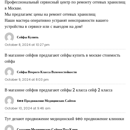
Профессиональный сервисный центр по ремонту сетевых хранилищ
в Москве.
Мы предлагаем:
цены на ремонт сетевых хранилищ
Наши мастера оперативно устранят неисправности вашего
устройства в сервисе или с выездом на дом!
Сейфы Купить
October 8, 2024 at 10:27 pm
В магазине сейфов предлагают сейфы купить в москве
стоимость
сейфа
Сейфы Второго Класса Взломостойкости
October 9, 2024 at 8:03 pm
В магазине сейфов предлагают сейфы 2 класса
сейф 2 класса
Seo Продвижение Медицинских Сайтов
October 10, 2024 at 9:46 am
Тут делают продвижение медицинский seo
продвижение клиники
Создание Медицинских Сайтов Под Ключ