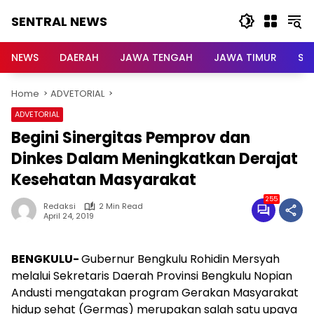
Skip
SENTRAL NEWS
to
content
SENTRAL
NEWS
NEWS
DAERAH
JAWA TENGAH
JAWA TIMUR
Su
Home
ADVETORIAL
ADVETORIAL
Begini Sinergitas Pemprov dan
Dinkes Dalam Meningkatkan Derajat
Kesehatan Masyarakat
255
Redaksi
2 Min Read
April 24, 2019
BENGKULU-
Gubernur Bengkulu Rohidin Mersyah
melalui Sekretaris Daerah Provinsi Bengkulu Nopian
Andusti mengatakan program Gerakan Masyarakat
hidup sehat (Germas) merupakan salah satu upaya