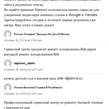
сайта в результатах поиска.
Не теряйте времени! Начните пользоваться нашим сервисом для
ускоренной индексации внешних ссылок в Google и Yandex.
Зарегистрируйтесь сегодня и получите первые результаты уже
завтра. Ваш успех в ваших руках!
Ремонт Техники С Выездом На Дом В Москве
October 18, 2024 at 2:56 am
Сервисный центр предлагает ремонт холодильника ilve рядом
выездной ремонт холодильников ilve
Diplomi_bbPn
October 19, 2024 at 12:27 am
купить диплом ссср а высшем цена
orik-diploms.ru
.
Ремонт Бытовой Техники В Челябинске
October 19, 2024 at 12:57 am
Профессиональный сервисный центр по ремонту бытовой техники
с выездом на дом.