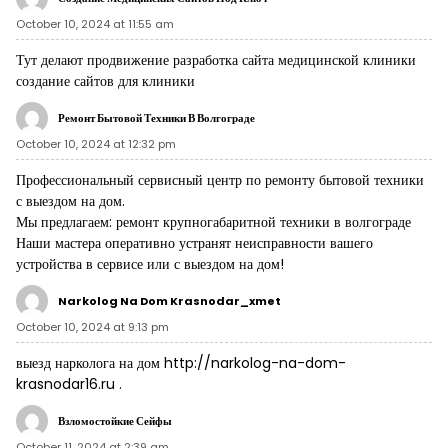
October 10, 2024 at 11:55 am
Тут делают продвижение разработка сайта медицинской клиники
создание сайтов для клиники
Ремонт Бытовой Техники В Волгограде
October 10, 2024 at 12:32 pm
Профессиональный сервисный центр по ремонту бытовой техники
с выездом на дом.
Мы предлагаем:
ремонт крупногабаритной техники в волгограде
Наши мастера оперативно устранят неисправности вашего
устройства в сервисе или с выездом на дом!
Narkolog Na Dom Krasnodar_xmet
October 10, 2024 at 9:13 pm
выезд нарколога на дом
http://narkolog-na-dom-
krasnodar16.ru
.
Взломостойкие Сейфы
October 11, 2024 at 2:39 am