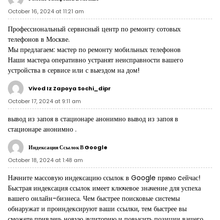
October 16, 2024 at 11:21 am
Профессиональный сервисный центр по ремонту сотовых
телефонов в Москве.
Мы предлагаем:
мастер по ремонту мобильных телефонов
Наши мастера оперативно устранят неисправности вашего
устройства в сервисе или с выездом на дом!
Vivod Iz Zapoya Sochi_dipr
October 17, 2024 at 9:11 am
вывод из запоя в стационаре анонимно
вывод из запоя в
стационаре анонимно
.
Индексация Ссылок В Google
October 18, 2024 at 1:48 am
Начните массовую
индексацию ссылок в Google
прямо cейчас!
Быстрая индексация ссылок имеет ключевое значение для успеха
вашего онлайн-бизнеса. Чем быстрее поисковые системы
обнаружат и проиндексируют ваши ссылки, тем быстрее вы
сможете привлечь новую аудиторию и повысить позиции вашего