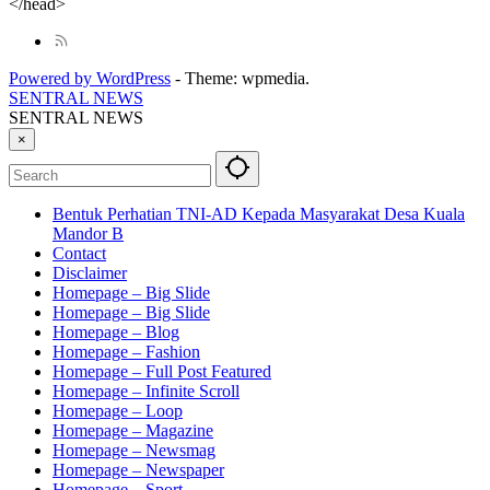
</head>
Powered by WordPress
-
Theme: wpmedia.
SENTRAL NEWS
SENTRAL NEWS
×
Bentuk Perhatian TNI-AD Kepada Masyarakat Desa Kuala
Mandor B
Contact
Disclaimer
Homepage – Big Slide
Homepage – Big Slide
Homepage – Blog
Homepage – Fashion
Homepage – Full Post Featured
Homepage – Infinite Scroll
Homepage – Loop
Homepage – Magazine
Homepage – Newsmag
Homepage – Newspaper
Homepage – Sport