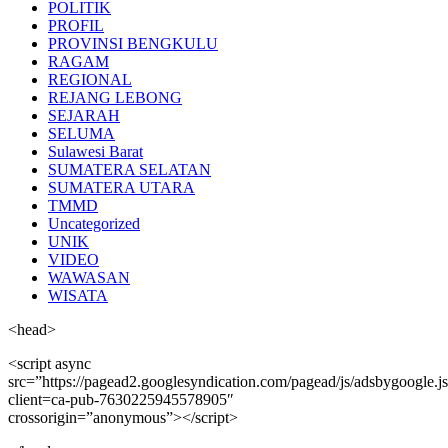
POLITIK
PROFIL
PROVINSI BENGKULU
RAGAM
REGIONAL
REJANG LEBONG
SEJARAH
SELUMA
Sulawesi Barat
SUMATERA SELATAN
SUMATERA UTARA
TMMD
Uncategorized
UNIK
VIDEO
WAWASAN
WISATA
<head>
<script async
src=”https://pagead2.googlesyndication.com/pagead/js/adsbygoogle.j
client=ca-pub-7630225945578905″
crossorigin=”anonymous”></script>