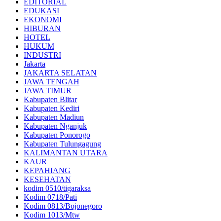
EDITORIAL
EDUKASI
EKONOMI
HIBURAN
HOTEL
HUKUM
INDUSTRI
Jakarta
JAKARTA SELATAN
JAWA TENGAH
JAWA TIMUR
Kabupaten Blitar
Kabupaten Kediri
Kabupaten Madiun
Kabupaten Nganjuk
Kabupaten Ponorogo
Kabupaten Tulungagung
KALIMANTAN UTARA
KAUR
KEPAHIANG
KESEHATAN
kodim 0510/tigaraksa
Kodim 0718/Pati
Kodim 0813/Bojonegoro
Kodim 1013/Mtw