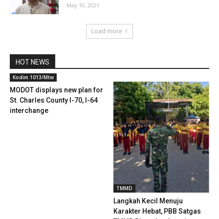
May 10, 2021
Load more
HOT NEWS
Kodim 1013/Mtw
MODOT displays new plan for
St. Charles County I-70, I-64
interchange
TMMD
Langkah Kecil Menuju
Karakter Hebat, PBB Satgas