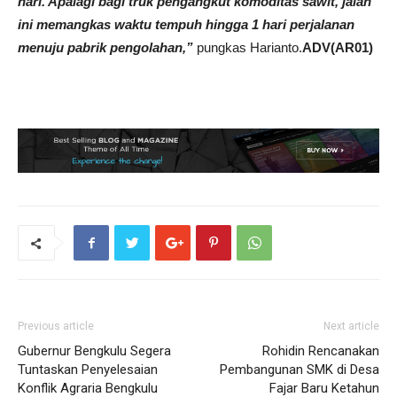
hari. Apalagi bagi truk pengangkut komoditas sawit, jalan
ini memangkas waktu tempuh hingga 1 hari perjalanan
menuju pabrik pengolahan,”
pungkas Harianto.
ADV(AR01)
Previous article
Next article
Gubernur Bengkulu Segera
Rohidin Rencanakan
Tuntaskan Penyelesaian
Pembangunan SMK di Desa
Konflik Agraria Bengkulu
Fajar Baru Ketahun