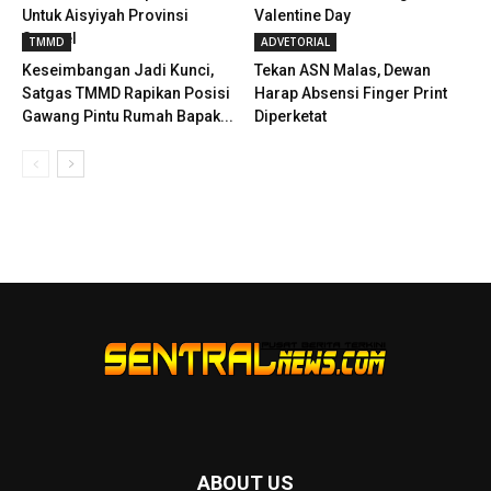
Untuk Aisyiyah Provinsi
Valentine Day
Sumsel
TMMD
ADVETORIAL
Keseimbangan Jadi Kunci,
Tekan ASN Malas, Dewan
Satgas TMMD Rapikan Posisi
Harap Absensi Finger Print
Gawang Pintu Rumah Bapak...
Diperketat
ABOUT US