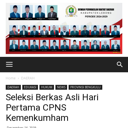
Home
DAERAH
DAERAH
EDUKASI
HUKUM
NEWS
PROVINSI BENGKULU
Seleksi Berkas Asli Hari
Pertama CPNS
Kemenkumham
December 16, 2019