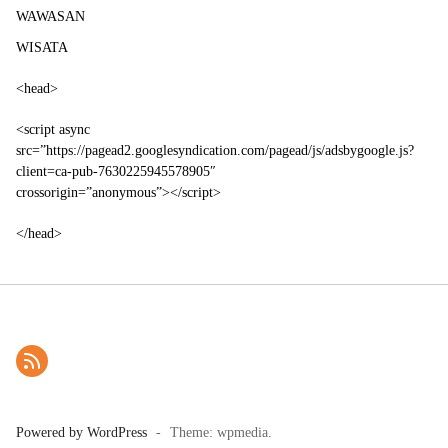
WAWASAN
WISATA
<head>
<script async
src=”https://pagead2.googlesyndication.com/pagead/js/adsbygoogle.js?
client=ca-pub-7630225945578905″
crossorigin=”anonymous”></script>
</head>
Powered by WordPress
-
Theme: wpmedia.