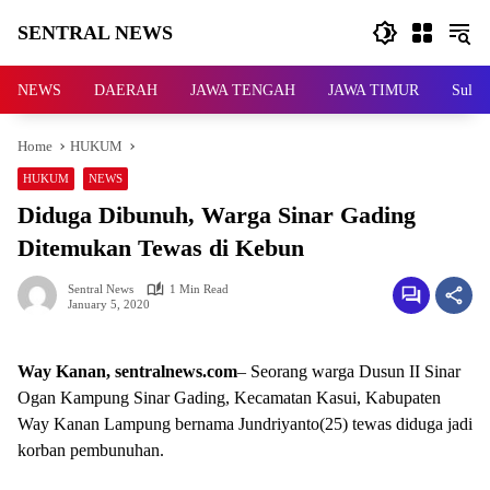
Skip
SENTRAL NEWS
to
content
SENTRAL
NEWS
NEWS
DAERAH
JAWA TENGAH
JAWA TIMUR
Sulaw
Home
HUKUM
HUKUM
NEWS
Diduga Dibunuh, Warga Sinar Gading
Ditemukan Tewas di Kebun
Sentral News
1 Min Read
January 5, 2020
Way Kanan, sentralnews.com
– Seorang warga Dusun II Sinar
Ogan Kampung Sinar Gading, Kecamatan Kasui, Kabupaten
Way Kanan Lampung bernama Jundriyanto(25) tewas diduga jadi
korban pembunuhan.