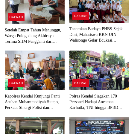
DAERAH
DAERAH
Tanamkan Budaya PHBS Sejak
Setelah Empat Tahun Menunggu,
Dini, Mahasiswa KKN UIN
Warga Pulogadung Akhirnya
Walisongo Gelar Edukasi
Terima SHM Pengganti dari
Kesehatan Interaktif di SDN 01
Kantah Jakarta Timur
Pamriyan
DAERAH
DAERAH
Polres Kendal Siagakan 170
Kapolres Kendal Kunjungi Panti
Personel Hadapi Ancaman
Asuhan Muhammadiyah Sutejo,
Karhutla, TNI hingga BPBD
Perkuat Sinergi Polisi dan
Dilibatkan
Masyarakat