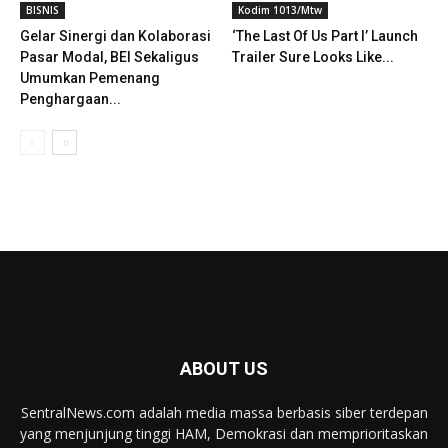
BISNIS
Kodim 1013/Mtw
Gelar Sinergi dan Kolaborasi
‘The Last Of Us Part I’ Launch
Pasar Modal, BEI Sekaligus
Trailer Sure Looks Like...
Umumkan Pemenang
Penghargaan...
ABOUT US
SentralNews.com adalah media massa berbasis siber terdepan
yang menjunjung tinggi HAM, Demokrasi dan memprioritaskan