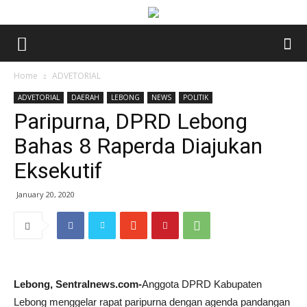
Home
ADVETORIAL
ADVETORIAL
DAERAH
LEBONG
NEWS
POLITIK
Paripurna, DPRD Lebong
Bahas 8 Raperda Diajukan
Eksekutif
January 20, 2020
Lebong, Sentralnews.com-
Anggota DPRD Kabupaten
Lebong menggelar rapat paripurna dengan agenda pandangan