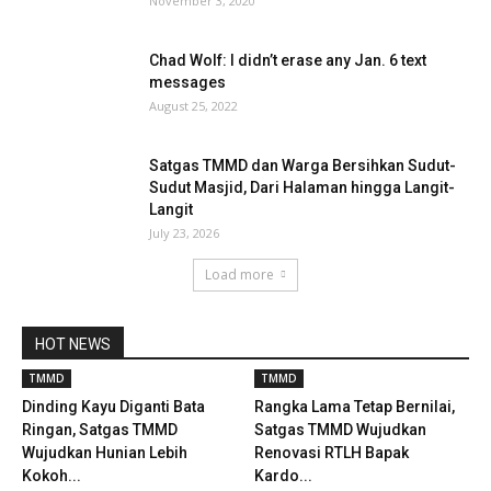
November 3, 2020
Chad Wolf: I didn’t erase any Jan. 6 text
messages
August 25, 2022
Satgas TMMD dan Warga Bersihkan Sudut-
Sudut Masjid, Dari Halaman hingga Langit-
Langit
July 23, 2026
Load more
HOT NEWS
TMMD
TMMD
Dinding Kayu Diganti Bata
Rangka Lama Tetap Bernilai,
Ringan, Satgas TMMD
Satgas TMMD Wujudkan
Wujudkan Hunian Lebih
Renovasi RTLH Bapak
Kokoh...
Kardo...