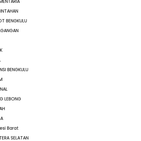
MENTARIA
RINTAHAN
OT BENGKULU
AGANGAN
IK
L
NSI BENGKULU
M
NAL
NG LEBONG
AH
MA
esi Barat
TERA SELATAN