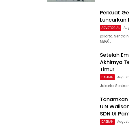
Perkuat Ge
Luncurkan 
ADVETORIAL
Aug
‎jakarta, Sentr
MBG)…
Setelah E
Akhirnya T
Timur
DAERAH
August
Jakarta, Sentra
Tanamkan B
UIN Walison
SDN 01 Pam
DAERAH
August