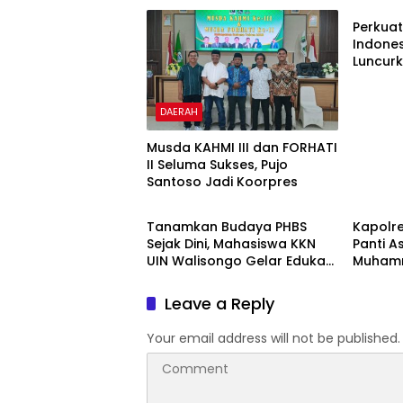
Perkuat
Indones
Luncurk
Penduk
DAERAH
Musda KAHMI III dan FORHATI
II Seluma Sukses, Pujo
Santoso Jadi Koorpres
DAERAH
DAERA
Tanamkan Budaya PHBS
Kapolre
Sejak Dini, Mahasiswa KKN
Panti A
UIN Walisongo Gelar Edukasi
Muhamm
Kesehatan Interaktif di SDN
Perkuat
01 Pamriyan
Masyar
Leave a Reply
Your email address will not be published.