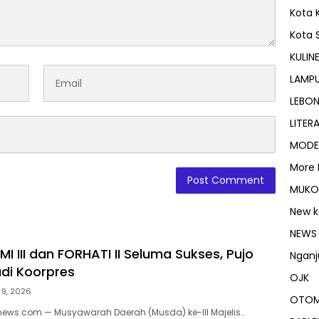
Kota K
Kota 
KULIN
LAMP
LEBO
LITERA
MODE
More
MUKO
New k
NEWS
 III dan FORHATI II Seluma Sukses, Pujo
Nganj
di Koorpres
OJK
 9, 2026
OTOM
news.com — Musyawarah Daerah (Musda) ke-III Majelis…