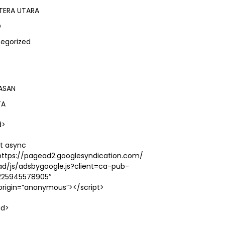
TERA UTARA
D
egorized
ASAN
TA
d>
pt async
https://pagead2.googlesyndication.com/
d/js/adsbygoogle.js?client=ca-pub-
225945578905″
origin=”anonymous”></script>
ad>