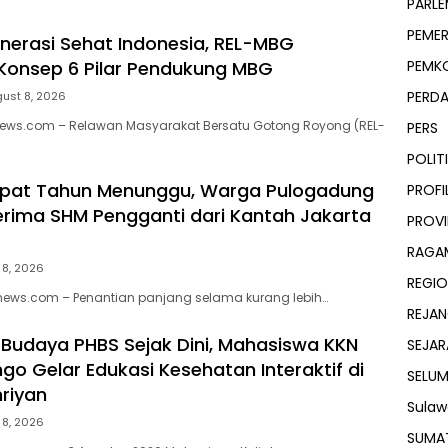
PARLE
PEME
nerasi Sehat Indonesia, REL-MBG
PEMK
Konsep 6 Pilar Pendukung MBG
PERD
ust 8, 2026
alnews.com – Relawan Masyarakat Bersatu Gotong Royong (REL-
PERS
POLIT
mpat Tahun Menunggu, Warga Pulogadung
PROFI
erima SHM Pengganti dari Kantah Jakarta
PROVI
RAGA
 8, 2026
REGIO
lnews.com – Penantian panjang selama kurang lebih…
REJA
udaya PHBS Sejak Dini, Mahasiswa KKN
SEJAR
go Gelar Edukasi Kesehatan Interaktif di
SELU
riyan
Sulaw
 8, 2026
SUMA