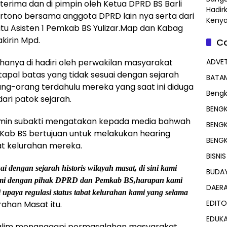
terima dan di pimpin oleh Ketua DPRD BS Barli
Hadir
Hartono bersama anggota DPRD lain nya serta dari
Keny
tu Asisten 1 Pemkab BS Yulizar.Map dan Kabag
kirin Mpd.
Ca
hanya di hadiri oleh perwakilan masyarakat
ADVET
apal batas yang tidak sesuai dengan sejarah
BATA
rang-orang terdahulu mereka yang saat ini diduga
Bengk
ari patok sejarah.
BENGK
Amin subakti mengatakan kepada media bahwah
BENG
Kab BS bertujuan untuk melakukan hearing
BENG
 kelurahan mereka.
BISNIS
 dengan sejarah historis wilayah masat, di sini kami
BUDA
ami dengan pihak DPRD dan Pemkab BS,harapan kami
DAER
i upaya regulasi status tabat kelurahan kami yang selama
EDITO
urahan Masat itu.
EDUKA
 Halim menanggapi permasalahan masyarakat