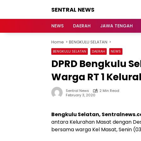
Skip
SENTRAL NEWS
to
content
SENTRAL
NEWS
NEWS
DAERAH
JAWA TENGAH
Home
BENGKULU SELATAN
BENGKULU SELATAN
DAERAH
NEWS
DPRD Bengkulu Se
Warga RT 1 Kelur
Sentral News
2 Min Read
February 3, 2020
Bengkulu Selatan, Sentralnews.
antara Kelurahan Masat dengan De
bersama warga Kel Masat, Senin (03