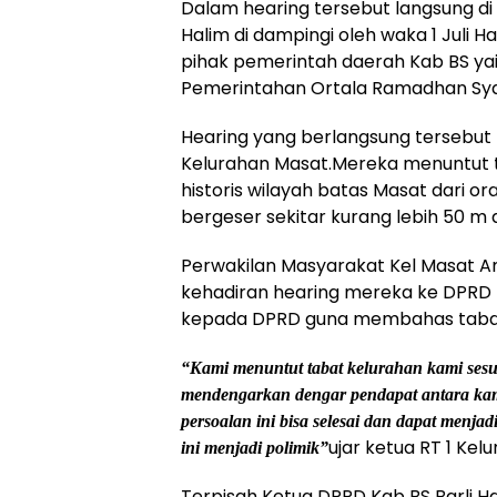
Dalam hearing tersebut langsung di 
Halim di dampingi oleh waka 1 Juli 
pihak pemerintah daerah Kab BS yai
Pemerintahan Ortala Ramadhan Sya
Hearing yang berlangsung tersebut 
Kelurahan Masat.Mereka menuntut t
historis wilayah batas Masat dari o
bergeser sekitar kurang lebih 50 m d
Perwakilan Masyarakat Kel Masat 
kehadiran hearing mereka ke DPRD 
kepada DPRD guna membahas tabat
“Kami menuntut tabat kelurahan kami sesuai
mendengarkan dengar pendapat antara k
persoalan ini bisa selesai dan dapat menjad
ujar ketua RT 1 Kel
ini menjadi polimik”
Terpisah Ketua DPRD Kab BS Barli