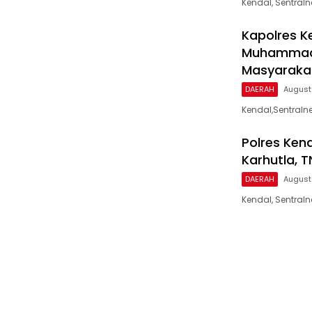
​Kendal, Sentra
Kapolres K
Muhammadiy
Masyaraka
DAERAH
August
Kendal,Sentraln
Polres Ken
Karhutla, T
DAERAH
August
Kendal, Sentral