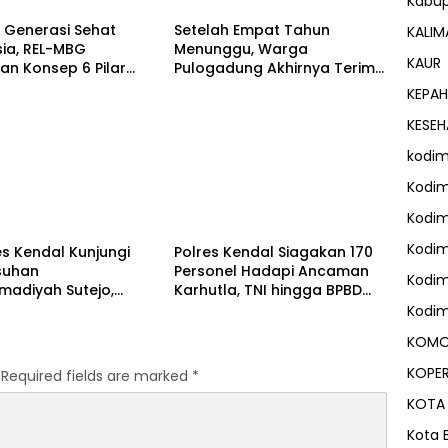
Kabu
 Generasi Sehat
Setelah Empat Tahun
KALIM
ia, REL-MBG
Menunggu, Warga
KAUR
an Konsep 6 Pilar
Pulogadung Akhirnya Terima
ung MBG
SHM Pengganti dari Kantah
KEPAH
Jakarta Timur
KESE
kodim
Kodim
H
DAERAH
Kodim
Kodim
s Kendal Kunjungi
Polres Kendal Siagakan 170
suhan
Personel Hadapi Ancaman
Kodim
adiyah Sutejo,
Karhutla, TNI hingga BPBD
 Sinergi Polisi dan
Dilibatkan
Kodim
akat
KOMO
KOPER
Required fields are marked
*
KOTA
Kota B