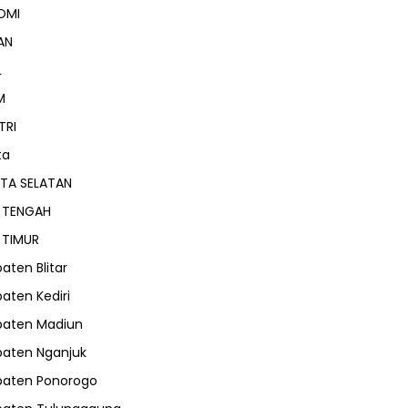
OMI
AN
L
M
TRI
ta
TA SELATAN
 TENGAH
 TIMUR
aten Blitar
aten Kediri
paten Madiun
aten Nganjuk
paten Ponorogo