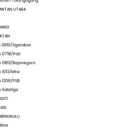
paten Tulungagung
ANTAN UTARA
IANG
HATAN
 0510/tigaraksa
 0718/Pati
 0813/Bojonegoro
 1013/Mtw
 1206/PSB
 Salatiga
DITI
ASI
 BENGKULU
litar