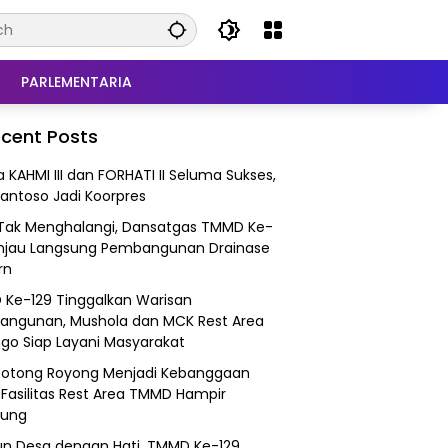
PARLEMENTARIA
cent Posts
 KAHMI III dan FORHATI II Seluma Sukses,
Santoso Jadi Koorpres
 Tak Menghalangi, Dansatgas TMMD Ke-
injau Langsung Pembangunan Drainase
rn
Ke-129 Tinggalkan Warisan
ngunan, Mushola dan MCK Rest Area
go Siap Layani Masyarakat
Gotong Royong Menjadi Kebanggaan
 Fasilitas Rest Area TMMD Hampir
ung
n Desa dengan Hati, TMMD Ke-129