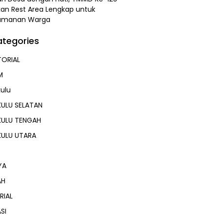
kan Rest Area Lengkap untuk
amanan Warga
tegories
ORIAL
M
ulu
ULU SELATAN
KULU TENGAH
KULU UTARA
YA
AH
RIAL
SI