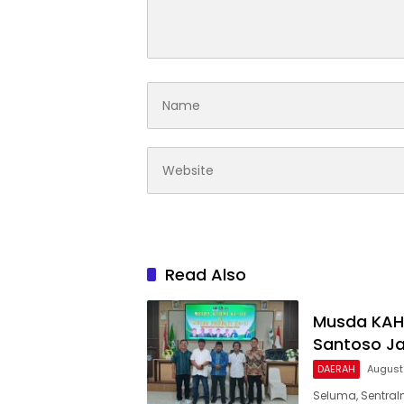
Read Also
Musda KAHMI
Santoso Ja
DAERAH
August
Seluma, Sentral