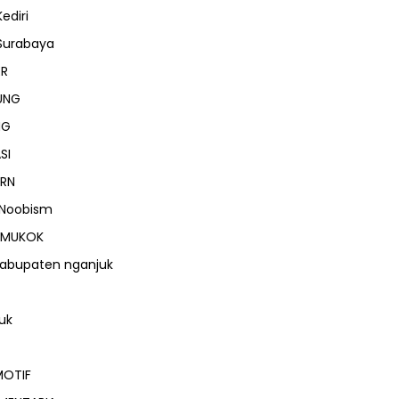
ediri
Surabaya
ER
UNG
NG
SI
RN
 Noobism
MUKOK
abupaten nganjuk
uk
OTIF