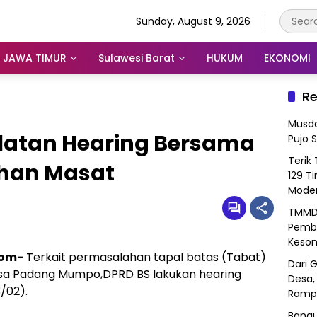
Sunday, August 9, 2026
JAWA TIMUR
Sulawesi Barat
HUKUM
EKONOMI
Re
Musda
latan Hearing Bersama
Pujo 
Terik
ahan Masat
129 T
Mode
TMMD 
Pemba
Keson
com-
Terkait permasalahan tapal batas (Tabat)
Dari 
sa Padang Mumpo,DPRD BS lakukan hearing
Desa,
/02).
Ramp
Bangu