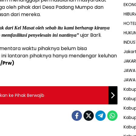
EKON
juga oleh pihak dari Desa Padang Mumpo dan
san dari mereka.
HIBUR
HOTE
 dari Kel Masat oleh sebab itu kami berharap kiranya
HUKU
ujar Barli.
 memfasilitasi penyelesain ini nantinya”
INDUS
sementara waktu pihaknya belum bisa
Jakar
 ini lantaran pihaknya hanya mendengar keluhan
JAKAR
/Prw)
JAWA
JAWA
Kabup
kan ke Pihak Berwajib
Kabup
Kabu
Kabup
Kabu
RIAL
DAERAH