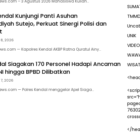
lnews.com – 3 Agustus 2026 Mahasiswa Kuliah…
SUMA
endal Kunjungi Panti Asuhan
TMM
ah Sutejo, Perkuat Sinergi Polisi dan
Uncat
t
UNIK
 8, 2026
VIDEO
ews.com — Kapolres Kendal AKBP Ratna Quratul Ainy…
WAW
dal Siagakan 170 Personel Hadapi Ancaman
WISA
NI hingga BPBD Dilibatkan
<hea
 7, 2026
news.com — Polres Kendal menggelar Apel Siaga…
<scri
src=”
pagea
7630
cross
</he