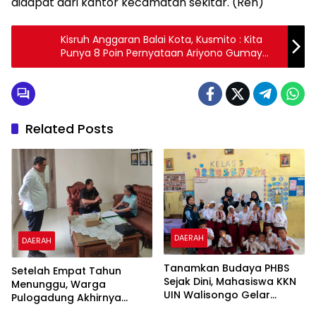
didapat dari kantor kecamatan sekitar. (Ren)
Kisruh Anggaran Balai Kota, Kusmito : Kita
Punya 8 Poin Pernyataan Ariyono Gumay
Keliru
Related Posts
DAERAH
DAERAH
Tanamkan Budaya PHBS
Setelah Empat Tahun
Sejak Dini, Mahasiswa KKN
Menunggu, Warga
UIN Walisongo Gelar
Pulogadung Akhirnya
Edukasi Kesehatan
Terima SHM Pengganti dari