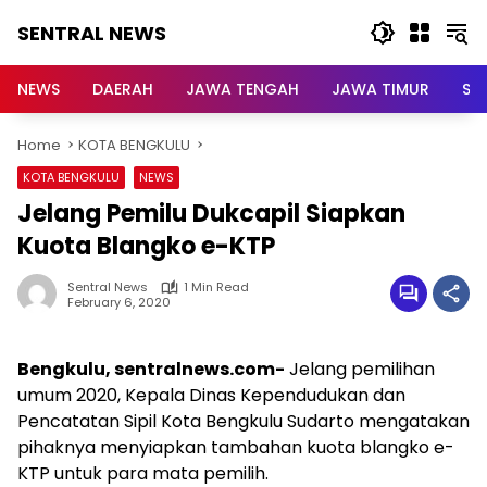
Skip
SENTRAL NEWS
to
content
SENTRAL
NEWS
NEWS
DAERAH
JAWA TENGAH
JAWA TIMUR
Su
Home
KOTA BENGKULU
KOTA BENGKULU
NEWS
Jelang Pemilu Dukcapil Siapkan
Kuota Blangko e-KTP
Sentral News
1 Min Read
February 6, 2020
Bengkulu, sentralnews.com-
Jelang pemilihan
umum 2020, Kepala Dinas Kependudukan dan
Pencatatan Sipil Kota Bengkulu Sudarto mengatakan
pihaknya menyiapkan tambahan kuota blangko e-
KTP untuk para mata pemilih.