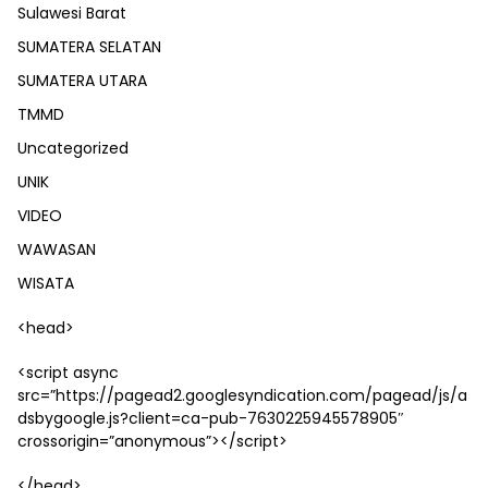
Sulawesi Barat
SUMATERA SELATAN
SUMATERA UTARA
TMMD
Uncategorized
UNIK
VIDEO
WAWASAN
WISATA
<head>
<script async
src=”https://pagead2.googlesyndication.com/pagead/js/a
dsbygoogle.js?client=ca-pub-7630225945578905″
crossorigin=”anonymous”></script>
</head>