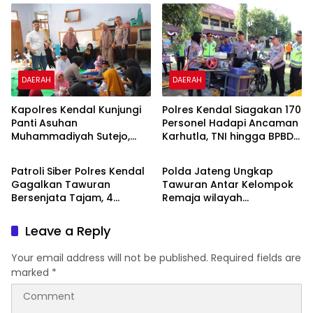
Interaktif di SDN 01
Kantah Jakarta Timur
Pamriyan
DAERAH
DAERAH
Polres Kendal Siagakan 170
Kapolres Kendal Kunjungi
Personel Hadapi Ancaman
Panti Asuhan
Karhutla, TNI hingga BPBD
Muhammadiyah Sutejo,
DAERAH
DAERAH
Dilibatkan
Perkuat Sinergi Polisi dan
Masyarakat
Patroli Siber Polres Kendal
Polda Jateng Ungkap
Gagalkan Tawuran
Tawuran Antar Kelompok
Bersenjata Tajam, 4
Remaja wilayah
Pemuda Diamankan
Semarang-Kendal, Empat
Tersangka Ditahan dan 17
Leave a Reply
DPO Diburu
Your email address will not be published.
Required fields are
marked
*