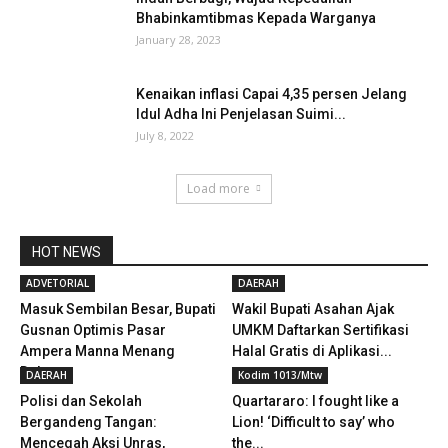
Bhabinkamtibmas Kepada Warganya
January 28, 2023
Kenaikan inflasi Capai 4,35 persen Jelang
Idul Adha Ini Penjelasan Suimi...
July 8, 2022
Load more
HOT NEWS
ADVETORIAL
DAERAH
Masuk Sembilan Besar, Bupati
Wakil Bupati Asahan Ajak
Gusnan Optimis Pasar
UMKM Daftarkan Sertifikasi
Ampera Manna Menang
Halal Gratis di Aplikasi...
Dalam...
DAERAH
Kodim 1013/Mtw
Polisi dan Sekolah
Quartararo: I fought like a
Bergandeng Tangan:
Lion! ‘Difficult to say’ who
Mencegah Aksi Unras,
the...