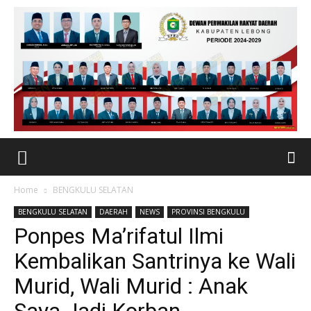
Home
BENGKULU SELATAN
BENGKULU SELATAN
DAERAH
NEWS
PROVINSI BENGKULU
Ponpes Ma’rifatul Ilmi
Kembalikan Santrinya ke Wali
Murid, Wali Murid : Anak