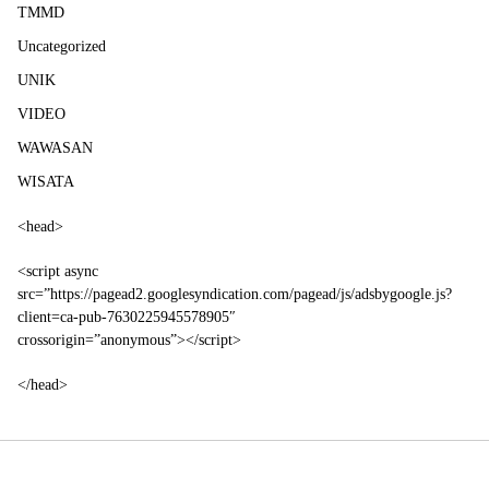
TMMD
Uncategorized
UNIK
VIDEO
WAWASAN
WISATA
<head>
<script async
src=”https://pagead2.googlesyndication.com/pagead/js/adsbygoogle.js?
client=ca-pub-7630225945578905″
crossorigin=”anonymous”></script>
</head>