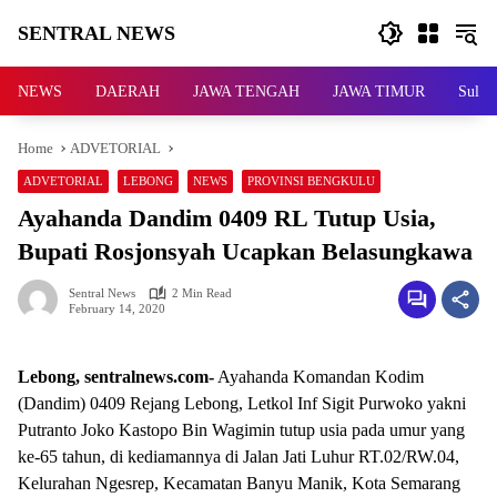
Skip
SENTRAL NEWS
to
content
SENTRAL
NEWS
NEWS
DAERAH
JAWA TENGAH
JAWA TIMUR
Sulaw
Home
ADVETORIAL
ADVETORIAL
LEBONG
NEWS
PROVINSI BENGKULU
Ayahanda Dandim 0409 RL Tutup Usia,
Bupati Rosjonsyah Ucapkan Belasungkawa
Sentral News
2 Min Read
February 14, 2020
Lebong, sentralnews.com-
Ayahanda Komandan Kodim
(Dandim) 0409 Rejang Lebong, Letkol Inf Sigit Purwoko yakni
Putranto Joko Kastopo Bin Wagimin tutup usia pada umur yang
ke-65 tahun, di kediamannya di Jalan Jati Luhur RT.02/RW.04,
Kelurahan Ngesrep, Kecamatan Banyu Manik, Kota Semarang