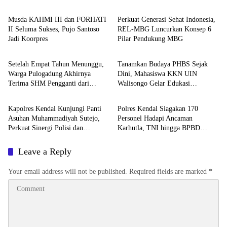
Musda KAHMI III dan FORHATI
Perkuat Generasi Sehat Indonesia,
II Seluma Sukses, Pujo Santoso
REL-MBG Luncurkan Konsep 6
Jadi Koorpres
Pilar Pendukung MBG
DAERAH
DAERAH
Setelah Empat Tahun Menunggu,
Tanamkan Budaya PHBS Sejak
Warga Pulogadung Akhirnya
Dini, Mahasiswa KKN UIN
Terima SHM Pengganti dari
Walisongo Gelar Edukasi
DAERAH
DAERAH
Kantah Jakarta Timur
Kesehatan Interaktif di SDN 01
Pamriyan
Kapolres Kendal Kunjungi Panti
Polres Kendal Siagakan 170
Asuhan Muhammadiyah Sutejo,
Personel Hadapi Ancaman
Perkuat Sinergi Polisi dan
Karhutla, TNI hingga BPBD
Masyarakat
Dilibatkan
Leave a Reply
Your email address will not be published.
Required fields are marked
*