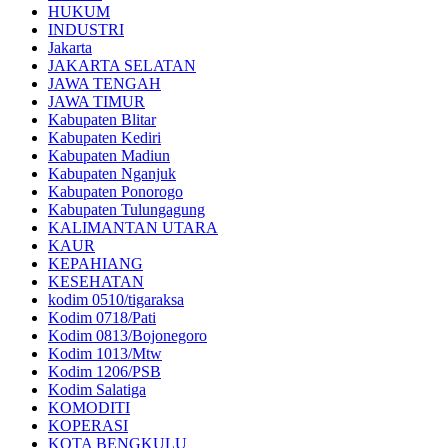
HUKUM
INDUSTRI
Jakarta
JAKARTA SELATAN
JAWA TENGAH
JAWA TIMUR
Kabupaten Blitar
Kabupaten Kediri
Kabupaten Madiun
Kabupaten Nganjuk
Kabupaten Ponorogo
Kabupaten Tulungagung
KALIMANTAN UTARA
KAUR
KEPAHIANG
KESEHATAN
kodim 0510/tigaraksa
Kodim 0718/Pati
Kodim 0813/Bojonegoro
Kodim 1013/Mtw
Kodim 1206/PSB
Kodim Salatiga
KOMODITI
KOPERASI
KOTA BENGKULU