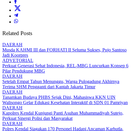
Related Posts
DAERAH
Musda KAHMI III dan FORHATI II Seluma Sukses, Pujo Santoso
Jadi Koorpres
ADVETORIAL
Perkuat Generasi Sehat Indonesia, REL-MBG Luncurkan Konsep 6
Pilar Pendukung MBG
DAERAH
Setelah Empat Tahun Menunggu, Warga Pulogadung Akhirnya
Terima SHM Pengganti dari Kantah Jakarta Timur
DAERAH
Tanamkan Budaya PHBS Sejak Dini, Mahasiswa KKN UIN
Walisongo Gelar Edukasi Kesehatan Interaktif di SDN 01 Pamriyan
DAERAH
Kapolres Kendal Kunjungi Panti Asuhan Muhammadiyah Sutejo,
Perkuat Sinergi Polisi dan Masyarakat
DAERAH
Polres Kendal Siagakan 170 Personel Hadapi Ancaman Karhutla,