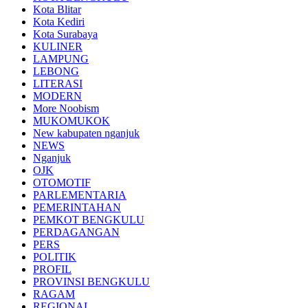
Kota Blitar
Kota Kediri
Kota Surabaya
KULINER
LAMPUNG
LEBONG
LITERASI
MODERN
More Noobism
MUKOMUKOK
New kabupaten nganjuk
NEWS
Nganjuk
OJK
OTOMOTIF
PARLEMENTARIA
PEMERINTAHAN
PEMKOT BENGKULU
PERDAGANGAN
PERS
POLITIK
PROFIL
PROVINSI BENGKULU
RAGAM
REGIONAL