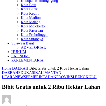
Kabupaten Tulungagung
Kota Batu
Kota Blitar
Kota Kediri
Kota Madiun
Kota Malang
Kota Mojokerto
Kota Pasuruan
Kota Probolinggo
Kota Surabaya
Sulawesi Barat
ADVETORIAL
HUKUM
EKONOMI
PARLEMENTARIA
Home
DAERAH
Bibit Gratis untuk 2 Ribu Hektar Lahan
DAERAH
EDUKASI
KALIMANTAN
UTARA
NEWS
PEMERINTAHAN
PROVINSI BENGKULU
Bibit Gratis untuk 2 Ribu Hektar Lahan