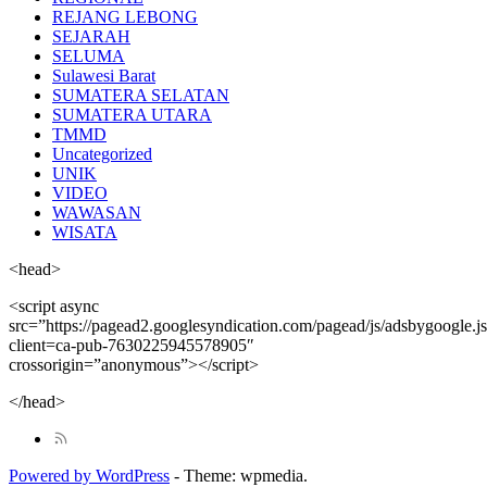
REJANG LEBONG
SEJARAH
SELUMA
Sulawesi Barat
SUMATERA SELATAN
SUMATERA UTARA
TMMD
Uncategorized
UNIK
VIDEO
WAWASAN
WISATA
<head>
<script async
src=”https://pagead2.googlesyndication.com/pagead/js/adsbygoogle.j
client=ca-pub-7630225945578905″
crossorigin=”anonymous”></script>
</head>
Powered by WordPress
-
Theme: wpmedia.