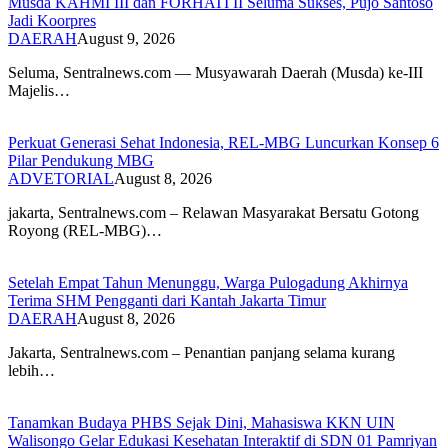
Musda KAHMI III dan FORHATI II Seluma Sukses, Pujo Santoso
Jadi Koorpres
DAERAH
August 9, 2026
Seluma, Sentralnews.com — Musyawarah Daerah (Musda) ke-III
Majelis…
Perkuat Generasi Sehat Indonesia, REL-MBG Luncurkan Konsep 6
Pilar Pendukung MBG
ADVETORIAL
August 8, 2026
‎jakarta, Sentralnews.com – Relawan Masyarakat Bersatu Gotong
Royong (REL-MBG)…
Setelah Empat Tahun Menunggu, Warga Pulogadung Akhirnya
Terima SHM Pengganti dari Kantah Jakarta Timur
DAERAH
August 8, 2026
Jakarta, Sentralnews.com – Penantian panjang selama kurang
lebih…
Tanamkan Budaya PHBS Sejak Dini, Mahasiswa KKN UIN
Walisongo Gelar Edukasi Kesehatan Interaktif di SDN 01 Pamriyan