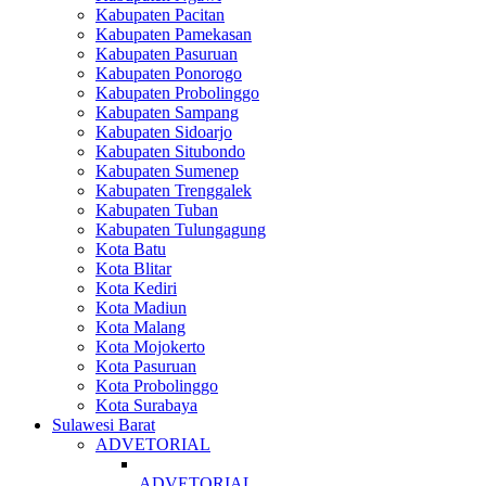
Kabupaten Pacitan
Kabupaten Pamekasan
Kabupaten Pasuruan
Kabupaten Ponorogo
Kabupaten Probolinggo
Kabupaten Sampang
Kabupaten Sidoarjo
Kabupaten Situbondo
Kabupaten Sumenep
Kabupaten Trenggalek
Kabupaten Tuban
Kabupaten Tulungagung
Kota Batu
Kota Blitar
Kota Kediri
Kota Madiun
Kota Malang
Kota Mojokerto
Kota Pasuruan
Kota Probolinggo
Kota Surabaya
Sulawesi Barat
ADVETORIAL
ADVETORIAL