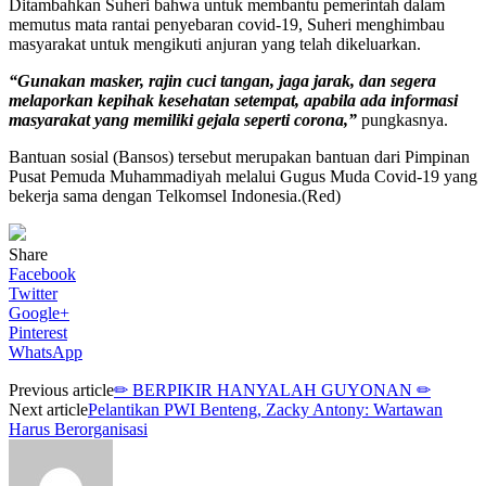
Ditambahkan Suheri bahwa untuk membantu pemerintah dalam
memutus mata rantai penyebaran covid-19, Suheri menghimbau
masyarakat untuk mengikuti anjuran yang telah dikeluarkan.
“Gunakan masker, rajin cuci tangan, jaga jarak, dan segera
melaporkan kepihak kesehatan setempat, apabila ada informasi
masyarakat yang memiliki gejala seperti corona,”
pungkasnya.
Bantuan sosial (Bansos) tersebut merupakan bantuan dari Pimpinan
Pusat Pemuda Muhammadiyah melalui Gugus Muda Covid-19 yang
bekerja sama dengan Telkomsel Indonesia.(Red)
Share
Facebook
Twitter
Google+
Pinterest
WhatsApp
Previous article
✏ BERPIKIR HANYALAH GUYONAN ✏
Next article
Pelantikan PWI Benteng, Zacky Antony: Wartawan
Harus Berorganisasi