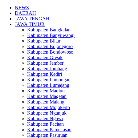
NEWS
DAERAH
JAWA TENGAH
JAWA TIMUR
Kabupaten Bangkalan
Kabupaten Banyuwangi
Kabupaten Blitar
Kabupaten Bojonegoro
Kabupaten Bondowoso
Kabupaten Gresik
Kabupaten Jember
Kabupaten Jombang
Kabupaten Kediri
Kabupaten Lamongan
Kabupaten Lumajang
Kabupaten Madiun
Kabupaten Magetan
Kabupaten Malang
Kabupaten Mojokerto
Kabupaten Nganjuk
Kabupaten Ngawi
Kabupaten Pacitan
Kabupaten Pamekasan
Kabupaten Pasuruan