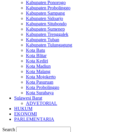
Kabupaten Ponorogo
Kabupaten Probolinggo
Kabupaten Sampang
Kabupaten Sidoarjo
Kabupaten Situbondo
Kabupaten Sumenep
Kabupaten Trenggalek
Kabupaten Tuban
Kabupaten Tulungagung
Kota Batu
Kota Blitar
Kota Kediri
Kota Madiun
Kota Malang
Kota Mojokerto
Kota Pasuruan
Kota Probolinggo
Kota Surabaya
Sulawesi Barat
ADVETORIAL
HUKUM
EKONOMI
PARLEMENTARIA
Search