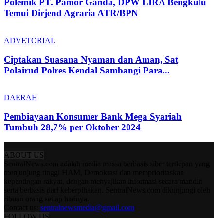
Polemik PT. Pamor Ganda, DPW LIRA Bengkulu
Temui Dirjend Agraria ATR/BPN
ADVETORIAL
Ciptakan Suasana Nyaman dan Aman, Sat
Polairud Polres Kendal Sambangi Para...
DAERAH
Pembiayaan Konsumer Bank Mega Syariah
Tumbuh 28,7% per Oktober 2024
ABOUT US
SentralNews.com adalah media massa berbasis siber terdepan yang
menjunjung tinggi HAM, Demokrasi dan memprioritaskan
kepentingan rakyat, dengan menyajikan informasi secara mandiri
serta berbasis dari keberpihakan. SentralNews.com dikunjungi oleh
ribuan orang setiap harinya.
Contact us:
sentralnewsmedia@gmail.com
FOLLOW US