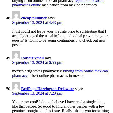
buying from online mexican pharmacy
reputable mexican
pharmacies online
medication from mexico pharmacy
cheap plumber
says:
September 13, 2024 at 4:43 pm
I just could not leave your website prior to suggesting that I
actually enjoyed the usual info an individual provide to your
guests? Is going to be again continuously to check out new
posts.
RobertAmali
says:
September 13, 2024 at 6:55 pm
mexico drug stores pharmacies:
buying from online mexican
pharmacy
– best online pharmacies in mexico
BedPage Harrington Delaware
says:
September 13, 2024 at 7:23 pm
You are so cool! I do not believe I have read a single thing
like that before. So good to find another person with a few
genuine thoughts on this issue. Really.. thank you for starting