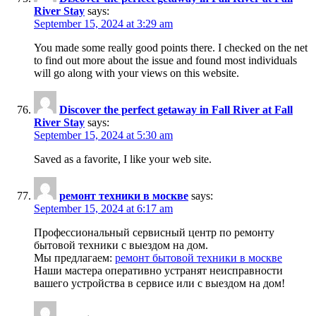
River Stay
says:
September 15, 2024 at 3:29 am
You made some really good points there. I checked on the net
to find out more about the issue and found most individuals
will go along with your views on this website.
Discover the perfect getaway in Fall River at Fall
River Stay
says:
September 15, 2024 at 5:30 am
Saved as a favorite, I like your web site.
ремонт техники в москве
says:
September 15, 2024 at 6:17 am
Профессиональный сервисный центр по ремонту
бытовой техники с выездом на дом.
Мы предлагаем:
ремонт бытовой техники в москве
Наши мастера оперативно устранят неисправности
вашего устройства в сервисе или с выездом на дом!