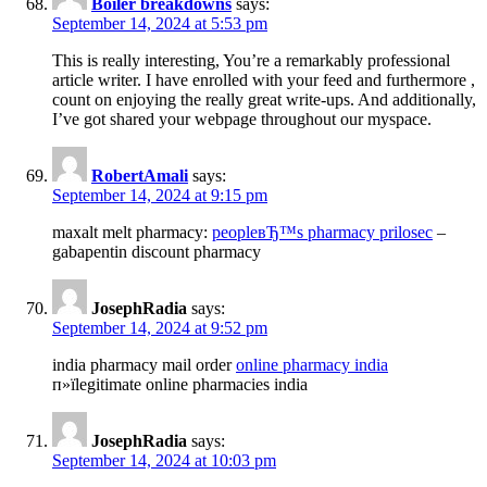
Boiler breakdowns
says:
September 14, 2024 at 5:53 pm
This is really interesting, You’re a remarkably professional
article writer. I have enrolled with your feed and furthermore ,
count on enjoying the really great write-ups. And additionally,
I’ve got shared your webpage throughout our myspace.
RobertAmali
says:
September 14, 2024 at 9:15 pm
maxalt melt pharmacy:
peopleвЂ™s pharmacy prilosec
–
gabapentin discount pharmacy
JosephRadia
says:
September 14, 2024 at 9:52 pm
india pharmacy mail order
online pharmacy india
п»їlegitimate online pharmacies india
JosephRadia
says:
September 14, 2024 at 10:03 pm