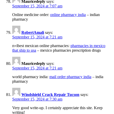
Mauricedeply
says:
September 15, 2024 at 7:07 am
Online medicine order:
online pharmacy india
– indian
pharmacy
RobertAmali
says:
September 15, 2024 at 7:21 am
п»їbest mexican online pharmacies:
pharmacies in mexico
that ship to usa
– mexico pharmacies prescription drugs
Mauricedeply
says:
September 15, 2024 at 7:21 am
world pharmacy india:
mail order pharmacy india
– india
pharmacy
Windshield Crack Repair Tucson
says:
September 15, 2024 at 7:30 am
Very good write-up. I certainly appreciate this site. Keep
writing!