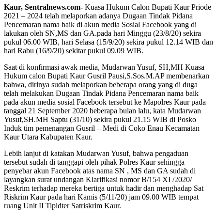
Kaur, Sentralnews.com-
Kuasa Hukum Calon Bupati Kaur Priode
2021 – 2024 telah melaporkan adanya Dugaan Tindak Pidana
Pencemaran nama baik di akun media Sosial Facebook yang di
lakukan oleh SN,MS dan GA.pada hari Minggu (23/8/20) sekira
pukul 06.00 WIB, hari Selasa (15/9/20) sekira pukul 12.14 WIB dan
hari Rabu (16/9/20) sekitar pukul 09.09 WIB.
Saat di konfirmasi awak media, Mudarwan Yusuf, SH,MH Kuasa
Hukum calon Bupati Kaur Gusril Pausi,S.Sos.M.AP membenarkan
bahwa, dirinya sudah melaporkan beberapa orang yang di duga
telah melakukan Dugaan Tindak Pidana Pencemaran nama baik
pada akun media sosial Facebook tersebut ke Mapolres Kaur pada
tanggal 21 September 2020 beberapa bulan lalu, kata Mudarwan
Yusuf,SH.MH Saptu (31/10) sekira pukul 21.15 WIB di Posko
Induk tim pemenangan Gusril – Medi di Coko Enau Kecamatan
Kaur Utara Kabupaten Kaur.
Lebih lanjut di katakan Mudarwan Yusuf, bahwa pengaduan
tersebut sudah di tanggapi oleh pihak Polres Kaur sehingga
penyebar akun Facebook atas nama SN , MS dan GA sudah di
layangkan surat undangan Klarifikasi nomor B/154 XI /2020/
Reskrim terhadap mereka bertiga untuk hadir dan menghadap Sat
Riskrim Kaur pada hari Kamis (5/11/20) jam 09.00 WIB tempat
ruang Unit II Tipidter Satriskrim Kaur.