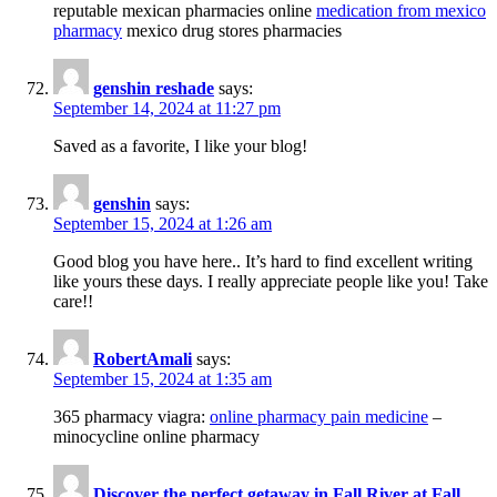
reputable mexican pharmacies online
medication from mexico
pharmacy
mexico drug stores pharmacies
genshin reshade
says:
September 14, 2024 at 11:27 pm
Saved as a favorite, I like your blog!
genshin
says:
September 15, 2024 at 1:26 am
Good blog you have here.. It’s hard to find excellent writing
like yours these days. I really appreciate people like you! Take
care!!
RobertAmali
says:
September 15, 2024 at 1:35 am
365 pharmacy viagra:
online pharmacy pain medicine
–
minocycline online pharmacy
Discover the perfect getaway in Fall River at Fall