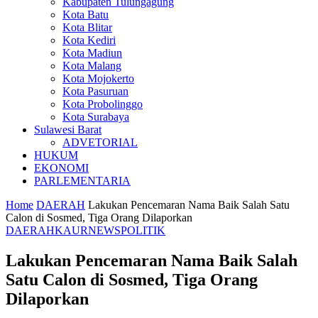
Kabupaten Tulungagung
Kota Batu
Kota Blitar
Kota Kediri
Kota Madiun
Kota Malang
Kota Mojokerto
Kota Pasuruan
Kota Probolinggo
Kota Surabaya
Sulawesi Barat
ADVETORIAL
HUKUM
EKONOMI
PARLEMENTARIA
Home
DAERAH
Lakukan Pencemaran Nama Baik Salah Satu
Calon di Sosmed, Tiga Orang Dilaporkan
DAERAH
KAUR
NEWS
POLITIK
Lakukan Pencemaran Nama Baik Salah
Satu Calon di Sosmed, Tiga Orang
Dilaporkan