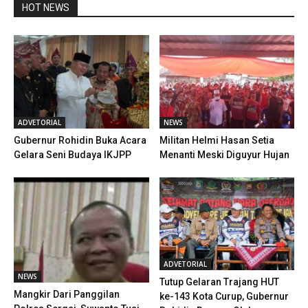
HOT NEWS
ADVETORIAL
NEWS
Gubernur Rohidin Buka Acara
Militan Helmi Hasan Setia
Gelara Seni Budaya IKJPP
Menanti Meski Diguyur Hujan
ADVETORIAL
NEWS
Tutup Gelaran Trajang HUT
Mangkir Dari Panggilan
ke-143 Kota Curup, Gubernur